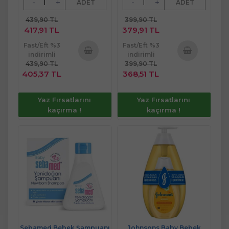
-
+
-
+
ADET
ADET
439,90 TL
399,90 TL
417,91 TL
379,91 TL
Fast/Eft %3
Fast/Eft %3
indirimli
indirimli
439,90 TL
399,90 TL
Sepete
Sepete
405,37 TL
368,51 TL
Ekle
Ekle
Yaz Fırsatlarını
Yaz Fırsatlarını
kaçırma !
kaçırma !
Sebamed Bebek Şampuanı
Johnsons Baby Bebek