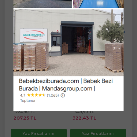
Johnsons Baby Vücut
Sebamed Bebek Şampuanı
Şampuanı 500ML
500ML Pompalı
Ücretsiz Kargo
Ücretsiz Kargo
%
5
İndirim
%
5
İndirim
Sınırlı Stok
-
+
ADET
-
+
ADET
224,90 TL
349,90 TL
213,66 TL
332,41 TL
Fast/Eft %3
Fast/Eft %3
indirimli
indirimli
224,90 TL
349,90 TL
Sepete
Sepete
207,25 TL
322,43 TL
Ekle
Ekle
Yaz Fırsatlarını
Yaz Fırsatlarını