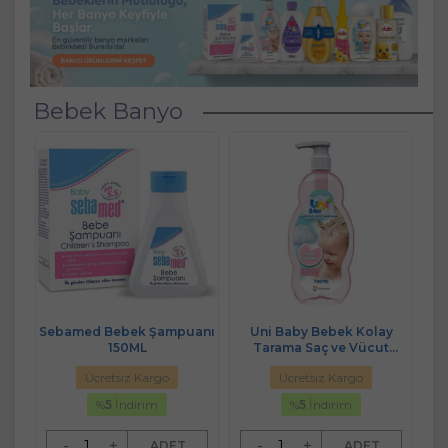
Bebek Banyo
Sebamed Bebek Şampuanı
Uni Baby Bebek Kolay
150ML
Tarama Saç ve Vücut
Şampuanı 700ML (Pompalı)
Ücretsiz Kargo
Ücretsiz Kargo
%
5
İndirim
%
5
İndirim
-
+
-
+
ADET
ADET