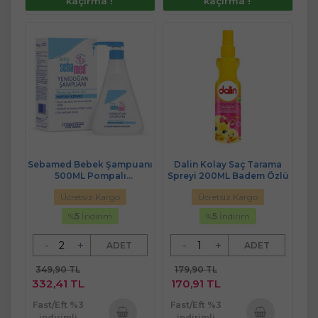
kaçırma !
kaçırma !
Sebamed Bebek Şampuanı
Dalin Kolay Saç Tarama
500ML Pompalı
Spreyi 200ML Badem Özlü
(Yenidoğanlar İçin)
Ücretsiz Kargo
Ücretsiz Kargo
%
5
İndirim
%
5
İndirim
-
+
-
+
ADET
ADET
349,90 TL
179,90 TL
332,41 TL
170,91 TL
Fast/Eft %3
Fast/Eft %3
indirimli
indirimli