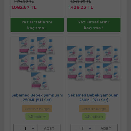
1.174,90 TL
1.549,90 TL
Sepete
Sepete
1.082,67 TL
1.428,23 TL
Ekle
Ekle
Yaz Fırsatlarını
Yaz Fırsatlarını
kaçırma !
kaçırma !
Sebamed Bebek Şampuanı
Sebamed Bebek Şampuanı
250ML (5 Li Set)
250ML (6 Lı Set)
Ücretsiz Kargo
Ücretsiz Kargo
%
5
İndirim
%
5
İndirim
-
+
-
+
ADET
ADET