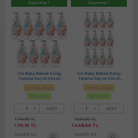
kaçırma !
kaçırma !
Uni Baby Bebek Kolay
Uni Baby Bebek Kolay
Tarama Saç ve Vücut
Tarama Saç ve Vücut
Şampuanı 700ML (Pompalı)
Şampuanı 700ML (Pompalı)
Ücretsiz Kargo
Ücretsiz Kargo
(9 Lu Set)
(12 Li Set)
%
5
İndirim
%
5
İndirim
-
+
-
+
ADET
ADET
1.174,90 TL
1.524,90 TL
1.116,16 TL
1.448,66 TL
Fast/Eft %3
Fast/Eft %3