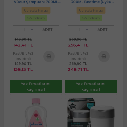
Vücut Şampuanı 700ML
300ML Bedtime (Uyku
Tatlı Rüyalar (Pompalı)
Rutini)
Ücretsiz Kargo
Ücretsiz Kargo
%
5
İndirim
%
5
İndirim
-
+
-
+
ADET
ADET
149,90 TL
269,90 TL
142,41 TL
256,41 TL
Fast/Eft %3
Fast/Eft %3
indirimli
indirimli
149,90 TL
269,90 TL
Sepete
Sepete
138,13 TL
248,71 TL
Ekle
Ekle
Yaz Fırsatlarını
Yaz Fırsatlarını
kaçırma !
kaçırma !