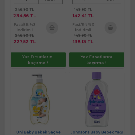
246,90 TL
149,90 TL
234,56 TL
142,41 TL
Fast/Eft %3
Fast/Eft %3
indirimli
indirimli
246,90 TL
149,90 TL
Sepete
Sepete
227,52 TL
138,13 TL
Ekle
Ekle
Yaz Fırsatlarını
Yaz Fırsatlarını
kaçırma !
kaçırma !
Uni Baby Bebek Saç ve
Johnsons Baby Bebek Yağı