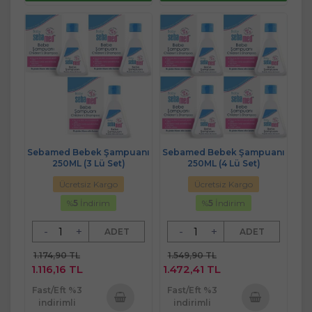
Sebamed Bebek Şampuanı
Sebamed Bebek Şampuanı
250ML (3 Lü Set)
250ML (4 Lü Set)
Ücretsiz Kargo
Ücretsiz Kargo
%
5
İndirim
%
5
İndirim
-
+
-
+
ADET
ADET
1.174,90 TL
1.549,90 TL
1.116,16 TL
1.472,41 TL
Fast/Eft %3
Fast/Eft %3
indirimli
indirimli