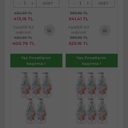
-
+
-
+
ADET
ADET
434,90 TL
569,90 TL
413,16 TL
541,41 TL
Fast/Eft %3
Fast/Eft %3
indirimli
indirimli
434,90 TL
569,90 TL
Sepete
Sepete
400,76 TL
525,16 TL
Ekle
Ekle
Yaz Fırsatlarını
Yaz Fırsatlarını
kaçırma !
kaçırma !