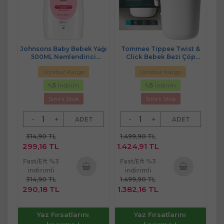
Johnsons Baby Bebek Yağı
Tommee Tippee Twist &
500ML Nemlendirici
Click Bebek Bezi Çöp
(Pembe)
Kovası Sistemi (Yeni)
Ücretsiz Kargo
Ücretsiz Kargo
%
5
İndirim
%
5
İndirim
Sınırlı Stok
Sınırlı Stok
-
+
-
+
ADET
ADET
314,90 TL
1.499,90 TL
299,16 TL
1.424,91 TL
Fast/Eft %3
Fast/Eft %3
indirimli
indirimli
314,90 TL
1.499,90 TL
Sepete
Sepete
290,18 TL
1.382,16 TL
Ekle
Ekle
Yaz Fırsatlarını
Yaz Fırsatlarını