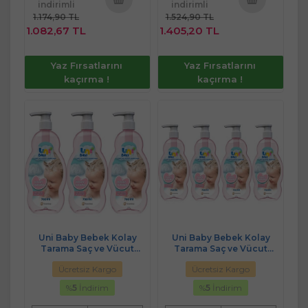
indirimli
indirimli
1.174,90 TL
1.524,90 TL
Sepete
Sepete
1.082,67 TL
1.405,20 TL
Ekle
Ekle
Yaz Fırsatlarını
Yaz Fırsatlarını
kaçırma !
kaçırma !
Uni Baby Bebek Kolay
Uni Baby Bebek Kolay
Tarama Saç ve Vücut
Tarama Saç ve Vücut
Şampuanı 700ML (Pompalı)
Şampuanı 700ML (Pompalı)
Ücretsiz Kargo
Ücretsiz Kargo
(3 Lü Set)
(4 Lü Set)
%
5
İndirim
%
5
İndirim