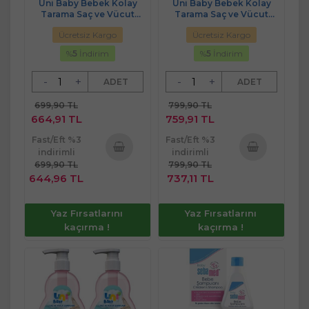
Uni Baby Bebek Kolay
Uni Baby Bebek Kolay
Tarama Saç ve Vücut
Tarama Saç ve Vücut
Şampuanı 700ML (Pompalı)
Şampuanı 700ML (Pompalı)
Ücretsiz Kargo
Ücretsiz Kargo
(5 Li Set)
(6 Lı Set)
%
5
İndirim
%
5
İndirim
-
+
-
+
ADET
ADET
699,90 TL
799,90 TL
664,91 TL
759,91 TL
Fast/Eft %3
Fast/Eft %3
indirimli
indirimli
699,90 TL
799,90 TL
Sepete
Sepete
644,96 TL
737,11 TL
Ekle
Ekle
Yaz Fırsatlarını
Yaz Fırsatlarını
kaçırma !
kaçırma !