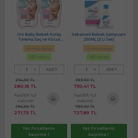
Uni Baby Bebek Kolay
Sebamed Bebek Şampuanı
Tarama Saç ve Vücut
250ML (2 Li Set)
Şampuanı 700ML (Pompalı)
Ücretsiz Kargo
Ücretsiz Kargo
(2 Li Set)
%
5
İndirim
%
5
İndirim
-
+
-
+
ADET
ADET
294,90 TL
789,90 TL
280,16 TL
750,41 TL
Fast/Eft %3
Fast/Eft %3
indirimli
indirimli
294,90 TL
789,90 TL
Sepete
Sepete
271,75 TL
727,89 TL
Ekle
Ekle
Yaz Fırsatlarını
Yaz Fırsatlarını
kaçırma !
kaçırma !