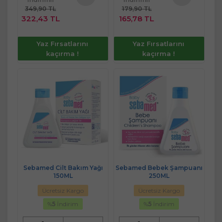
349,90 TL
179,90 TL
Sepete
Sepete
322,43 TL
165,78 TL
Ekle
Ekle
Yaz Fırsatlarını
Yaz Fırsatlarını
kaçırma !
kaçırma !
Sebamed Cilt Bakım Yağı
Sebamed Bebek Şampuanı
150ML
250ML
Ücretsiz Kargo
Ücretsiz Kargo
%
5
İndirim
%
5
İndirim