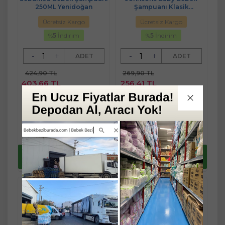
250ML Yenidoğan
Şampuanı Klasik
750ML+200ML Hediye
Ücretsiz Kargo
Ücretsiz Kargo
%
5
İndirim
%
5
İndirim
-
+
-
+
ADET
ADET
424,90 TL
269,90 TL
403,66 TL
256,41 TL
Fast/Eft %3
Fast/Eft %3
indirimli
indirimli
424,90 TL
269,90 TL
Sepete
Sepete
391,55 TL
248,71 TL
Ekle
Ekle
Yaz Fırsatlarını
Yaz Fırsatlarını
kaçırma !
kaçırma !