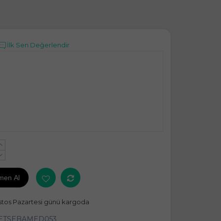
İlk Sen Değerlendir
+
-
men Al
stos Pazartesi günü kargoda
ETSEBAMED053