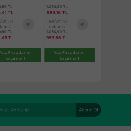
,90 TL
1.034,90 TL
314,90 TL
,41 TL
983,16 TL
299,16 TL
t/Eft %3
Fast/Eft %3
Fast/Eft %3
dirimli
indirimli
indirimli
,90 TL
1.034,90 TL
314,90 TL
Ürünü
Ürünü
,45 TL
953,66 TL
290,18 TL
İncele
İncele
Yaz Fırsatlarını
Yaz Fırsatlarını
Yaz Fırsatla
kaçırma !
kaçırma !
kaçırma 
Abone Ol