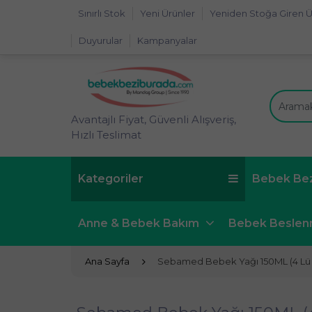
Sınırlı Stok
Yeni Ürünler
Yeniden Stoğa Giren Ü
Duyurular
Kampanyalar
Avantajlı Fiyat, Güvenli Alışveriş,
Hızlı Teslimat
Kategoriler
Bebek Be
Anne & Bebek Bakım
Bebek Besle
Ana Sayfa
Sebamed Bebek Yağı 150ML (4 Lü 