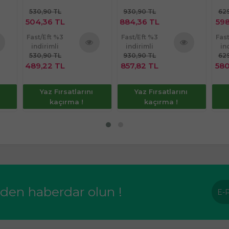
530,90 TL
930,90 TL
629
504,36 TL
884,36 TL
598
Fast/Eft %3
Fast/Eft %3
Fas
indirimli
indirimli
in
530,90 TL
930,90 TL
629
nü
Ürünü
Ürünü
489,22 TL
857,82 TL
580
le
İncele
İncele
Yaz Fırsatlarını
Yaz Fırsatlarını
kaçırma !
kaçırma !
rden haberdar olun !