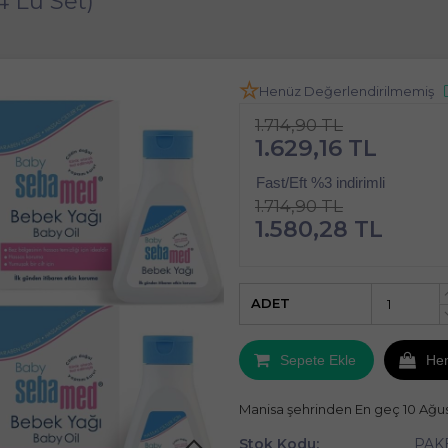
 Lü Set)
Henüz Değerlendirilmemiş
1.714,90 TL
1.629,16 TL
Fast/Eft %3 indirimli
1.714,90 TL
1.580,28 TL
ADET
Sepete Ekle
He
Manisa şehrinden En geç 10 Ağu
Stok Kodu:
PAK