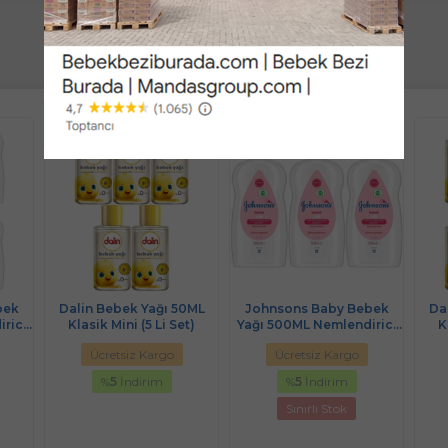
bek
Dalin Bebek Yağı 50ML
Johnsons Baby Bebek
Da
rici
Klasik Mini (5 Li Set)
Yağı 500ML Nemlendirici
K
)
(Pembe) (3 Lü Set)
Ücretsiz Kargo
Ücretsiz Kargo
%
5
İndirim
%
5
İndirim
Sınırlı Stok