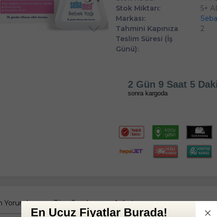
Stok Miktarı:
5+ 
Markası:
Seb
Tahmini Kapınıza
2
Teslim Süresi (İş
Günü):
2 Gün 9 Saat 4 Dak
sonra kargoda
 Yorumlar
Tüm Sorular
Anket