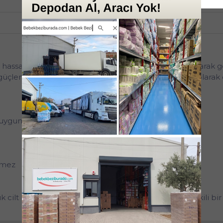
4'lü
sas cildini korumak ve nemlendirmek için özel olarak geliş
güçlendirir ve tahrişe karşı koruma sağlar. Masaj yağı olarak
n uygun
ermez
cilt bakımını güvenle yapabilmeniz için nazik ve etkili bi