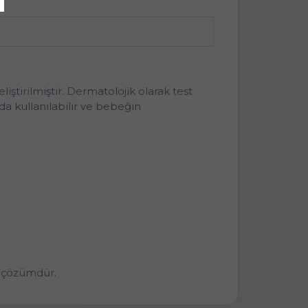
tirilmiştir. Dermatolojik olarak test
 da kullanılabilir ve bebeğin
r çözümdür.