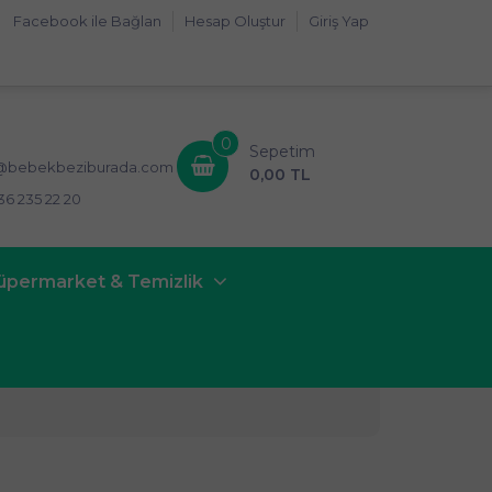
Facebook ile Bağlan
Hesap Oluştur
Giriş Yap
0
Sepetim
i@bebekbeziburada.com
0,00 TL
36 235 22 20
üpermarket & Temizlik