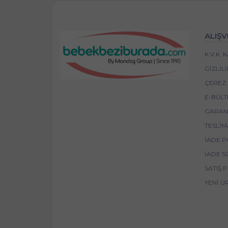
ALIŞV
K.V.K.
GIZLIL
ÇEREZ 
E-BÜLT
GARANT
TESLIM
İADE P
İADE S
SATIŞ 
YENI Ü