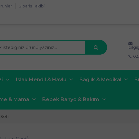
rünler
Sipariş Takibi
bilg
02
zi
Islak Mendil & Havlu
Sağlık & Medikal
S
nme & Mama
Bebek Banyo & Bakım
Set)