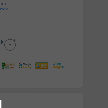
ADET
amed
ika