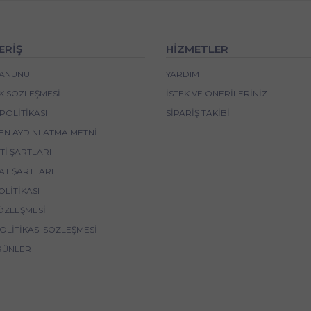
ERİŞ
HİZMETLER
 KANUNU
YARDIM
IK SÖZLEŞMESI
İSTEK VE ÖNERILERINIZ
POLITIKASI
SIPARIŞ TAKIBI
EN AYDINLATMA METNI
I ŞARTLARI
AT ŞARTLARI
OLITIKASI
ÖZLEŞMESI
POLITIKASI SÖZLEŞMESI
RÜNLER