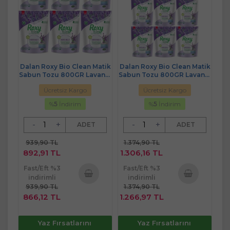
Dalan Roxy Bio Clean Matik
Dalan Roxy Bio Clean Matik
Sabun Tozu 800GR Lavanta
Sabun Tozu 800GR Lavanta
Bahçesi (6 Lı Set) (156
Bahçesi (9 Lu Set) (234
Ücretsiz Kargo
Ücretsiz Kargo
Yıkama)
Yıkama)
%
5
İndirim
%
5
İndirim
-
+
-
+
ADET
ADET
939,90 TL
1.374,90 TL
892,91 TL
1.306,16 TL
Fast/Eft %3
Fast/Eft %3
indirimli
indirimli
939,90 TL
1.374,90 TL
Sepete
Sepete
866,12 TL
1.266,97 TL
Ekle
Ekle
Yaz Fırsatlarını
Yaz Fırsatlarını