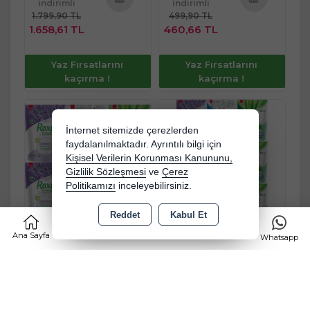
indirimli
indirimli
1.799,90 TL
499,90 TL
Sepete
Sepete
1.658,61 TL
460,66 TL
Ekle
Ekle
Yaz Fırsatlarını
Yaz Fırsatlarını
kaçırma !
kaçırma !
İnternet sitemizde çerezlerden
faydalanılmaktadır. Ayrıntılı bilgi için
Kişisel Verilerin Korunması Kanununu,
Gizlilik Sözleşmesi
ve
Çerez
Politikamızı
inceleyebilirsiniz.
Reddet
Kabul Et
0
Ana Sayfa
Kategoriler
Sepet
Favorilerim
Dalan Roxy Bio Clean Matik
Dalan Roxy Bio Clean Matik
Whatsapp
Sabun Tozu 800GR Karma
Sabun Tozu 800GR Karma
6 Lı Set (Lavanta/Bahar/Aloe
9 Lu Set
Ücretsiz Kargo
Ücretsiz Kargo
Vera) (156 Yıkama)
(Lavanta/Bahar/Aloe Vera)
(234 Yıkama)
%
5
İndirim
%
5
İndirim