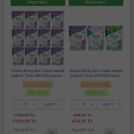
kaçırma !
kaçırma !
Dalan Roxy Bio Clean Matik
Dalan Roxy Bio Clean Matik
Sabun Tozu 800GR Lavanta
Sabun Tozu 800GR Karma
Bahçesi (12 Li Set) (312
3 Lü Set
Ücretsiz Kargo
Ücretsiz Kargo
Yıkama)
(Lavanta/Bahar/Aloe Vera)
(78 Yıkama)
%
5
İndirim
%
5
İndirim
-
+
-
+
ADET
ADET
1.799,90 TL
499,90 TL
1.709,91 TL
474,91 TL
Fast/Eft %3
Fast/Eft %3