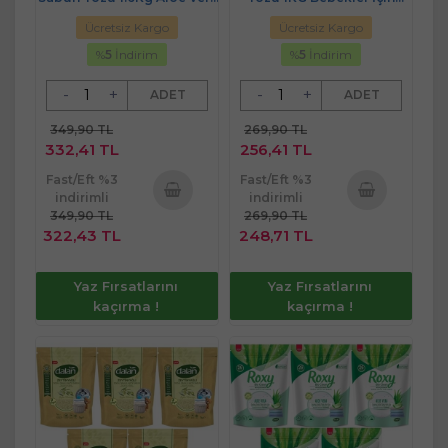
(52 Yıkama)
%100 Zeytinyağlı
Ücretsiz Kargo
Ücretsiz Kargo
%
5
İndirim
%
5
İndirim
-
+
-
+
ADET
ADET
349,90 TL
269,90 TL
332,41 TL
256,41 TL
Fast/Eft %3
Fast/Eft %3
indirimli
indirimli
349,90 TL
269,90 TL
Sepete
Sepete
322,43 TL
248,71 TL
Ekle
Ekle
Yaz Fırsatlarını
Yaz Fırsatlarını
kaçırma !
kaçırma !