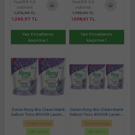
Fast/Eft %3
Fast/Eft %3
indirimli
indirimli
1.374,90 TL
1.799,90 TL
Sepete
Sepete
1.266,97 TL
1.658,61 TL
Ekle
Ekle
Yaz Fırsatlarını
Yaz Fırsatlarını
kaçırma !
kaçırma !
Dalan Roxy Bio Clean Matik
Dalan Roxy Bio Clean Matik
Sabun Tozu 800GR Lavanta
Sabun Tozu 800GR Lavanta
Bahçesi (2 Li Set) (52
Bahçesi (3 Lü Set) (78
Ücretsiz Kargo
Ücretsiz Kargo
Yıkama)
Yıkama)
%
5
İndirim
%
5
İndirim