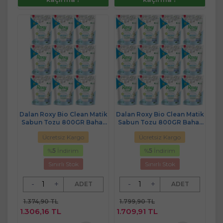
Dalan Roxy Bio Clean Matik
Dalan Roxy Bio Clean Matik
Sabun Tozu 800GR Bahar
Sabun Tozu 800GR Bahar
Çiçekleri (9 Lu Set) (234
Çiçekleri (12 Li Set) (312
Ücretsiz Kargo
Ücretsiz Kargo
Yıkama)
Yıkama)
%
5
İndirim
%
5
İndirim
Sınırlı Stok
Sınırlı Stok
-
+
-
+
ADET
ADET
1.374,90 TL
1.799,90 TL
1.306,16 TL
1.709,91 TL