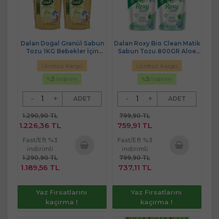
Dalan Doğal Granül Sabun
Dalan Roxy Bio Clean Matik
Tozu 1KG Bebekler İçin
Sabun Tozu 800GR Aloe
%100 Zeytinyağlı (5 Li Set)
Vera (5 Li Set) (130 Yıkama)
Ücretsiz Kargo
Ücretsiz Kargo
%
5
İndirim
%
5
İndirim
-
+
-
+
ADET
ADET
1.290,90 TL
799,90 TL
1.226,36 TL
759,91 TL
Fast/Eft %3
Fast/Eft %3
indirimli
indirimli
1.290,90 TL
799,90 TL
Sepete
Sepete
1.189,56 TL
737,11 TL
Ekle
Ekle
Yaz Fırsatlarını
Yaz Fırsatlarını
kaçırma !
kaçırma !