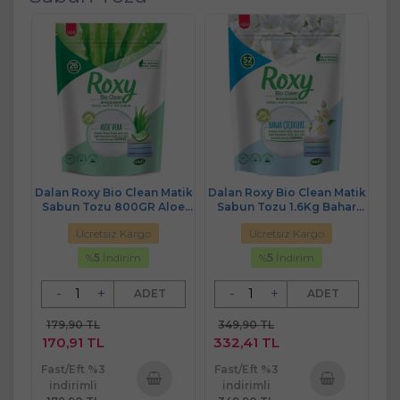
Dalan Roxy Bio Clean Matik
Dalan Roxy Bio Clean Matik
Sabun Tozu 800GR Aloe
Sabun Tozu 1.6Kg Bahar
Vera (26 Yıkama)
Çiçekleri (52 Yıkama)
Ücretsiz Kargo
Ücretsiz Kargo
%
5
İndirim
%
5
İndirim
-
+
-
+
ADET
ADET
179,90 TL
349,90 TL
170,91 TL
332,41 TL
Fast/Eft %3
Fast/Eft %3
indirimli
indirimli