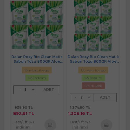
Dalan Roxy Bio Clean Matik
Dalan Roxy Bio Clean Matik
Sabun Tozu 800GR Aloe
Sabun Tozu 800GR Aloe
Vera (6 Lı Set) (156 Yıkama)
Vera (9 Lu Set) (234 Yıkama)
Ücretsiz Kargo
Ücretsiz Kargo
%
5
İndirim
%
5
İndirim
Sınırlı Stok
-
+
ADET
-
+
ADET
939,90 TL
1.374,90 TL
892,91 TL
1.306,16 TL
Fast/Eft %3
Fast/Eft %3
indirimli
indirimli