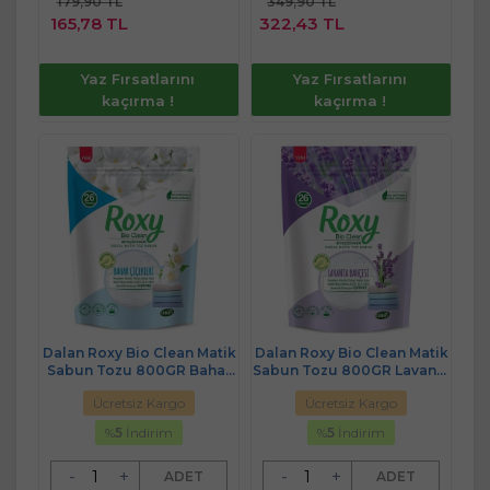
179,90 TL
349,90 TL
Sepete
Sepete
165,78 TL
322,43 TL
Ekle
Ekle
Yaz Fırsatlarını
Yaz Fırsatlarını
kaçırma !
kaçırma !
Dalan Roxy Bio Clean Matik
Dalan Roxy Bio Clean Matik
Sabun Tozu 800GR Bahar
Sabun Tozu 800GR Lavanta
Çiçekleri (26 Yıkama)
Bahçesi (26 Yıkama)
Ücretsiz Kargo
Ücretsiz Kargo
%
5
İndirim
%
5
İndirim
-
+
-
+
ADET
ADET