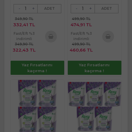
-
+
-
+
ADET
ADET
349,90 TL
499,90 TL
332,41 TL
474,91 TL
Fast/Eft %3
Fast/Eft %3
indirimli
indirimli
349,90 TL
499,90 TL
Sepete
Sepete
322,43 TL
460,66 TL
Ekle
Ekle
Yaz Fırsatlarını
Yaz Fırsatlarını
kaçırma !
kaçırma !