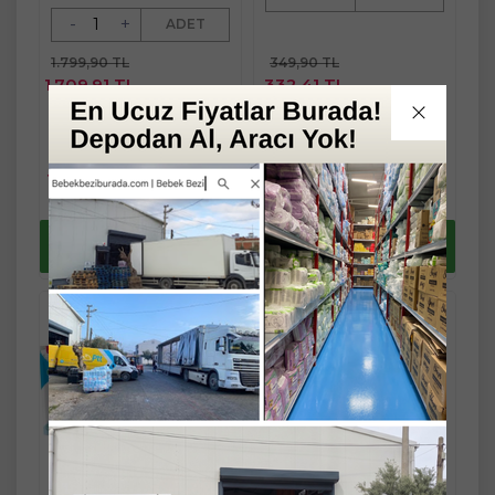
-
+
ADET
1.799,90 TL
349,90 TL
1.709,91 TL
332,41 TL
Fast/Eft %3
Fast/Eft %3
indirimli
indirimli
1.799,90 TL
349,90 TL
Sepete
Sepete
1.658,61 TL
322,43 TL
Ekle
Ekle
Yaz Fırsatlarını
Yaz Fırsatlarını
kaçırma !
kaçırma !