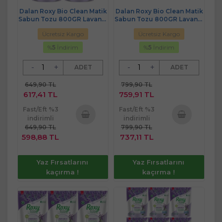
Dalan Roxy Bio Clean Matik
Dalan Roxy Bio Clean Matik
Sabun Tozu 800GR Lavanta
Sabun Tozu 800GR Lavanta
Bahçesi (4 Lü Set) (104
Bahçesi (5 Li Set) (130
Ücretsiz Kargo
Ücretsiz Kargo
Yıkama)
Yıkama)
%
5
İndirim
%
5
İndirim
-
+
-
+
ADET
ADET
649,90 TL
799,90 TL
617,41 TL
759,91 TL
Fast/Eft %3
Fast/Eft %3
indirimli
indirimli
649,90 TL
799,90 TL
Sepete
Sepete
598,88 TL
737,11 TL
Ekle
Ekle
Yaz Fırsatlarını
Yaz Fırsatlarını
kaçırma !
kaçırma !