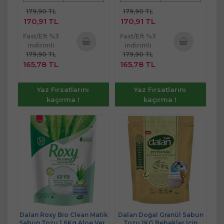
179,90 TL
179,90 TL
170,91 TL
170,91 TL
Fast/Eft %3
Fast/Eft %3
indirimli
indirimli
179,90 TL
179,90 TL
Sepete
Sepete
165,78 TL
165,78 TL
Ekle
Ekle
Yaz Fırsatlarını
Yaz Fırsatlarını
kaçırma !
kaçırma !
Dalan Roxy Bio Clean Matik
Dalan Doğal Granül Sabun
Sabun Tozu 1.6Kg Aloe Vera
Tozu 1KG Bebekler İçin