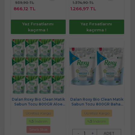
939,90 TL
1.374,90 TL
Sepete
Sepete
866,12 TL
1.266,97 TL
Ekle
Ekle
Yaz Fırsatlarını
Yaz Fırsatlarını
kaçırma !
kaçırma !
Dalan Roxy Bio Clean Matik
Dalan Roxy Bio Clean Matik
Sabun Tozu 800GR Aloe
Sabun Tozu 800GR Bahar
Vera (12 Li Set) (312 Yıkama)
Çiçekleri (2 Li Set) (52
Ücretsiz Kargo
Ücretsiz Kargo
Yıkama)
%
5
İndirim
%
5
İndirim
Sınırlı Stok
-
+
ADET