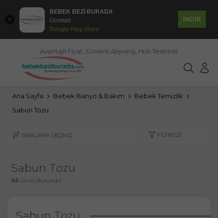
BEBEK BEZİ BURADA
İNDİR
Ücretsiz
Google Play Store
Avantajlı Fiyat, Güvenli Alışveriş, Hızlı Teslimat
Ana Sayfa
Bebek Banyo & Bakım
Bebek Temizlik
Sabun Tozu
FILTRELE
Sabun Tozu
66
Ürün Bulundu
Sabun Tozu