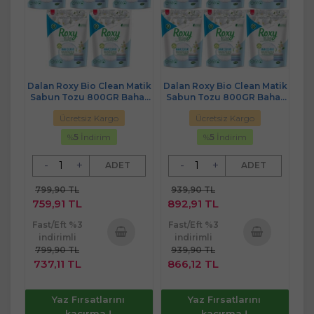
Dalan Roxy Bio Clean Matik
Dalan Roxy Bio Clean Matik
Sabun Tozu 800GR Bahar
Sabun Tozu 800GR Bahar
Çiçekleri (5 Li Set) (130
Çiçekleri (6 Lı Set) (156
Ücretsiz Kargo
Ücretsiz Kargo
Yıkama)
Yıkama)
%
5
İndirim
%
5
İndirim
-
+
-
+
ADET
ADET
799,90 TL
939,90 TL
759,91 TL
892,91 TL
Fast/Eft %3
Fast/Eft %3
indirimli
indirimli
799,90 TL
939,90 TL
Sepete
Sepete
737,11 TL
866,12 TL
Ekle
Ekle
Yaz Fırsatlarını
Yaz Fırsatlarını
kaçırma !
kaçırma !