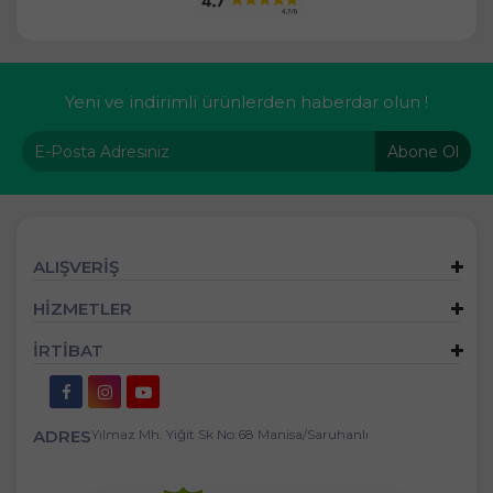
Yeni ve indirimli ürünlerden haberdar olun !
Abone Ol
ALIŞVERİŞ
HİZMETLER
İRTİBAT
ADRES
Yılmaz Mh. Yiğit Sk No:68 Manisa/Saruhanlı