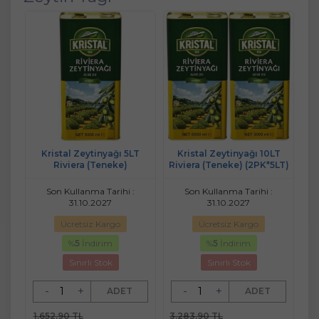
Kristal Zeytinyağı 5LT
Kristal Zeytinyağı 10LT
Riviera (Teneke)
Riviera (Teneke) (2PK*5LT)
Son Kullanma Tarihi :
Son Kullanma Tarihi :
31.10.2027
31.10.2027
Ücretsiz Kargo
Ücretsiz Kargo
%
5
İndirim
%
5
İndirim
Sınırlı Stok
Sınırlı Stok
-
+
-
+
ADET
ADET
1.652,90 TL
3.283,90 TL