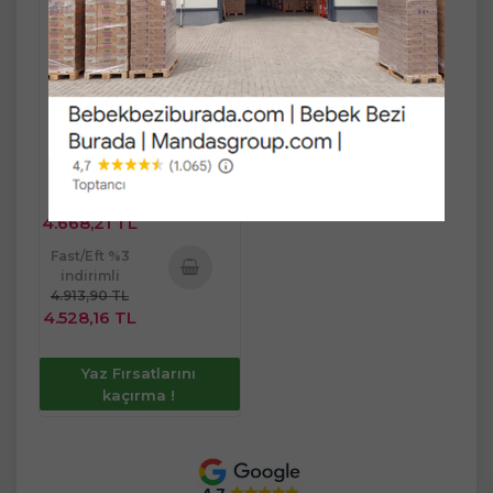
Son Kullanma Tarihi :
31.10.2027
Ücretsiz Kargo
%
5
İndirim
Sınırlı Stok
-
+
ADET
4.913,90 TL
4.668,21 TL
Fast/Eft %3
indirimli
4.913,90 TL
Sepete
4.528,16 TL
Ekle
Yaz Fırsatlarını
kaçırma !