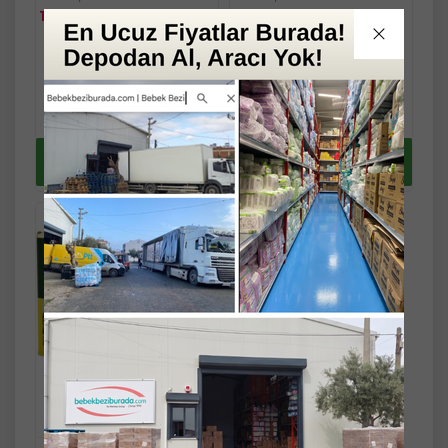
1.570,26 TL
3.119,71 TL
Fast/Eft %3
Fast/Eft %3
indirimli
indirimli
1.652,90 TL
3.283,90 TL
Sepete
Sepete
1.523,15 TL
3.026,11 TL
Ekle
Ekle
Yaz Fırsatlarını
Yaz Fırsatlarını
kaçırma !
kaçırma !
Kristal Zeytinyağı 15LT
Riviera (Teneke) (3PK*5LT)