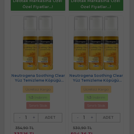
Deotak Markasına Özel
Deotak Markasına Özel
Özel Fiyatlar...!
Özel Fiyatlar...!
Neutrogena Soothing Clear
Neutrogena Soothing Clear
Yüz Temizleme Köpüğü
Yüz Temizleme Köpüğü
150ML (2 Li Set)
150ML (3 Lü Set)
Ücretsiz Kargo
Ücretsiz Kargo
%
5
İndirim
%
5
İndirim
Sınırlı Stok
Sınırlı Stok
-
+
-
+
ADET
ADET
354,90 TL
530,90 TL
337,16 TL
504,36 TL