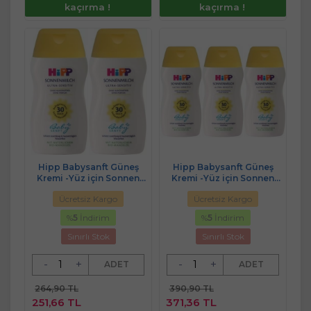
kaçırma !
kaçırma !
Hipp Babysanft Güneş
Hipp Babysanft Güneş
Kremi -Yüz için Sonnen
Kremi -Yüz için Sonnen
Gesıchtscreme 30 Faktör
Gesıchtscreme 30 Faktör
Ücretsiz Kargo
Ücretsiz Kargo
Ultra Sensıtıv 50ML (2 Li Set)
Ultra Sensıtıv 50ML (3 Lü
Set)
%
5
İndirim
%
5
İndirim
Sınırlı Stok
Sınırlı Stok
-
+
-
+
ADET
ADET
264,90 TL
390,90 TL
251,66 TL
371,36 TL