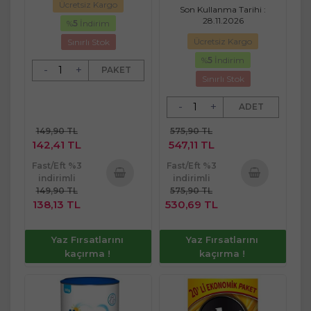
Ücretsiz Kargo
Hijyenik Tekli Pk
Son Kullanma Tarihi :
28.11.2026
%
5
İndirim
Ücretsiz Kargo
Sınırlı Stok
%
5
İndirim
-
+
PAKET
Sınırlı Stok
-
+
ADET
149,90 TL
575,90 TL
142,41 TL
547,11 TL
Fast/Eft %3
Fast/Eft %3
indirimli
indirimli
149,90 TL
575,90 TL
Sepete
Sepete
138,13 TL
530,69 TL
Ekle
Ekle
Yaz Fırsatlarını
Yaz Fırsatlarını
kaçırma !
kaçırma !