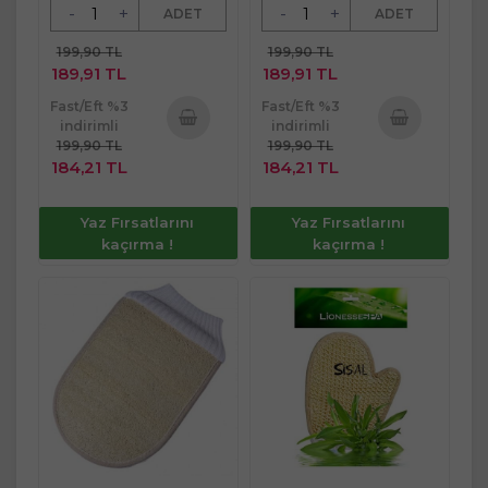
-
+
-
+
ADET
ADET
199,90 TL
199,90 TL
189,91 TL
189,91 TL
Fast/Eft %3
Fast/Eft %3
indirimli
indirimli
199,90 TL
199,90 TL
Sepete
Sepete
184,21 TL
184,21 TL
Ekle
Ekle
Yaz Fırsatlarını
Yaz Fırsatlarını
kaçırma !
kaçırma !