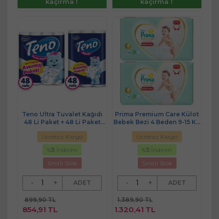
kaçırma !
kaçırma !
Teno Ultra Tuvalet Kağıdı
Prima Premium Care Külot
48 Li Paket + 48 Li Paket
Bebek Bezi 4 Beden 9-15 KG
Kağıt Havlu Avantaj Pk (2
88 Adet Süper Ekonomik
Ücretsiz Kargo
Ücretsiz Kargo
Katlı)
Pk
%
5
İndirim
%
5
İndirim
Sınırlı Stok
Sınırlı Stok
-
+
-
+
ADET
ADET
899,90 TL
1.389,90 TL
854,91 TL
1.320,41 TL