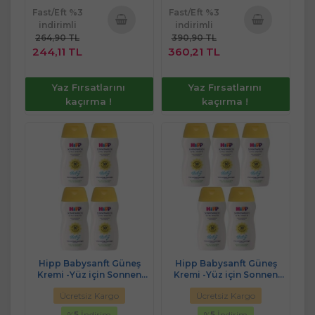
Fast/Eft %3
Fast/Eft %3
indirimli
indirimli
264,90 TL
390,90 TL
Sepete
Sepete
244,11 TL
360,21 TL
Ekle
Ekle
Yaz Fırsatlarını
Yaz Fırsatlarını
kaçırma !
kaçırma !
Hipp Babysanft Güneş
Hipp Babysanft Güneş
Kremi -Yüz için Sonnen
Kremi -Yüz için Sonnen
Gesıchtscreme 30 Faktör
Gesıchtscreme 30 Faktör
Ücretsiz Kargo
Ücretsiz Kargo
Ultra Sensıtıv 50ML (4 Lü
Ultra Sensıtıv 50ML (5 Li Set)
Set)
%
5
İndirim
%
5
İndirim