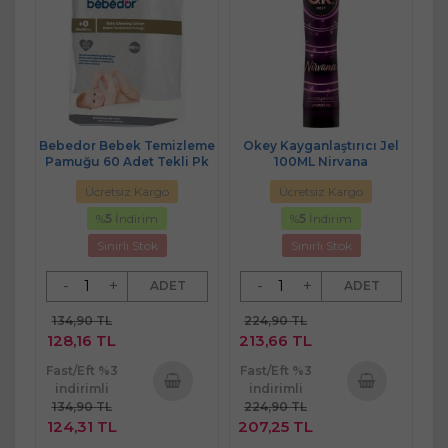
Bebedor Bebek Temizleme
Okey Kayganlaştırıcı Jel
Pamuğu 60 Adet Tekli Pk
100ML Nirvana
Ücretsiz Kargo
Ücretsiz Kargo
%
5
İndirim
%
5
İndirim
Sınırlı Stok
Sınırlı Stok
-
+
-
+
ADET
ADET
134,90 TL
224,90 TL
128,16 TL
213,66 TL
Fast/Eft %3
Fast/Eft %3
indirimli
indirimli
134,90 TL
224,90 TL
Sepete
Sepete
124,31 TL
207,25 TL
Ekle
Ekle