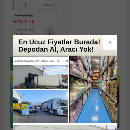
-
+
PAKET
494,90 TL
470,16 TL
Fast/Eft %3
indirimli
494,90 TL
Sepete
456,05 TL
Ekle
Yaz Fırsatlarını
kaçırma !