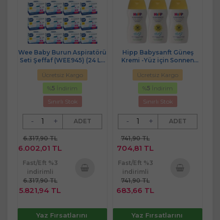
Wee Baby Burun Aspiratörü
Hipp Babysanft Güneş
Seti Şeffaf (WEE945) (24 Lü
Kremi -Yüz için Sonnen
Set)
Gesıchtscreme 30 Faktör
Ücretsiz Kargo
Ücretsiz Kargo
Ultra Sensıtıv 50ML (6 Lı Set)
%
5
İndirim
%
5
İndirim
Sınırlı Stok
Sınırlı Stok
-
+
-
+
ADET
ADET
6.317,90 TL
741,90 TL
6.002,01 TL
704,81 TL
Fast/Eft %3
Fast/Eft %3
indirimli
indirimli
6.317,90 TL
741,90 TL
Sepete
Sepete
5.821,94 TL
683,66 TL
Ekle
Ekle
Yaz Fırsatlarını
Yaz Fırsatlarını