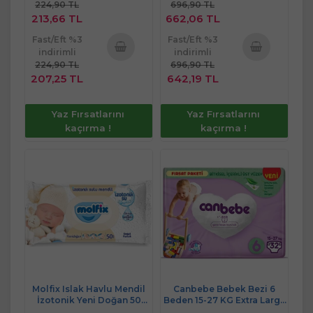
224,90 TL
696,90 TL
213,66 TL
662,06 TL
Fast/Eft %3
Fast/Eft %3
indirimli
indirimli
224,90 TL
696,90 TL
Sepete
Sepete
207,25 TL
642,19 TL
Ekle
Ekle
Yaz Fırsatlarını
Yaz Fırsatlarını
kaçırma !
kaçırma !
Molfix Islak Havlu Mendil
Canbebe Bebek Bezi 6
İzotonik Yeni Doğan 50
Beden 15-27 KG Extra Large
Yaprak Pamuklu Tekli
32 Adet Fırsat Pk