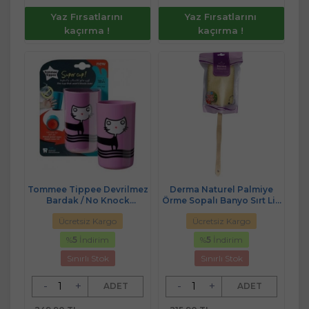
Yaz Fırsatlarını
Yaz Fırsatlarını
kaçırma !
kaçırma !
Tommee Tippee Devrilmez
Derma Naturel Palmiye
Bardak / No Knock
Örme Sopalı Banyo Sırt Lifi
(Kod:44730875)
(8*24CM) MS-09
Ücretsiz Kargo
Ücretsiz Kargo
%
5
İndirim
%
5
İndirim
Sınırlı Stok
Sınırlı Stok
-
+
-
+
ADET
ADET