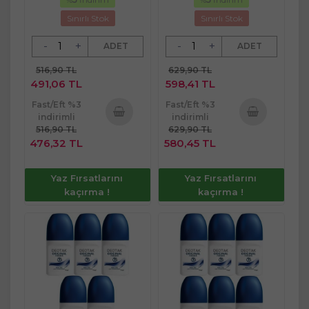
Sınırlı Stok
Sınırlı Stok
-
+
-
+
ADET
ADET
516,90 TL
629,90 TL
491,06 TL
598,41 TL
Fast/Eft %3
Fast/Eft %3
indirimli
indirimli
516,90 TL
629,90 TL
Sepete
Sepete
476,32 TL
580,45 TL
Ekle
Ekle
Yaz Fırsatlarını
Yaz Fırsatlarını
kaçırma !
kaçırma !