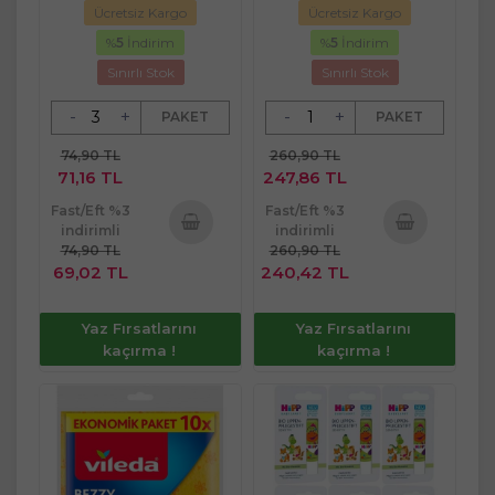
Ücretsiz Kargo
Ücretsiz Kargo
Plastik Kapaklı
%
5
İndirim
%
5
İndirim
Sınırlı Stok
Sınırlı Stok
-
+
-
+
PAKET
PAKET
74,90 TL
260,90 TL
71,16 TL
247,86 TL
Fast/Eft %3
Fast/Eft %3
indirimli
indirimli
74,90 TL
260,90 TL
Sepete
Sepete
69,02 TL
240,42 TL
Ekle
Ekle
Yaz Fırsatlarını
Yaz Fırsatlarını
kaçırma !
kaçırma !