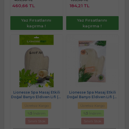
Sepete
Sepete
460,66 TL
184,21 TL
Ekle
Ekle
Yaz Fırsatlarını
Yaz Fırsatlarını
kaçırma !
kaçırma !
Lionesse Spa Masaj Etkili
Lionesse Spa Masaj Etkili
Doğal Banyo Eldiven Lifi (R-
Doğal Banyo Eldiven Lifi (R-
430)
431)
Ücretsiz Kargo
Ücretsiz Kargo
%
5
İndirim
%
5
İndirim
Sınırlı Stok
Sınırlı Stok