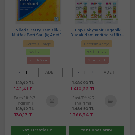
Vileda Bezzy Temizlik -
Hipp Babysanft Organik
Mutfak Bezi Sarı (İç Adet 10
Dudak Nemlendiricisi Ultra
Lu Pk) Ekonomik Pk
Sensıtıv 4.8GR (Yeşil) (6 Lı
Ücretsiz Kargo
Ücretsiz Kargo
Set)
%
5
İndirim
%
5
İndirim
Sınırlı Stok
Sınırlı Stok
-
+
-
+
ADET
ADET
149,90 TL
1.484,90 TL
142,41 TL
1.410,66 TL
Fast/Eft %3
Fast/Eft %3
indirimli
indirimli
149,90 TL
1.484,90 TL
Sepete
Sepete
138,13 TL
1.368,34 TL
Ekle
Ekle
Yaz Fırsatlarını
Yaz Fırsatlarını