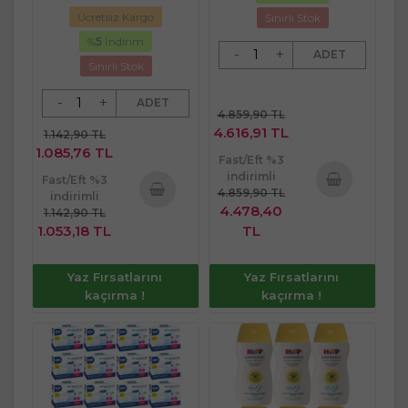
Ücretsiz Kargo
Sınırlı Stok
%
5
İndirim
-
+
ADET
Sınırlı Stok
-
+
ADET
4.859,90 TL
4.616,91 TL
1.142,90 TL
1.085,76 TL
Fast/Eft %3
indirimli
Fast/Eft %3
4.859,90 TL
indirimli
Sepete
4.478,40
1.142,90 TL
Sepete
Ekle
1.053,18 TL
TL
Ekle
Yaz Fırsatlarını
Yaz Fırsatlarını
kaçırma !
kaçırma !