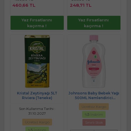
Sepete
Sepete
460,66 TL
248,71 TL
Ekle
Ekle
Yaz Fırsatlarını
Yaz Fırsatlarını
kaçırma !
kaçırma !
Kristal Zeytinyağı 5LT
Johnsons Baby Bebek Yağı
Riviera (Teneke)
500ML Nemlendirici
(Pembe)
Ücretsiz Kargo
Son Kullanma Tarihi :
31.10.2027
%
5
İndirim
Ücretsiz Kargo
Sınırlı Stok
%
5
İndirim