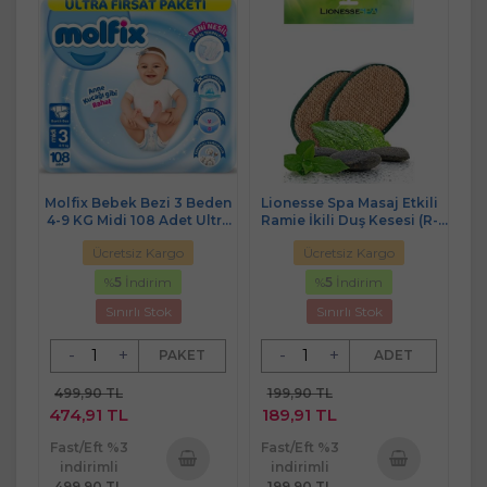
Molfix Bebek Bezi 3 Beden
Lionesse Spa Masaj Etkili
4-9 KG Midi 108 Adet Ultra
Ramie İkili Duş Kesesi (R-
Fırsat Pk
407)
Ücretsiz Kargo
Ücretsiz Kargo
%
5
İndirim
%
5
İndirim
Sınırlı Stok
Sınırlı Stok
-
+
-
+
PAKET
ADET
499,90 TL
199,90 TL
474,91 TL
189,91 TL
Fast/Eft %3
Fast/Eft %3
indirimli
indirimli
499,90 TL
199,90 TL