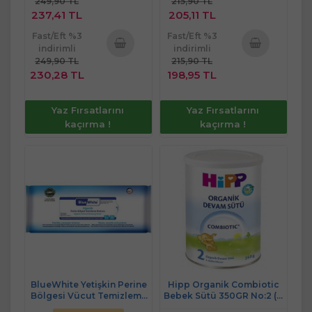
249,90 TL
215,90 TL
237,41 TL
205,11 TL
Fast/Eft %3
Fast/Eft %3
indirimli
indirimli
249,90 TL
215,90 TL
Sepete
Sepete
230,28 TL
198,95 TL
Ekle
Ekle
Yaz Fırsatlarını
Yaz Fırsatlarını
kaçırma !
kaçırma !
BlueWhite Yetişkin Perine
Hipp Organik Combiotic
Bölgesi Vücut Temizleme
Bebek Sütü 350GR No:2 (6.
Mendil-Havlusu 50 Yaprak
Aydan İtibaren)