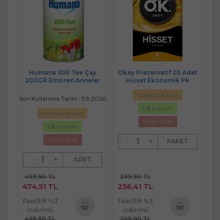
Humana Still Tee Çay
Okey Prezervatif 20 Adet
200GR Emziren Anneler
Hisset Ekonomik Pk
Ücretsiz Kargo
Son Kullanma Tarihi : 5.9.2026
%
5
İndirim
Ücretsiz Kargo
Sınırlı Stok
%
5
İndirim
Sınırlı Stok
-
+
PAKET
-
+
ADET
499,90 TL
269,90 TL
474,91 TL
256,41 TL
Fast/Eft %3
Fast/Eft %3
indirimli
indirimli
499,90 TL
269,90 TL