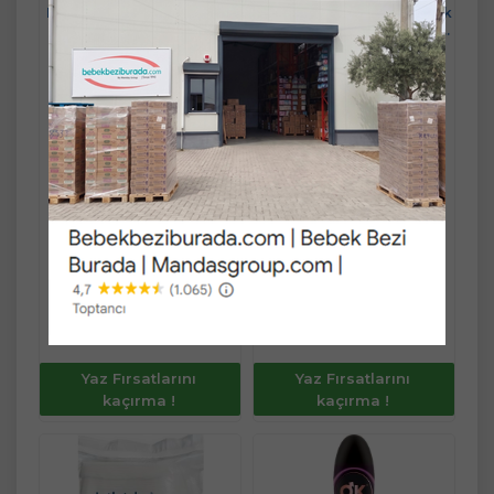
Prima Bebek Bezi 3 Beden
Prima Premium Care Bebek
6-10 KG Midi 62 Adet
Bezi 1 Beden 2-5 KG Yeni
Ekonomik Pk
Doğan 70 Adet Ekonomik
Ücretsiz Kargo
Ücretsiz Kargo
Pk
%
5
İndirim
%
5
İndirim
Sınırlı Stok
Sınırlı Stok
-
+
-
+
PAKET
PAKET
584,90 TL
674,90 TL
555,66 TL
641,16 TL
Fast/Eft %3
Fast/Eft %3
indirimli
indirimli
584,90 TL
674,90 TL
Sepete
Sepete
538,99 TL
621,92 TL
Ekle
Ekle
Yaz Fırsatlarını
Yaz Fırsatlarını
kaçırma !
kaçırma !