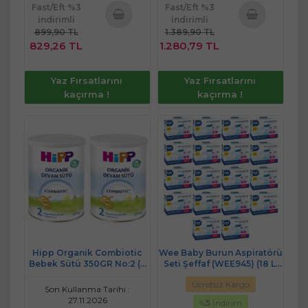
Fast/Eft %3
Fast/Eft %3
indirimli
indirimli
899,90 TL
1.389,90 TL
Sepete
Sepete
829,26 TL
1.280,79 TL
Ekle
Ekle
Yaz Fırsatlarını
Yaz Fırsatlarını
kaçırma !
kaçırma !
Hipp Organik Combiotic
Wee Baby Burun Aspiratörü
Bebek Sütü 350GR No:2 (2
Seti Şeffaf (WEE945) (18 Li
Li Set)
Set)
Ücretsiz Kargo
Son Kullanma Tarihi :
27.11.2026
%
5
İndirim