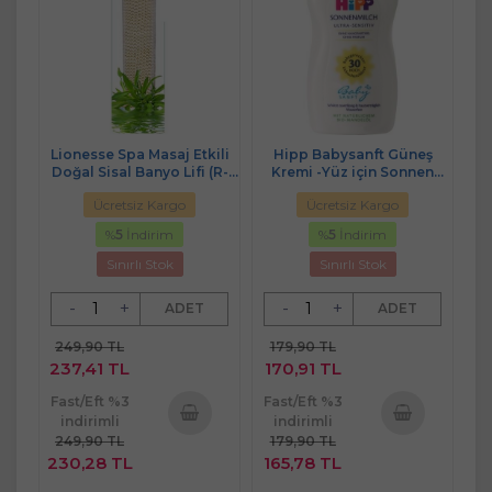
Lionesse Spa Masaj Etkili
Hipp Babysanft Güneş
Doğal Sisal Banyo Lifi (R-
Kremi -Yüz için Sonnen
435)
Gesıchtscreme 30 Faktör
Ücretsiz Kargo
Ücretsiz Kargo
Ultra Sensıtıv 50ML
%
5
İndirim
%
5
İndirim
Sınırlı Stok
Sınırlı Stok
-
+
-
+
ADET
ADET
249,90 TL
179,90 TL
237,41 TL
170,91 TL
Fast/Eft %3
Fast/Eft %3
indirimli
indirimli
249,90 TL
179,90 TL
Sepete
Sepete
230,28 TL
165,78 TL
Ekle
Ekle