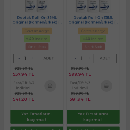
Deotak Roll-On 35ML
Deotak Roll-On 35ML
Original (Formen/Erkek) (5
Original (Formen/Erkek) (6
Li Set)
Lı Set)
Ücretsiz Kargo
Ücretsiz Kargo
%
40
İndirim
%
40
İndirim
Sınırlı Stok
Sınırlı Stok
-
+
-
+
ADET
ADET
929,90 TL
999,90 TL
557,94 TL
599,94 TL
Fast/Eft %3
Fast/Eft %3
indirimli
indirimli
929,90 TL
999,90 TL
Sepete
Sepete
541,20 TL
581,94 TL
Ekle
Ekle
Yaz Fırsatlarını
Yaz Fırsatlarını
kaçırma !
kaçırma !