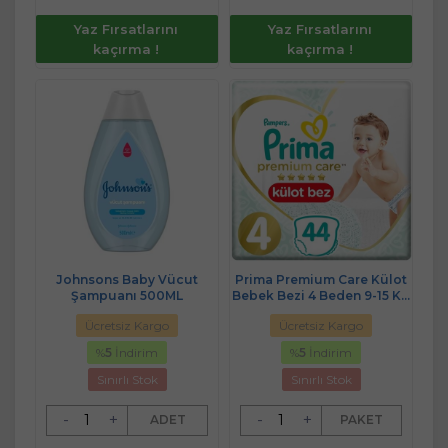
Yaz Fırsatlarını
Yaz Fırsatlarını
kaçırma !
kaçırma !
Johnsons Baby Vücut
Prima Premium Care Külot
Şampuanı 500ML
Bebek Bezi 4 Beden 9-15 KG
Maxi 44 Adet Ekonomik Pk
Ücretsiz Kargo
Ücretsiz Kargo
%
5
İndirim
%
5
İndirim
Sınırlı Stok
Sınırlı Stok
-
+
-
+
ADET
PAKET