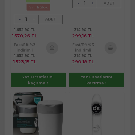
-
+
ADET
Sınırlı Stok
-
+
ADET
1.652,90 TL
314,90 TL
1.570,26 TL
299,16 TL
Fast/Eft %3
Fast/Eft %3
indirimli
indirimli
1.652,90 TL
314,90 TL
Sepete
Sepete
1.523,15 TL
290,18 TL
Ekle
Ekle
Yaz Fırsatlarını
Yaz Fırsatlarını
kaçırma !
kaçırma !