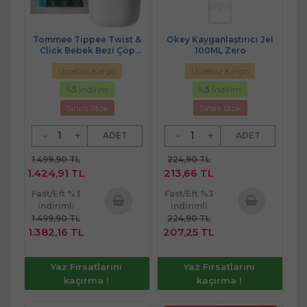
Tommee Tippee Twist &
Okey Kayganlaştırıcı Jel
Click Bebek Bezi Çöp
100ML Zero
Kovası Sistemi (Yeni)
Ücretsiz Kargo
Ücretsiz Kargo
%
5
İndirim
%
5
İndirim
Sınırlı Stok
Sınırlı Stok
-
+
-
+
ADET
ADET
1.499,90 TL
224,90 TL
1.424,91 TL
213,66 TL
Fast/Eft %3
Fast/Eft %3
indirimli
indirimli
1.499,90 TL
224,90 TL
Sepete
Sepete
1.382,16 TL
207,25 TL
Ekle
Ekle
Yaz Fırsatlarını
Yaz Fırsatlarını
kaçırma !
kaçırma !