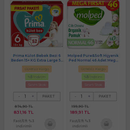
Prima Külot Bebek Bezi 6
Molped Pure&Soft Hijyenik
Beden 15+ KG Extra Large 52
Ped Normal 46 Adet Mega
Adet Fırsat Pk
Pk
Ücretsiz Kargo
Ücretsiz Kargo
%
5
İndirim
%
5
İndirim
Sınırlı Stok
Sınırlı Stok
-
+
-
+
PAKET
PAKET
874,90 TL
199,90 TL
831,16 TL
189,91 TL
Fast/Eft %3
Fast/Eft %3
indirimli
indirimli