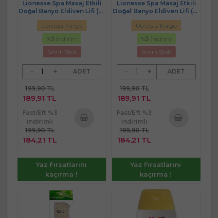
Lionesse Spa Masaj Etkili
Lionesse Spa Masaj Etkili
Doğal Banyo Eldiven Lifi (R-
Doğal Banyo Eldiven Lifi (R-
432)
433)
Ücretsiz Kargo
Ücretsiz Kargo
%
5
İndirim
%
5
İndirim
Sınırlı Stok
Sınırlı Stok
-
+
-
+
ADET
ADET
199,90 TL
199,90 TL
189,91 TL
189,91 TL
Fast/Eft %3
Fast/Eft %3
indirimli
indirimli
199,90 TL
199,90 TL
Sepete
Sepete
184,21 TL
184,21 TL
Ekle
Ekle
Yaz Fırsatlarını
Yaz Fırsatlarını
kaçırma !
kaçırma !