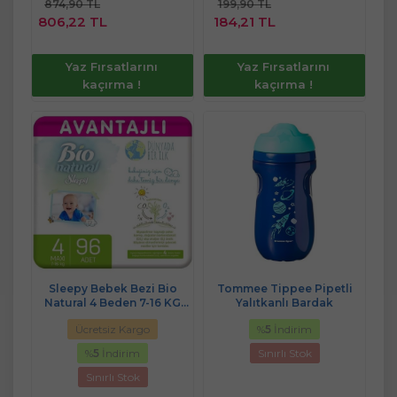
874,90 TL
199,90 TL
Sepete
Sepete
806,22 TL
184,21 TL
Ekle
Ekle
Yaz Fırsatlarını
Yaz Fırsatlarını
kaçırma !
kaçırma !
Sleepy Bebek Bezi Bio
Tommee Tippee Pipetli
Natural 4 Beden 7-16 KG
Yalıtkanlı Bardak
Maxi 96 Adet Ultra Pk
Ücretsiz Kargo
%
5
İndirim
%
5
İndirim
Sınırlı Stok
Sınırlı Stok