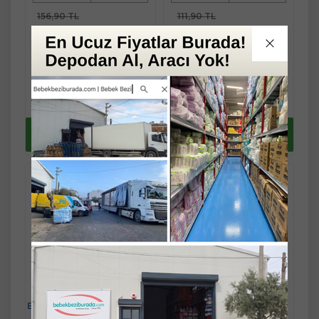
156,90 TL
111,90 TL
149,06 TL
106,31 TL
Fast/Eft %3
Fast/Eft %3
indirimli
indirimli
156,90 TL
111,90 TL
Sepete
Sepete
144,58 TL
103,12 TL
Ekle
Ekle
Yaz Fırsatlarını
Yaz Fırsatlarını
kaçırma !
kaçırma !
Bebedor Natural Genis Ağız
Wee Baby Sevimli
Biberon Emziği +6 Ay
Hayvanlar Damaklı Emzik