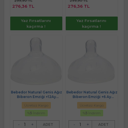
299,90 TL
299,90 TL
Sepete
Sepete
276,36 TL
276,36 TL
Ekle
Ekle
Yaz Fırsatlarını
Yaz Fırsatlarını
kaçırma !
kaçırma !
Bebedor Natural Genis Ağız
Bebedor Natural Genis Ağız
Biberon Emziği +12Ay
Biberon Emziği +6 Ay
(Kod:95303)
(Kod:95304)
Ücretsiz Kargo
Ücretsiz Kargo
%
5
İndirim
%
5
İndirim
-
+
-
+
ADET
ADET