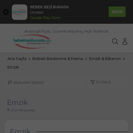
BEBEK BEZİ BURADA
İNDİR
Ücretsiz
Google Play Store
Avantajlı Fiyat, Güvenli Alışveriş, Hızlı Teslimat
Ana Sayfa
Bebek Beslenme & Mama
Emzik & Biberon
Emzik
FILTRELE
Emzik
7
Ürün Bulundu
Emzik