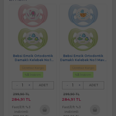
Bebsi Emzik Ortodontik
Bebsi Emzik Ortodontik
Damaklı Kelebek No:1
Damaklı Kelebek No:1 Mavi-
Pembe-Yeşil (2 Li PK) Fırsat
Yeşil (2 Li PK) Fırsat Pk
Ücretsiz Kargo
Ücretsiz Kargo
Pk
%
5
İndirim
%
5
İndirim
-
+
-
+
ADET
ADET
299,90 TL
299,90 TL
284,91 TL
284,91 TL
Fast/Eft %3
Fast/Eft %3
indirimli
indirimli