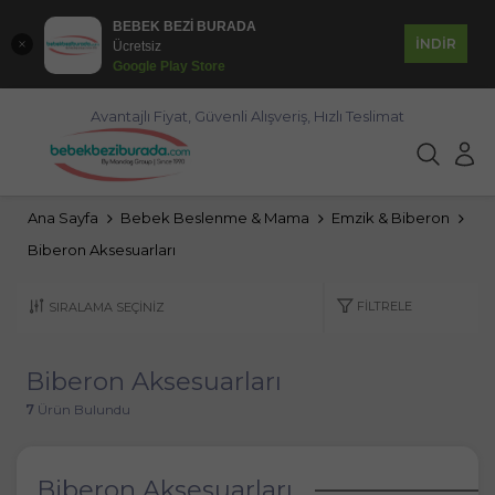
BEBEK BEZİ BURADA
İNDİR
Ücretsiz
Google Play Store
Avantajlı Fiyat, Güvenli Alışveriş, Hızlı Teslimat
Ana Sayfa
Bebek Beslenme & Mama
Emzik & Biberon
Biberon Aksesuarları
FILTRELE
Biberon Aksesuarları
7
Ürün Bulundu
Biberon Aksesuarları