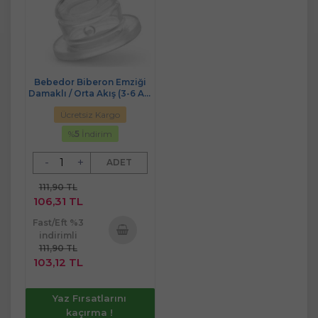
Bebedor Biberon Emziği
Damaklı / Orta Akış (3-6 Ay)
(Kod:352)
Ücretsiz Kargo
%
5
İndirim
-
+
ADET
111,90 TL
106,31 TL
Fast/Eft %3
indirimli
111,90 TL
Sepete
103,12 TL
Ekle
Yaz Fırsatlarını
kaçırma !