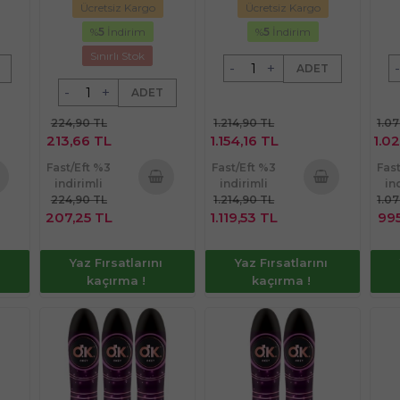
Ücretsiz Kargo
Ücretsiz Kargo
%
5
İndirim
%
5
İndirim
Sınırlı Stok
-
+
-
ADET
-
+
ADET
224,90 TL
1.214,90 TL
1.0
213,66 TL
1.154,16 TL
1.02
Fast/Eft %3
Fast/Eft %3
Fas
indirimli
indirimli
in
224,90 TL
1.214,90 TL
1.0
te
Sepete
Sepete
207,25 TL
1.119,53 TL
995
e
Ekle
Ekle
Yaz Fırsatlarını
Yaz Fırsatlarını
kaçırma !
kaçırma !