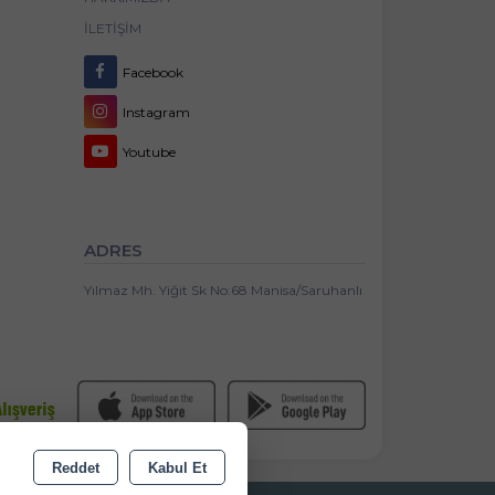
İLETIŞIM
Facebook
Instagram
Youtube
ADRES
Yılmaz Mh. Yiğit Sk No:68 Manisa/Saruhanlı
Reddet
Kabul Et