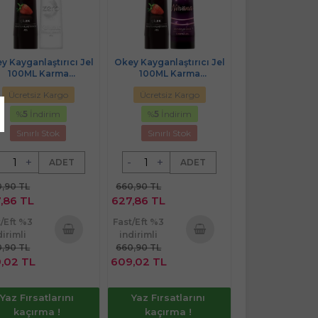
y Kayganlaştırıcı Jel
Okey Kayganlaştırıcı Jel
100ML Karma
100ML Karma
lekli/Zero) (2 Li Set)
(Çilekli/Nirvana) (2 Li Set)
Ücretsiz Kargo
Ücretsiz Kargo
%
5
İndirim
%
5
İndirim
Sınırlı Stok
Sınırlı Stok
+
-
+
ADET
ADET
,90 TL
660,90 TL
,86 TL
627,86 TL
t/Eft %3
Fast/Eft %3
dirimli
indirimli
,90 TL
660,90 TL
Sepete
Sepete
,02 TL
609,02 TL
Ekle
Ekle
Yaz Fırsatlarını
Yaz Fırsatlarını
kaçırma !
kaçırma !