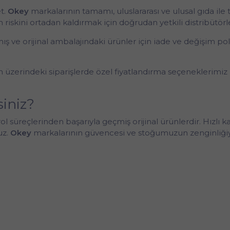
t.
Okey
markalarının tamamı, uluslararası ve ulusal gıda ile 
riskini ortadan kaldırmak için doğrudan yetkili distribütör
ş ve orijinal ambalajındaki ürünler için iade ve değişim poli
ın üzerindeki siparişlerde özel fiyatlandırma seçeneklerim
siniz?
l süreçlerinden başarıyla geçmiş orijinal ürünlerdir. Hızlı k
uz.
Okey
markalarının güvencesi ve stoğumuzun zenginliğiyle 