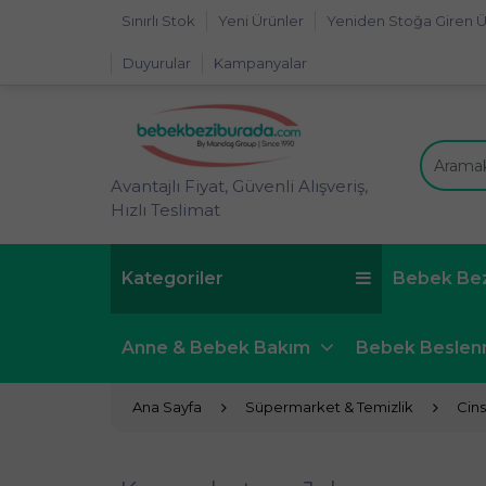
Sınırlı Stok
Yeni Ürünler
Yeniden Stoğa Giren Ü
Duyurular
Kampanyalar
Avantajlı Fiyat, Güvenli Alışveriş,
Hızlı Teslimat
Kategoriler
Bebek Be
Anne & Bebek Bakım
Bebek Besle
Ana Sayfa
Süpermarket & Temizlik
Cins