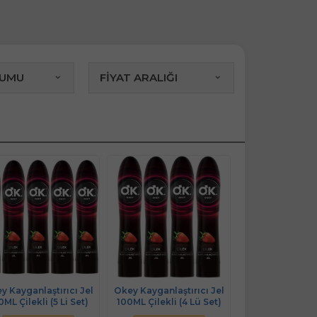
RUMU
FİYAT ARALIĞI
y Kayganlaştırıcı Jel
Okey Kayganlaştırıcı Jel
0ML Çilekli (5 Li Set)
100ML Çilekli (4 Lü Set)