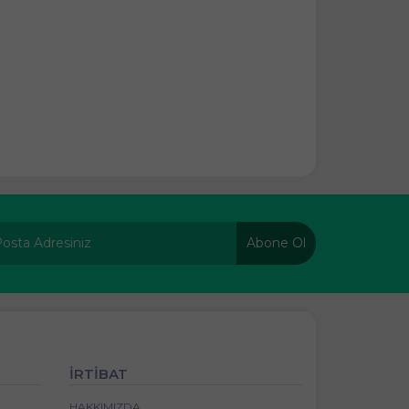
Abone Ol
İRTİBAT
HAKKIMIZDA