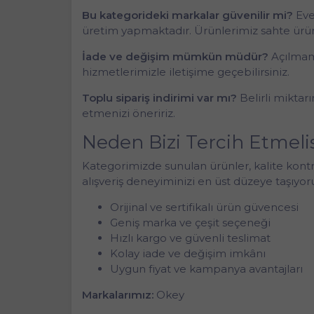
Bu kategorideki markalar güvenilir mi?
Eve
üretim yapmaktadır. Ürünlerimiz sahte ürün 
İade ve değişim mümkün müdür?
Açılmamı
hizmetlerimizle iletişime geçebilirsiniz.
Toplu sipariş indirimi var mı?
Belirli miktar
etmenizi öneririz.
Neden Bizi Tercih Etmeli
Kategorimizde sunulan ürünler, kalite kontro
alışveriş deneyiminizi en üst düzeye taşıyor
Orijinal ve sertifikalı ürün güvencesi
Geniş marka ve çeşit seçeneği
Hızlı kargo ve güvenli teslimat
Kolay iade ve değişim imkânı
Uygun fiyat ve kampanya avantajları
Markalarımız:
Okey