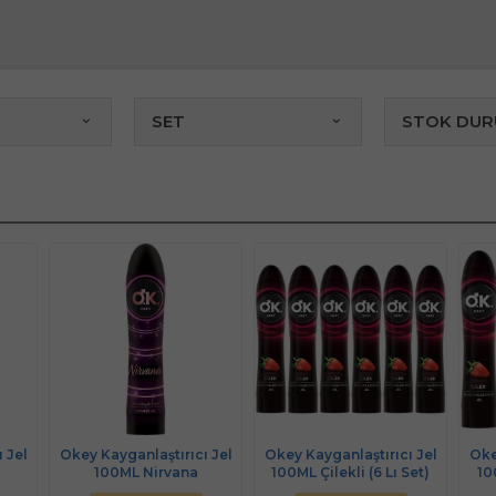
SET
STOK DU
 Jel
Okey Kayganlaştırıcı Jel
Okey Kayganlaştırıcı Jel
Oke
100ML Nirvana
100ML Çilekli (6 Lı Set)
10