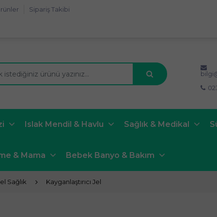
rünler
Sipariş Takibi
bilg
02
zi
Islak Mendil & Havlu
Sağlık & Medikal
S
nme & Mama
Bebek Banyo & Bakım
el Sağlık
Kayganlaştırıcı Jel