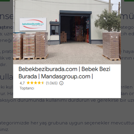
insel Sağlık İçin Güvenli Formü
tırıcı jel
ürünlerini güvenilir markalarla sunuyoruz. Katego
akta; uzman onayından geçmiş formülleriyle güvenle tercih e
neği bulabilirsiniz.
 pratik ambalaj yapısı ve kolay uygulama özellikleriyle hayat
k ve etkinlik kriterleri gözetilmektedir.
Okey
markalarının
dır.
ullanılır?
kullanım talimatlarını dikkatlice okuyun. Ürünü önerilen 
orur. Hassas cilt yapısına sahip bireyler için ilk kullanımdan
z reaksiyon durumunda kullanımı durdurun ve gerekirse bir 
tegorimizde her yaş grubuna uygun seçenekler mevcuttur. Ü
niz.