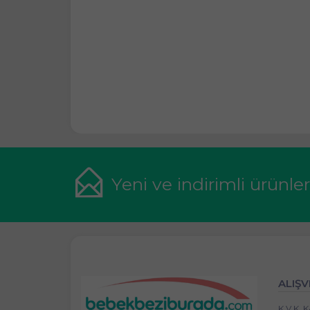
Yeni ve indirimli ürünle
ALIŞV
K.V.K.