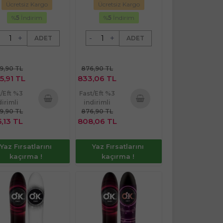
Ücretsiz Kargo
Ücretsiz Kargo
%
5
İndirim
%
5
İndirim
+
-
+
ADET
ADET
79,90 TL
876,90 TL
5,91 TL
833,06 TL
t/Eft %3
Fast/Eft %3
dirimli
indirimli
79,90 TL
876,90 TL
Sepete
Sepete
,13 TL
808,06 TL
Ekle
Ekle
Yaz Fırsatlarını
Yaz Fırsatlarını
kaçırma !
kaçırma !