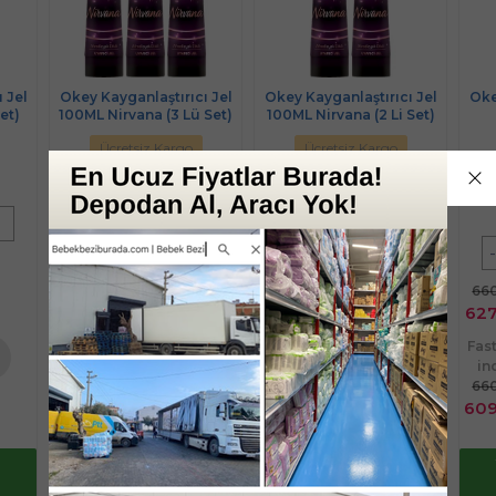
 Jel
Okey Kayganlaştırıcı Jel
Okey Kayganlaştırıcı Jel
Oke
Set)
100ML Nirvana (3 Lü Set)
100ML Nirvana (2 Li Set)
(Çi
Ücretsiz Kargo
Ücretsiz Kargo
%
5
İndirim
%
5
İndirim
Sınırlı Stok
Sınırlı Stok
-
+
-
+
-
ADET
ADET
660,90 TL
444,90 TL
660
627,86 TL
422,66 TL
627
Fast/Eft %3
Fast/Eft %3
Fas
indirimli
indirimli
in
660,90 TL
444,90 TL
660
te
Sepete
Sepete
609,02 TL
409,98 TL
609
e
Ekle
Ekle
Yaz Fırsatlarını
Yaz Fırsatlarını
kaçırma !
kaçırma !