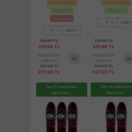
Ücretsiz Kargo
Ücretsiz Kargo
%
5
İndirim
%
5
İndirim
Sınırlı Stok
-
+
ADET
-
+
ADET
224,90 TL
224,90 TL
213,66 TL
213,66 TL
Fast/Eft %3
Fast/Eft %3
indirimli
indirimli
224,90 TL
224,90 TL
Sepete
Sepe
207,25 TL
207,25 TL
Ekle
Ekl
Yaz Fırsatlarını
Yaz Fırsatlarını
kaçırma !
kaçırma !