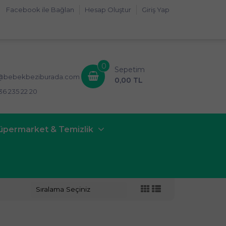
Facebook ile Bağlan
Hesap Oluştur
Giriş Yap
0
Sepetim
i@bebekbeziburada.com
0,00 TL
36 235 22 20
üpermarket & Temizlik