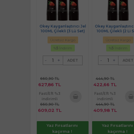
Okey Kayganlaştırıcı Jel
Okey Kayganlaştırıcı
100ML Çilekli (3 Lü Set)
100ML Çilekli (2 Li 
Ücretsiz Kargo
Ücretsiz Kargo
%
5
İndirim
%
5
İndirim
-
+
-
+
ADET
ADET
660,90 TL
444,90 TL
627,86 TL
422,66 TL
Fast/Eft %3
Fast/Eft %3
indirimli
indirimli
660,90 TL
444,90 TL
Sepete
Sepe
609,02 TL
409,98 TL
Ekle
Ekl
Yaz Fırsatlarını
Yaz Fırsatlarını
kaçırma !
kaçırma !