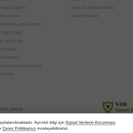
IK SÖZLEŞMESI
İSTEK VE ÖNERILERINIZ
POLITIKASI
SIPARIŞ TAKIBI
EN AYDINLATMA METNI
I ŞARTLARI
AT ŞARTLARI
OLITIKASI
ÖZLEŞMESI
POLITIKASI SÖZLEŞMESI
RÜNLER
rı saklıdır.
korunmaktadır.
dalanılmaktadır. Ayrıntılı bilgi için
Kişisel Verilerin Korunması
e
Çerez Politikamızı
inceleyebilirsiniz.