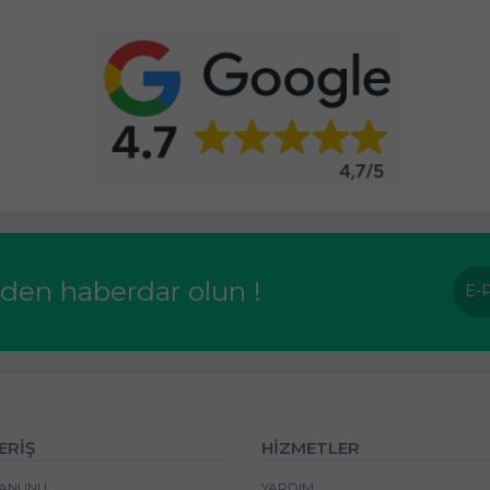
rden haberdar olun !
ERİŞ
HİZMETLER
 KANUNU
YARDIM