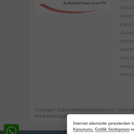
GIZLIL
ÇEREZ 
E-BÜLT
GARANT
TESLIM
İADE P
İADE S
SATIŞ 
YENI Ü
Copyright 2026 bebekbeziburada.com - Tüm hakla
Kredi kartı bilgileriniz 256bit SSL sertifikası ile 
İnternet sitemizde çerezlerden fay
Kanununu,
Gizlilik Sözleşmesi
v