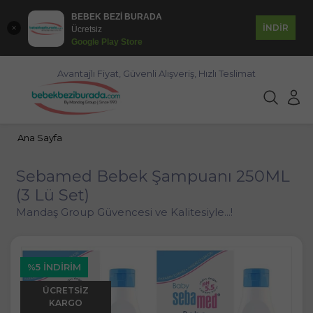
BEBEK BEZİ BURADA
İNDİR
Ücretsiz
Google Play Store
Avantajlı Fiyat, Güvenli Alışveriş, Hızlı Teslimat
Ana Sayfa
Sebamed Bebek Şampuanı 250ML
(3 Lü Set)
Mandaş Group Güvencesi ve Kalitesiyle...!
%5 İNDIRIM
ÜCRETSIZ
KARGO