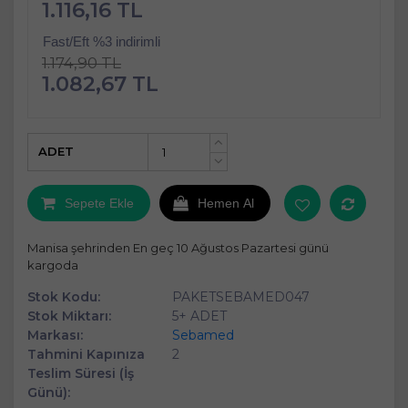
1.116,16 TL
Fast/Eft %3 indirimli
1.174,90 TL
1.082,67 TL
ADET
+
-
Sepete Ekle
Hemen Al
Manisa şehrinden En geç 10 Ağustos Pazartesi günü
kargoda
Stok Kodu:
PAKETSEBAMED047
Stok Miktarı:
5+ ADET
Markası:
Sebamed
Tahmini Kapınıza
2
Teslim Süresi (İş
Günü):