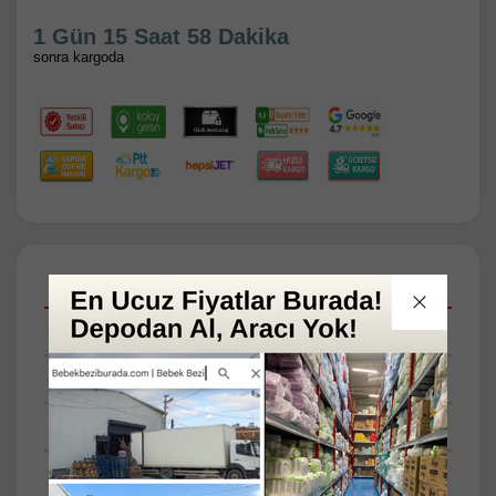
1 Gün 15 Saat 58 Dakika
sonra kargoda
Açıklamalar
Taksit Seçenekleri
Tüm Yorumlar
Tüm Sorular
Anket