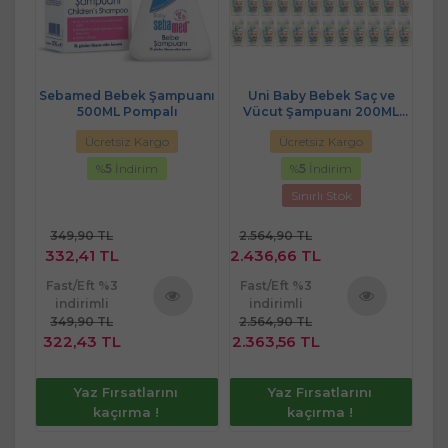
e
Sebamed Bebek Şampuanı
Uni Baby Bebek Saç ve
ML
500ML Pompalı
Vücut Şampuanı 200ML
Klasik (48 Li Set)
Şam
Ücretsiz Kargo
Ücretsiz Kargo
%
5
İndirim
%
5
İndirim
Sınırlı Stok
349,90 TL
2.564,90 TL
2
332,41 TL
2.436,66 TL
2
Fast/Eft %3
Fast/Eft %3
Fa
indirimli
indirimli
349,90 TL
2.564,90 TL
2
ü
Ürünü
Ürünü
322,43 TL
2.363,56 TL
2
e
İncele
İncele
Yaz Fırsatlarını
Yaz Fırsatlarını
kaçırma !
kaçırma !