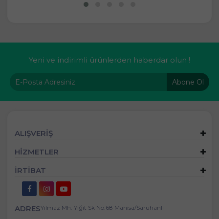
Yeni ve indirimli ürünlerden haberdar olun !
Abone Ol
ALIŞVERİŞ
HİZMETLER
İRTİBAT
ADRES
Yılmaz Mh. Yiğit Sk No:68 Manisa/Saruhanlı