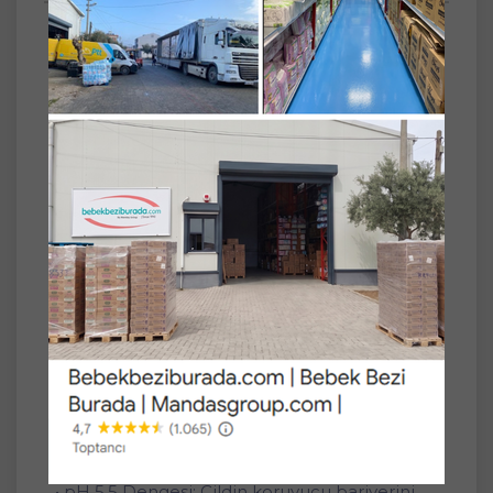
SET
3'lü
Sebamed Bebek Şampuanı 250ML (3 Lü Set)
Sebamed Bebek Şampuanı, hassas bebek
cildi ve saç derisi için özel olarak geliştirilmiş
sabun ve alkali içermeyen formüle sahiptir.
Göz yakmayan, dermatolojik olarak test
edilmiş yapısı ile bebeklerin narin saçlarını
nazikçe temizler. Günlük kullanıma uygundur
ve pH 5.5 değeriyle cildin doğal koruma
bariyerini destekler.
Ürün Özellikleri:
• Hassas Ciltler İçin: Yenidoğan ve bebek
cildine özel formül.
• Göz Yakmayan Yapı: Nazik temizlik sağlar,
güvenle kullanılabilir.
• pH 5.5 Dengesi: Cildin koruyucu bariyerini