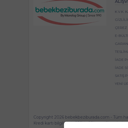
ALIŞV
K.V.K.
GIZLIL
ÇEREZ 
E-BÜLT
GARANT
TESLIM
İADE P
İADE S
SATIŞ 
YENI Ü
Copyright 2026 bebekbeziburada.com - Tüm hakla
Kredi kartı bilgileriniz 256bit SSL sertifikası ile 