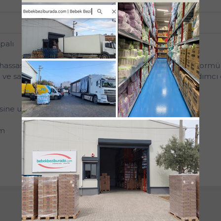
Tekli
alı
as saç ve saç derisi için nazik temizlik sunan özel formü
çı ve saç derisini yumuşak bir şekilde temizlemeye yardımcı 
isine uygun
ım