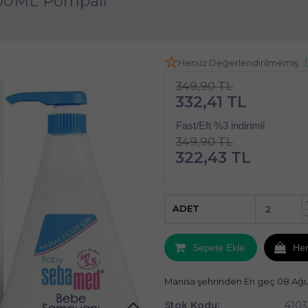
00ML Pompalı
Henüz Değerlendirilmemiş
349,90 TL
332,41 TL
Fast/Eft %3 indirimli
349,90 TL
322,43 TL
ADET
Sepete Ekle
He
Manisa şehrinden En geç 08 Ağ
Stok Kodu:
410