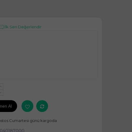
İlk Sen Değerlendir
+
-
men Al
ustos Cumartesi günü kargoda
3040187000