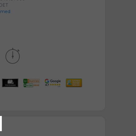
ADET
amed