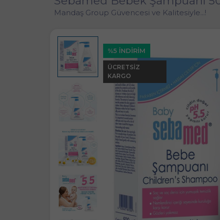
Sebamed Bebek Şampuanı 5
Mandaş Group Güvencesi ve Kalitesiyle...!
%5 İNDİRİM
ÜCRETSIZ
KARGO