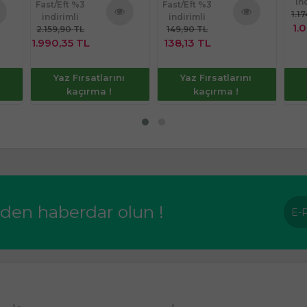
in
Fast/Eft %3
Fast/Eft %3
1.1
indirimli
indirimli
1.
2.159,90 TL
149,90 TL
nü
Ürünü
Ürünü
1.990,35 TL
138,13 TL
le
İncele
İncele
Yaz Fırsatlarını
Yaz Fırsatlarını
kaçırma !
kaçırma !
rden haberdar olun !