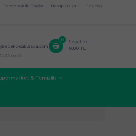
Facebook ile Bağlan
Hesap Oluştur
Giriş Yap
0
Sepetim
i@bebekbeziburada.com
0,00 TL
36 235 22 20
üpermarket & Temizlik