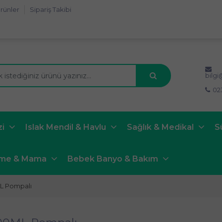
rünler
Sipariş Takibi
bilg
02
zi
Islak Mendil & Havlu
Sağlık & Medikal
S
nme & Mama
Bebek Banyo & Bakım
L Pompalı