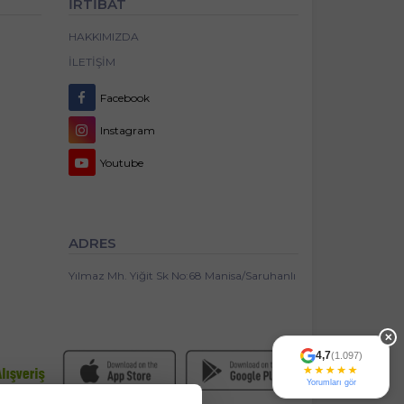
İRTİBAT
HAKKIMIZDA
İLETIŞIM
Facebook
Instagram
Youtube
ADRES
Yılmaz Mh. Yiğit Sk No:68 Manisa/Saruhanlı
✕
4,7
(1.097)
Yorumları gör