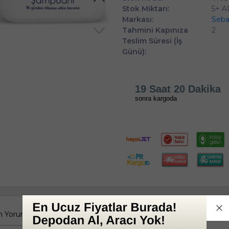
Stok Miktarı:
5+ 
Markası:
Seb
Tahmini Kapınıza
2
Teslim Süresi (İş
Günü):
19 Saat 20 Dakika
sonra kargoda
 Yorumlar
Tüm Sorular
Anket