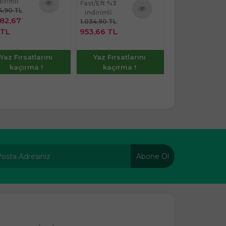
dirimli
Fast/Eft %3
Fast/Eft %3
74,90 TL
indirimli
indirimli
Ürünü
082,67
1.034,90 TL
349,90 TL
Ürünü
İncele
TL
953,66 TL
322,43 TL
İncele
Yaz Fırsatlarını
Yaz Fırsatlarını
Yaz Fırsatla
kaçırma !
kaçırma !
kaçırma 
Abone Ol