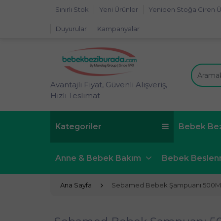
Sınırlı Stok
Yeni Ürünler
Yeniden Stoğa Giren Ü
Duyurular
Kampanyalar
Avantajlı Fiyat, Güvenli Alışveriş,
Hızlı Teslimat
Kategoriler
Bebek Be
Anne & Bebek Bakım
Bebek Besle
Ana Sayfa
Sebamed Bebek Şampuanı 500M