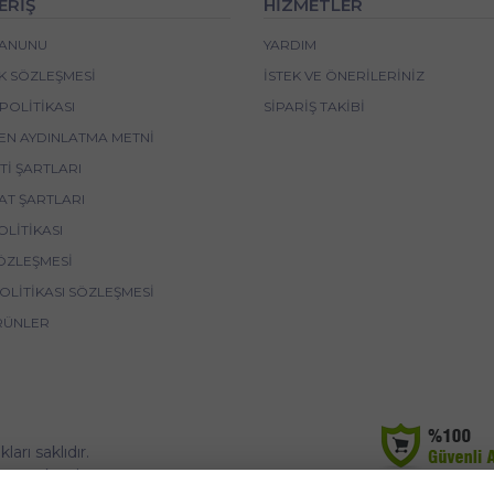
ERİŞ
HİZMETLER
 KANUNU
YARDIM
IK SÖZLEŞMESI
İSTEK VE ÖNERILERINIZ
POLITIKASI
SIPARIŞ TAKIBI
EN AYDINLATMA METNI
I ŞARTLARI
AT ŞARTLARI
OLITIKASI
ÖZLEŞMESI
POLITIKASI SÖZLEŞMESI
RÜNLER
rı saklıdır.
korunmaktadır.