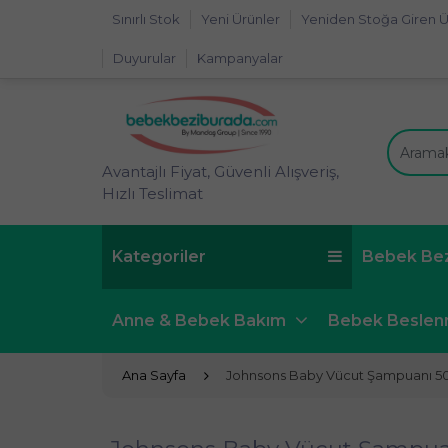
Sınırlı Stok
Yeni Ürünler
Yeniden Stoğa Giren Ü
Duyurular
Kampanyalar
Avantajlı Fiyat, Güvenli Alışveriş,
Hızlı Teslimat
Kategoriler
Bebek Be
Anne & Bebek Bakım
Bebek Besle
Ana Sayfa
Johnsons Baby Vücut Şampuanı 