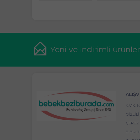
Yeni ve indirimli ürünle
ALIŞV
K.V.K.
GIZLIL
ÇEREZ 
E-BÜLT