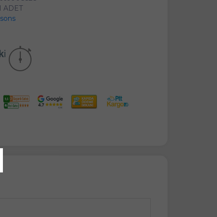
1 ADET
sons
kika