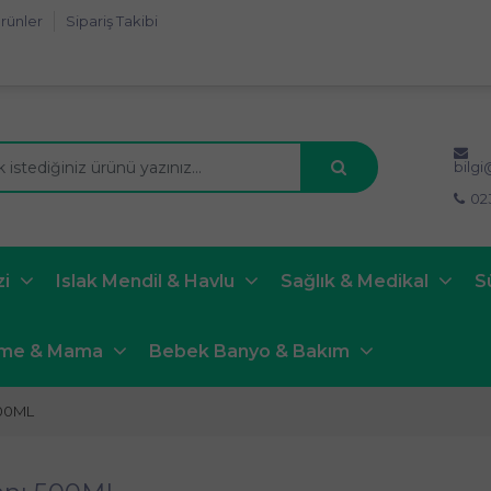
rünler
Sipariş Takibi
bilg
02
zi
Islak Mendil & Havlu
Sağlık & Medikal
S
nme & Mama
Bebek Banyo & Bakım
500ML