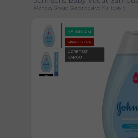
Johnsons Baby Vücut Şampu
Mandaş Group Güvencesi ve Kalitesiyle...!
%5 İNDİRİM
SINIRLI STOK
ÜCRETSIZ
KARGO