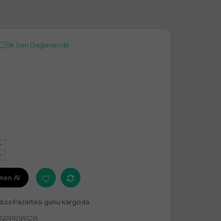
İlk Sen Değerlendir
+
-
men Al
stos Pazartesi günü kargoda
4669908528