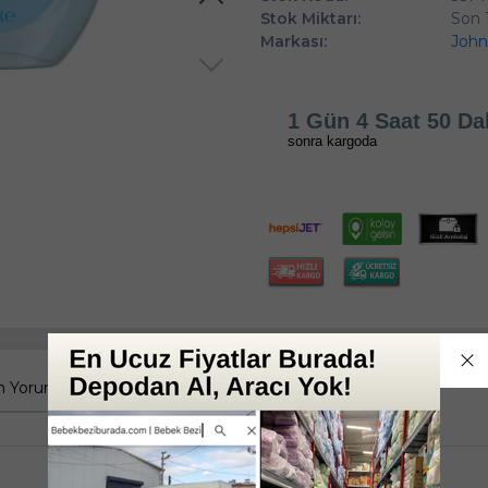
Stok Miktarı:
Son 
Markası:
John
1 Gün 4 Saat 50 Da
sonra kargoda
 Yorumlar
Tüm Sorular
Anket
Tekli