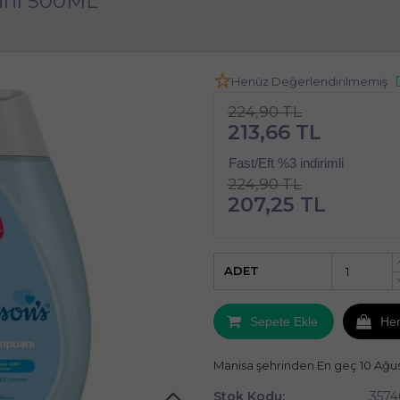
anı 500ML
Henüz Değerlendirilmemiş
224,90 TL
213,66 TL
Fast/Eft %3 indirimli
224,90 TL
207,25 TL
ADET
Sepete Ekle
He
Manisa şehrinden En geç 10 Ağu
Stok Kodu:
357