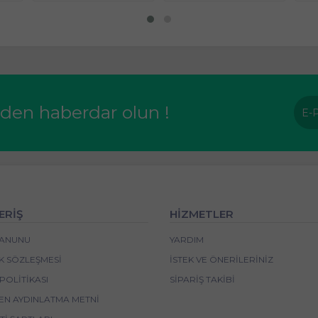
rden haberdar olun !
ERİŞ
HİZMETLER
 KANUNU
YARDIM
IK SÖZLEŞMESI
İSTEK VE ÖNERILERINIZ
POLITIKASI
SIPARIŞ TAKIBI
EN AYDINLATMA METNI