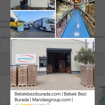
uyumludur.
edilmiştir.
umuşak olan Gerçek Göz Yakmayan® formülümüz onlara mutlu
r.