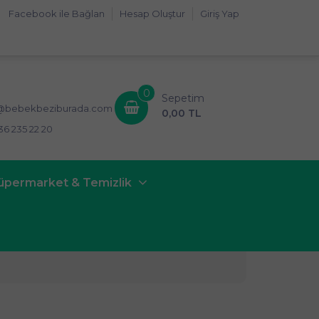
Facebook ile Bağlan
Hesap Oluştur
Giriş Yap
0
Sepetim
i@bebekbeziburada.com
0,00 TL
36 235 22 20
üpermarket & Temizlik