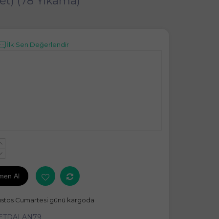
et) (78 Yıkama)
İlk Sen Değerlendir
+
-
men Al
ustos Cumartesi günü kargoda
ETDALAN79