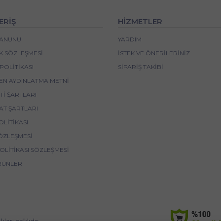
ERİŞ
HİZMETLER
 KANUNU
YARDIM
IK SÖZLEŞMESI
İSTEK VE ÖNERILERINIZ
POLITIKASI
SIPARIŞ TAKIBI
EN AYDINLATMA METNI
I ŞARTLARI
AT ŞARTLARI
OLITIKASI
ÖZLEŞMESI
POLITIKASI SÖZLEŞMESI
RÜNLER