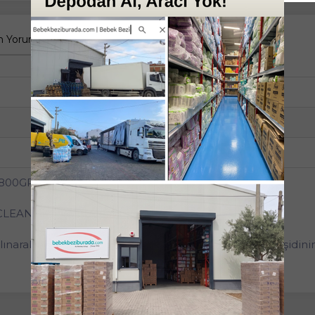
 Yorumlar
Tüm Sorular
Anket
3'lü
Beyaz ve Renkli Çamaşırlar
Toz Deterjan
00GR Bahar Çiçekleri (3 Lü Set) (78 Yıkama)
CLEAN formül!
narak tasarlanan, ‘Roxy Bio Clean Bahar Çiçekleri’ çeşidini