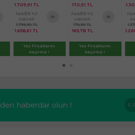
1.709,91 TL
170,91 TL
1.30
Fast/Eft %3
Fast/Eft %3
Fas
indirimli
indirimli
in
1.799,90 TL
179,90 TL
1.3
nü
Ürünü
Ürünü
1.658,61 TL
165,78 TL
1.26
le
İncele
İncele
Yaz Fırsatlarını
Yaz Fırsatlarını
kaçırma !
kaçırma !
rden haberdar olun !