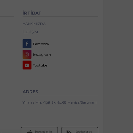
İRTİBAT
HAKKIMIZDA
İLETIŞIM
Facebook
Instagram
Youtube
ADRES
Yılmaz Mh. Yiğit Sk No:68 Manisa/Saruhanlı
✕
4,7
(1.097)