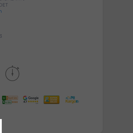
ADET
n
63