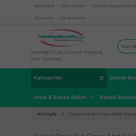
Sınırlı Stok
Yeni Ürünler
Yeniden Stoğa Giren Ü
Duyurular
Kampanyalar
Avantajlı Fiyat, Güvenli Alışveriş,
Hızlı Teslimat
Kategoriler
Bebek Be
Anne & Bebek Bakım
Bebek Besle
Ana Sayfa
Dalan Roxy Bio Clean Matik Sabun 