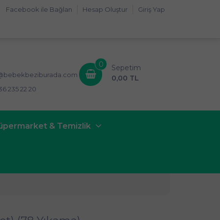
Facebook ile Bağlan
Hesap Oluştur
Giriş Yap
0
Sepetim
i@bebekbeziburada.com
0,00 TL
36 235 22 20
üpermarket & Temizlik