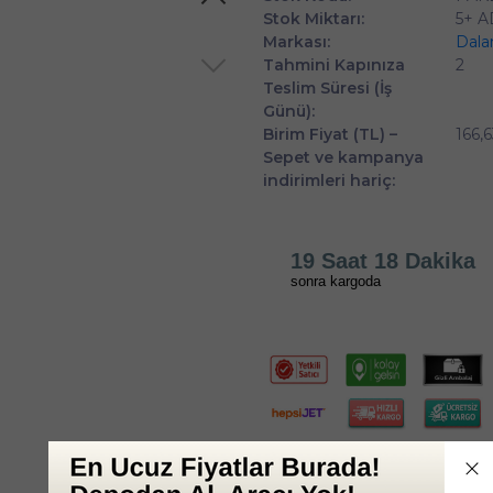
Stok Miktarı:
5+ 
Markası:
Dala
Tahmini Kapınıza
2
Teslim Süresi (İş
Günü):
Birim Fiyat (TL) –
166,
Sepet ve kampanya
indirimleri hariç:
19 Saat 18 Dakika
sonra kargoda