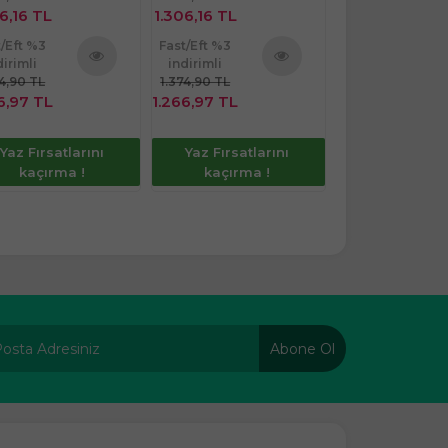
6,16 TL
1.306,16 TL
892,91 TL
t/Eft %3
Fast/Eft %3
Fast/Eft %3
dirimli
indirimli
indirimli
74,90 TL
1.374,90 TL
939,90 TL
Ürünü
Ürünü
6,97 TL
1.266,97 TL
866,12 TL
İncele
İncele
Yaz Fırsatlarını
Yaz Fırsatlarını
Yaz Fırsatla
kaçırma !
kaçırma !
kaçırma 
Abone Ol