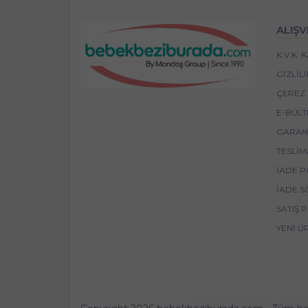
ALIŞV
K.V.K.
GIZLIL
ÇEREZ 
E-BÜLT
GARANT
TESLIM
İADE P
İADE S
SATIŞ 
YENI Ü