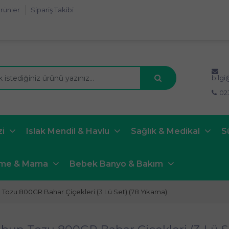
rünler
Sipariş Takibi
bilg
02
zi
Islak Mendil & Havlu
Sağlık & Medikal
S
nme & Mama
Bebek Banyo & Bakım
Tozu 800GR Bahar Çiçekleri (3 Lü Set) (78 Yıkama)