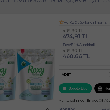
bun Tozu 800GR Bahar Çiçekleri (3 Lü S
Henüz Değerlendirilmemiş
499,90 TL
474,91 TL
Fast/Eft %3 indirimli
499,90 TL
460,66 TL
ADET
Sepete Ekle
He
Manisa şehrinden En geç 08 Ağ
Stok Kodu:
PAK