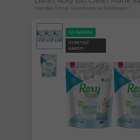
Dalan Roxy Bio Clean Matik Sa
Mandaş Group Güvencesi ve Kalitesiyle...!
%5 İNDİRİM
ÜCRETSIZ
KARGO