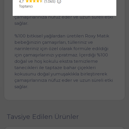
tanecikleri ile taptaze bahar çiçekleri
kokusunu doğal yumuşaklıkla birleştirerek
çamaşırlarınıza nüfuz eder ve uzun süreli etki
sağlar.
%100 bitkisel yağlardan üretilen Roxy Matik
bebeğinizin çamaşırları, tülleriniz ve
narinleriniz için özel olarak formüle edildiği
için çamaşırlarınızı yıpratmaz. İçerdiği %100
doğal ve hoş kokulu ekstra temizleme
tanecikleri ile taptaze bahar çiçekleri
kokusunu doğal yumuşaklıkla birleştirerek
çamaşırlarınıza nüfuz eder ve uzun süreli etki
sağlar.
Tavsiye Edilen Ürünler