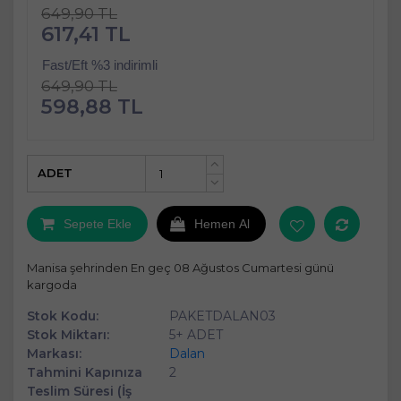
649,90 TL
617,41 TL
Fast/Eft %3 indirimli
649,90 TL
598,88 TL
ADET
+
-
Sepete Ekle
Hemen Al
Manisa şehrinden En geç 08 Ağustos Cumartesi günü
kargoda
Stok Kodu:
PAKETDALAN03
Stok Miktarı:
5+ ADET
Markası:
Dalan
Tahmini Kapınıza
2
Teslim Süresi (İş