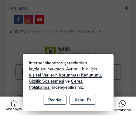
İRTİBAT
ADRES
Yılmaz Mh. Yiğit Sk No:68 Manisa/Saruhanlı
İnternet sitemizde çerezlerden
faydalanılmaktadır. Ayrıntılı bilgi için
Kişisel Verilerin Korunması Kanununu,
Gizlilik Sözleşmesi
ve
Çerez
Politikamızı
inceleyebilirsiniz.
Copyright 2026 bebekbeziburada.com - Tüm hakları saklıdır.
Reddet
Kabul Et
0
Kredi kartı bilgileriniz 256bit SSL sertifikası ile korunmaktadır.
Ana Sayfa
Kategoriler
Sepet
Favorilerim
Whatsapp
Bu site AKINSOFT E-Ticaret ile hazırlanmıştır.