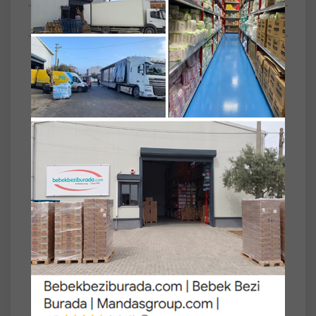
Anket
Set
4'lü
Özelliği
Beyaz ve Renkli
Çamaşırlar
Toz - Jel Sıvı
Toz Deterjan
Dalan Roxy Bio Clean Matik Sabun Tozu
800GR Lavanta Bahçesi (4 Lü Set) (104
Yıkama)
%100 bitkisel yağlardan üretilen Roxy Matik
bebeğinizin çamaşırları, tülleriniz ve
narinleriniz için özel olarak formüle edildiği
için çamaşırlarınızı yıpratmaz. İçerdiği %100
doğal ve hoş kokulu ekstra temizleme