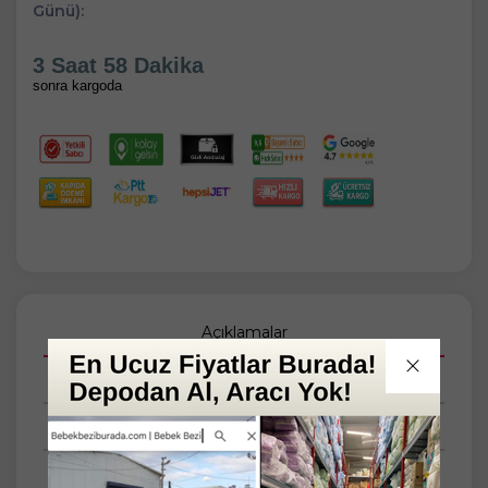
Günü):
3 Saat 58 Dakika
sonra kargoda
Açıklamalar
Taksit Seçenekleri
Tüm Yorumlar
Tüm Sorular