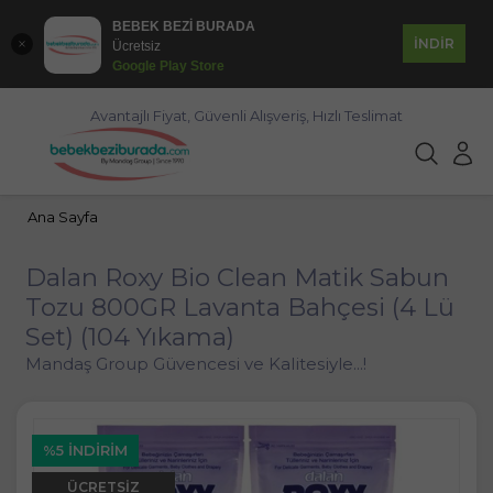
BEBEK BEZİ BURADA
İNDİR
Ücretsiz
Google Play Store
Avantajlı Fiyat, Güvenli Alışveriş, Hızlı Teslimat
Ana Sayfa
Dalan Roxy Bio Clean Matik Sabun
Tozu 800GR Lavanta Bahçesi (4 Lü
Set) (104 Yıkama)
Mandaş Group Güvencesi ve Kalitesiyle...!
%5 İNDIRIM
ÜCRETSIZ