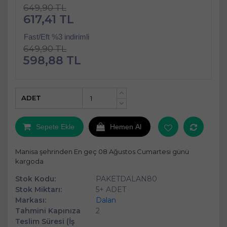
649,90 TL
617,41 TL
Fast/Eft %3 indirimli
649,90 TL
598,88 TL
ADET
+
-
Sepete Ekle
Hemen Al
Manisa şehrinden En geç 08 Ağustos Cumartesi günü
kargoda
Stok Kodu:
PAKETDALAN80
Stok Miktarı:
5+ ADET
Markası:
Dalan
Tahmini Kapınıza
2
Teslim Süresi (İş