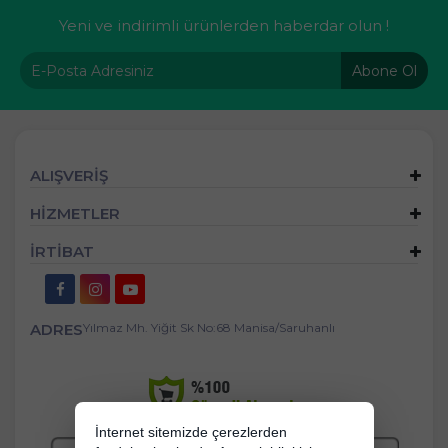
Yeni ve indirimli ürünlerden haberdar olun !
Abone Ol
ALIŞVERİŞ
HİZMETLER
İRTİBAT
ADRES
Yılmaz Mh. Yiğit Sk No:68 Manisa/Saruhanlı
İnternet sitemizde çerezlerden