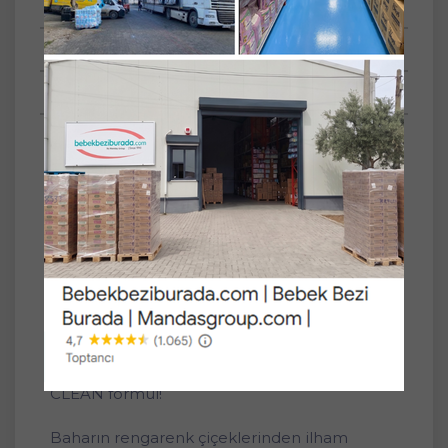
Tüm Yorumlar
Tüm Sorular
Anket
Set
4'lü
Özelliği
Beyaz ve Renkli
Çamaşırlar
Toz - Jel Sıvı
Toz Deterjan
Dalan Roxy Bio Clean Matik Sabun Tozu
800GR Bahar Çiçekleri (4 Lü Set) (104 Yıkama)
Doğada Çözünebilen Doğaya Dost BIO
CLEAN formül!
Baharın rengarenk çiçeklerinden ilham