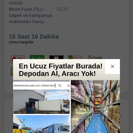
Günü):
Birim Fiyat (TL) –
162,47
Sepet ve kampanya
indirimleri hariç:
15 Saat 16 Dakika
sonra kargoda
Açıklamalar
Taksit Seçenekleri