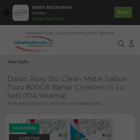
BEBEK BEZİ BURADA
İNDİR
Ücretsiz
Google Play Store
Avantajlı Fiyat, Güvenli Alışveriş, Hızlı Teslimat
Ana Sayfa
Dalan Roxy Bio Clean Matik Sabun
Tozu 800GR Bahar Çiçekleri (4 Lü
Set) (104 Yıkama)
Mandaş Group Güvencesi ve Kalitesiyle...!
%5 İNDIRIM
ÜCRETSIZ