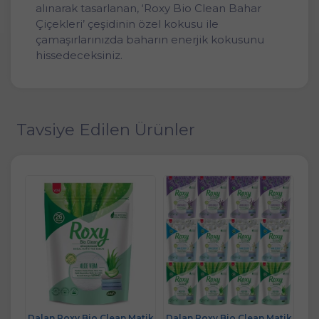
alınarak tasarlanan, ‘Roxy Bio Clean Bahar
Çiçekleri’ çeşidinin özel kokusu ile
çamaşırlarınızda baharın enerjik kokusunu
hissedeceksiniz.
Tavsiye Edilen Ürünler
atik
Dalan Roxy Bio Clean Matik
Dalan Roxy Bio Clean Matik
Dal