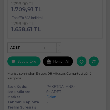
1.799,90 TL
1.709,91 TL
Fast/Eft %3 indirimli
1.799,90 TL
1.658,61 TL
ADET
+
-
Sepete Ekle
Hemen Al
Manisa şehrinden En geç 08 Ağustos Cumartesi günü
kargoda
Stok Kodu:
PAKETDALAN84
Stok Miktarı:
5+ ADET
Markası:
Dalan
Tahmini Kapınıza
2
Teslim Süresi (İş