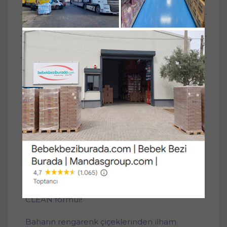
Tüm Yorumlar
Tüm Sorular
Anket
Set
12'li
Özelliği
Beyaz ve Renkli
Çamaşırlar
Toz - Jel Sıvı
Toz Deterjan
Dalan Roxy Bio Clean Matik Sabun Tozu
800GR Bahar Çiçekleri (12 Li Set) (312 Yıkama)
Doğada Çözünebilen Doğaya Dost BIO
CLEAN formül!
Baharın rengarenk çiçeklerinden ilham