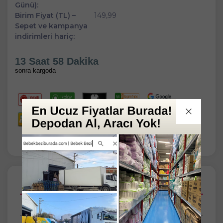
Günü):
Birim Fiyat (TL) –
149,99
Sepet ve kampanya
indirimleri hariç:
13 Saat 58 Dakika
sonra kargoda
Açıklamalar
Taksit Seçenekleri