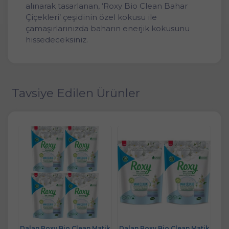
alınarak tasarlanan, ‘Roxy Bio Clean Bahar
Çiçekleri’ çeşidinin özel kokusu ile
çamaşırlarınızda baharın enerjik kokusunu
hissedeceksiniz.
Tavsiye Edilen Ürünler
atik
Dalan Roxy Bio Clean Matik
Dalan Roxy Bio Clean Matik
Dal