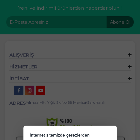
Yeni ve indirimli ürünlerden haberdar olun !
Abone Ol
ALIŞVERİŞ
HİZMETLER
İRTİBAT
ADRES
Yılmaz Mh. Yiğit Sk No:68 Manisa/Saruhanlı
İnternet sitemizde çerezlerden