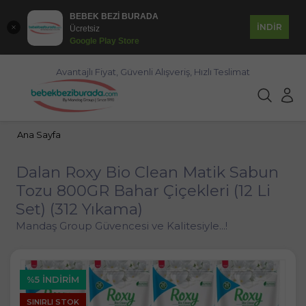
BEBEK BEZİ BURADA
İNDİR
Ücretsiz
Google Play Store
Avantajlı Fiyat, Güvenli Alışveriş, Hızlı Teslimat
Ana Sayfa
Dalan Roxy Bio Clean Matik Sabun
Tozu 800GR Bahar Çiçekleri (12 Li
Set) (312 Yıkama)
Mandaş Group Güvencesi ve Kalitesiyle...!
%5 İNDIRIM
SINIRLI STOK