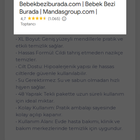
geliştirilmiş hipoalerjenik formülüyle evde,
hastanede ve bakım merkezlerinde güvenle
kullanılabilir.
Ürün Özellikleri:
• XL Boyut: Geniş yüzeyli mendillerle pratik ve
etkili temizlik sağlar.
• Hassas Formül: Cildi tahriş etmeden nazikçe
temizler.
• Cilt Dostu: Hipoalerjenik yapısı ile hassas
ciltlerde güvenle kullanılabilir.
• Su Gerektirmez: Su ve sabun olmadan hızlı
hijyen sağlar.
• 48 Yaprak: Tekli pakette uzun süreli kullanım
için ideal miktar.
• Kolay Kullanım: Pratik ambalajı sayesinde
kolay açılıp kapanır.
• Kullanım Alanı: Evde hasta bakımı, klinik ve
bakım merkezlerinde temizlik için uygundur.