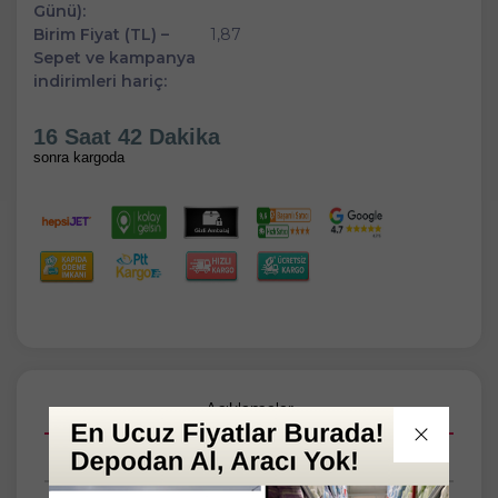
Günü):
Birim Fiyat (TL) –
1,87
Sepet ve kampanya
indirimleri hariç:
16 Saat 42 Dakika
sonra kargoda
Açıklamalar
Taksit Seçenekleri