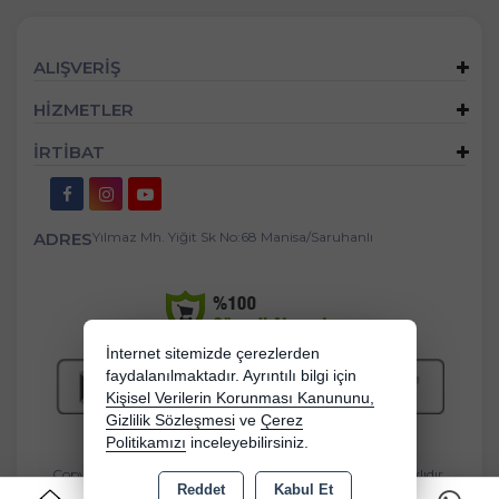
ALIŞVERİŞ
HİZMETLER
İRTİBAT
ADRES
Yılmaz Mh. Yiğit Sk No:68 Manisa/Saruhanlı
İnternet sitemizde çerezlerden
faydalanılmaktadır. Ayrıntılı bilgi için
Kişisel Verilerin Korunması Kanununu,
Gizlilik Sözleşmesi
ve
Çerez
Politikamızı
inceleyebilirsiniz.
Copyright 2026 bebekbeziburada.com - Tüm hakları saklıdır.
Reddet
Kabul Et
0
Kredi kartı bilgileriniz 256bit SSL sertifikası ile korunmaktadır.