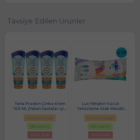
Tavsiye Edilen Ürünler
t
Tena Proskin Çinko Krem
Lux Yetişkin Vücut
il
100 ML (Yatan hastalar için
Temizleme Islak Mendil
T
Set)
Koruyucu - Onarıcı) (4 Lü
Havlu 50 Yaprak XL (18 Li
Ha
Ücretsiz Kargo
Ücretsiz Kargo
Set)
Set)
%
5
İndirim
%
5
İndirim
Sınırlı Stok
Sınırlı Stok