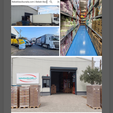
Tüm Yorumlar
Tüm Sorular
Anket
Paket İçeriği/Set
4'lü
Yaprak Adeti
48
Akıllı Kapak
Plastik Kapaklı
Prosafe Hasta Vücut Temizleme Islak Mendil
Havlu 48 Yaprak XL (4 Lü Set) Plastik Kapak
Prosafe Hasta Vücut Temizleme Islak Mendil,
su ve sabun gerektirmeden hijyenik temizlik
sağlar. XL boyutlu yumuşak mendilleri
sayesinde cildi nazikçe temizlerken ferahlık
hissi sunar. Hassas ciltler için özel olarak