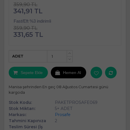
359,90 TL
341,91 TL
Fast/Eft %3 indirimli
359,90 TL
331,65 TL
ADET
+
-
Sepete Ekle
Hemen Al
Manisa şehrinden En geç 08 Ağustos Cumartesi günü
kargoda
Stok Kodu:
PAKETPROSAFE069
Stok Miktarı:
5+ ADET
Markası:
Prosafe
Tahmini Kapınıza
2
Teslim Süresi (İş