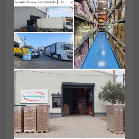
Tüm Yorumlar
Tüm Sorular
Anket
Paket İçeriği/Set
24'lü
Yaprak Adeti
48
Akıllı Kapak
Plastik Kapaklı
Prosafe Hasta Vücut Temizleme Islak Mendil
Havlu 48 Yaprak XL (24 Lü Set) Plastik Kapak
Prosafe Hasta Vücut Temizleme Islak Mendil,
su ve sabun gerektirmeden hijyenik temizlik
sağlar. XL boyutlu yumuşak mendilleri
sayesinde cildi nazikçe temizlerken ferahlık
hissi sunar. Hassas ciltler için özel olarak