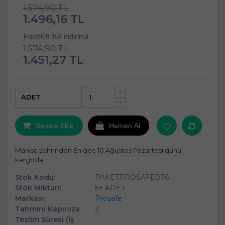
1.574,90 TL
1.496,16 TL
Fast/Eft %3 indirimli
1.574,90 TL
1.451,27 TL
ADET
+
-
Sepete Ekle
Hemen Al
Manisa şehrinden En geç 10 Ağustos Pazartesi günü
kargoda
Stok Kodu:
PAKETPROSAFE076
Stok Miktarı:
5+ ADET
Markası:
Prosafe
Tahmini Kapınıza
2
Teslim Süresi (İş