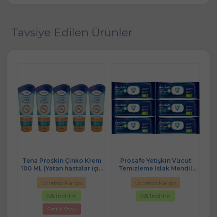
Tavsiye Edilen Ürünler
Tena Proskin Çinko Krem
Prosafe Yetişkin Vücut
il
100 ML (Yatan hastalar için
Temizleme Islak Mendil
T
 Lü
Koruyucu - Onarıcı) (5 Li
Havlu 48 Yaprak XL (6 Lı Set)
H
Ücretsiz Kargo
Ücretsiz Kargo
Set)
Plastik Kapak
%
5
İndirim
%
5
İndirim
Sınırlı Stok