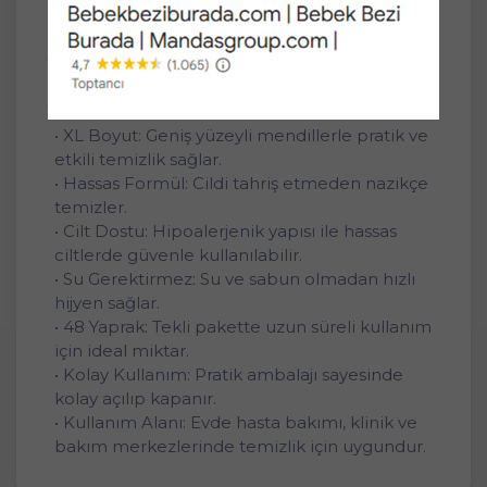
geliştirilmiş hipoalerjenik formülüyle evde,
hastanede ve bakım merkezlerinde güvenle
kullanılabilir.
Ürün Özellikleri:
• XL Boyut: Geniş yüzeyli mendillerle pratik ve
etkili temizlik sağlar.
• Hassas Formül: Cildi tahriş etmeden nazikçe
temizler.
• Cilt Dostu: Hipoalerjenik yapısı ile hassas
ciltlerde güvenle kullanılabilir.
• Su Gerektirmez: Su ve sabun olmadan hızlı
hijyen sağlar.
• 48 Yaprak: Tekli pakette uzun süreli kullanım
için ideal miktar.
• Kolay Kullanım: Pratik ambalajı sayesinde
kolay açılıp kapanır.
• Kullanım Alanı: Evde hasta bakımı, klinik ve
bakım merkezlerinde temizlik için uygundur.