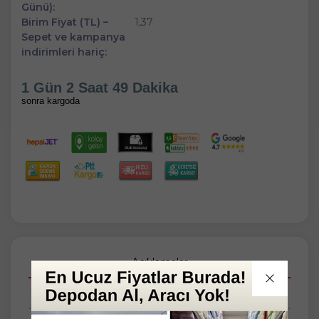
Günü):
Birim Fiyat (TL) –
1,37
Sepet ve kampanya
indirimleri hariç:
1 Gün 2 Saat 49 Dakika
sonra kargoda
Açıklamalar
Taksit Seçenekleri