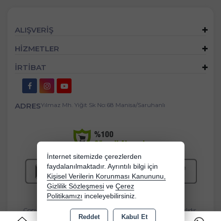
ALIŞVERİŞ
HİZMETLER
İRTİBAT
ADRES
Yılmaz Mh. Yiğit Sk No:68 Manisa/Saruhanlı
İnternet sitemizde çerezlerden
faydalanılmaktadır. Ayrıntılı bilgi için
Kişisel Verilerin Korunması Kanununu,
Gizlilik Sözleşmesi
ve
Çerez
Politikamızı
inceleyebilirsiniz.
Copyright 2026 bebekbeziburada.com - Tüm hakları saklıdır.
Reddet
Kabul Et
0
Kredi kartı bilgileriniz 256bit SSL sertifikası ile korunmaktadır.