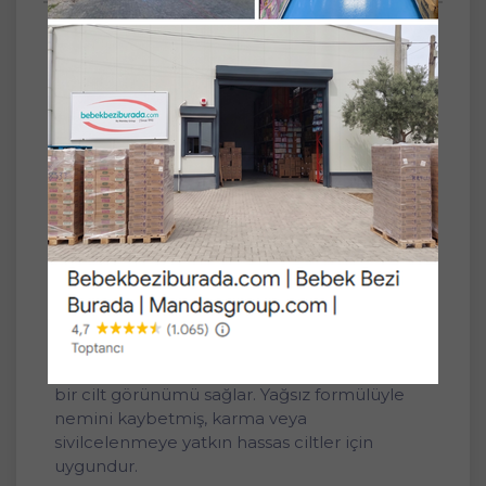
Neutrogena Soothing Clear Yüz Temizleme
Köpüğü 150ML
Zerdeçallı özel formül
Mineral yağ,silikon ve sülfat içermez
Sivilcelenmeye yatkın ciltler için uygundur
Dermatolojik olarak test edilmiştir
Neutrogena® Soothing Clear Yüz Temizleme
Köpüğü Faydaları Zerdeçal asırlardır zengin
antioksidan içeriği ve yatıştırıcı özelliği ile
bilinir. Neutrogena® Soothing Clear Yüz
Temizleme Köpüğü gözenekleri tıkayan kiri,
yağı ve makyajı etkili bir şekilde çıkarır. Cildi
soymadan temizlerken yumuşacık ve sağlıklı
bir cilt görünümü sağlar. Yağsız formülüyle
nemini kaybetmiş, karma veya
sivilcelenmeye yatkın hassas ciltler için
uygundur.