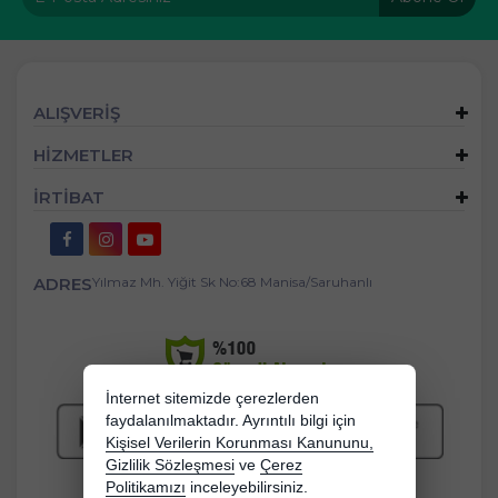
ALIŞVERİŞ
HİZMETLER
İRTİBAT
ADRES
Yılmaz Mh. Yiğit Sk No:68 Manisa/Saruhanlı
İnternet sitemizde çerezlerden
faydalanılmaktadır. Ayrıntılı bilgi için
Kişisel Verilerin Korunması Kanununu,
Gizlilik Sözleşmesi
ve
Çerez
Politikamızı
inceleyebilirsiniz.