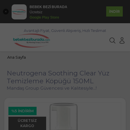
BEBEK BEZİ BURADA
İNDİR
Ücretsiz
Google Play Store
Avantajlı Fiyat, Güvenli Alışveriş, Hızlı Teslimat
Ana Sayfa
Neutrogena Soothing Clear Yüz
Temizleme Köpüğü 150ML
Mandaş Group Güvencesi ve Kalitesiyle...!
%5 İNDIRIM
ÜCRETSIZ
KARGO