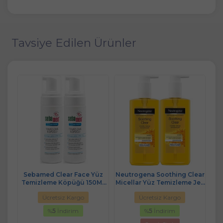
Tavsiye Edilen Ürünler
Sebamed Clear Face Yüz
Neutrogena Soothing Clear
S
5ML
Temizleme Köpüğü 150ML
Micellar Yüz Temizleme Jeli
Te
(2 Li Set)
200ML (2 Li Set)
Ücretsiz Kargo
Ücretsiz Kargo
%
5
İndirim
%
5
İndirim