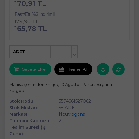
170,91 TL
Fast/Eft %3 indirimli
179,90 TL
165,78 TL
ADET
+
-
Sepete Ekle
Hemen Al
Manisa şehrinden En geç 10 Ağustos Pazartesi günü
kargoda
Stok Kodu:
3574661527062
Stok Miktarı:
5+ ADET
Markası:
Neutrogena
Tahmini Kapınıza
2
Teslim Süresi (İş
Günü):