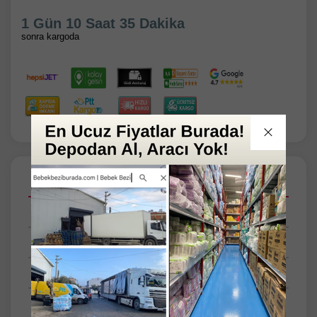
1 Gün 10 Saat 35 Dakika
sonra kargoda
Açıklamalar
Taksit Seçenekleri
Tüm Yorumlar
Tüm Sorular
Anket