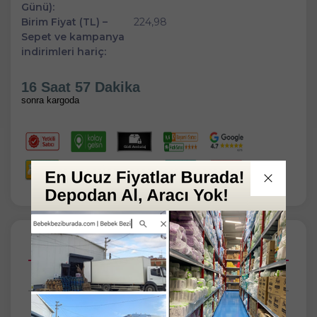
Günü):
Birim Fiyat (TL) –
224,98
Sepet ve kampanya
indirimleri hariç:
16 Saat 57 Dakika
sonra kargoda
Açıklamalar
Taksit Seçenekleri
Tüm Yorumlar