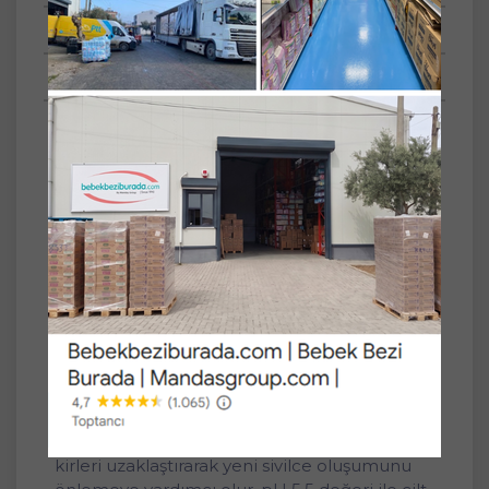
Tüm Sorular
Anket
SET
6'lı
Sebamed Clear Face Kompakt Yüz
Temizleme Barı Sabun Sivilceye Yatkın Cilt
100GR (6 Lı Set)
Sebamed Clear Face Kompakt Temizleme
Barı, sivilceye yatkın ve problemli ciltler için
özel olarak formüle edilmiştir. Sabun içermez;
cildi kurutmadan nazikçe temizler ve
gözenekleri derinlemesine arındırır.
Antibakteriyel etkisiyle ciltteki fazla yağı ve
kirleri uzaklaştırarak yeni sivilce oluşumunu