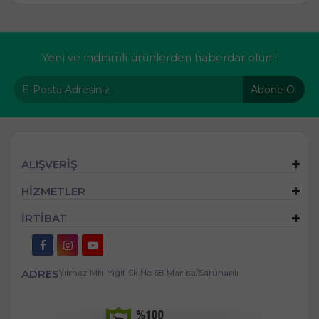
Yeni ve indirimli ürünlerden haberdar olun !
Abone Ol
ALIŞVERİŞ
HİZMETLER
İRTİBAT
ADRES
Yılmaz Mh. Yiğit Sk No:68 Manisa/Saruhanlı