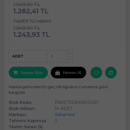
1.349,90 TL
1.282,41 TL
Fast/Eft %3 indirimli
1.349,90 TL
1.243,93 TL
ADET
+
-
Sepete Ekle
Hemen Al
Manisa şehrinden En geç 08 Ağustos Cumartesi günü
kargoda
Stok Kodu:
PAKETSEBAMED067
Stok Miktarı:
5+ ADET
Markası:
Sebamed
Tahmini Kapınıza
2
Teslim Süresi (İş