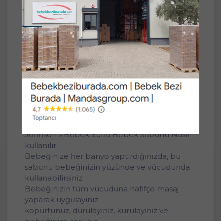
Johnson’s Sütlü Sabun, bebeğinizin narin
cildini nazikçe temizler ve cildinin yumuşak,
pürüzsüz ve sağlıklı kalmasına yardımcı olur.
Çocukların ve yetişkinlerin kullanımı için
uygundur.
Sadece bebeğinizin cildine uygun, yüksek
kalitedeki bileşenleri seçiyoruz. Bu yüzden
Bebeğiniz İçin En İyisi standartlarımıza
uymayan 400'den fazla bileşeni
kullanmıyoruz.
Johnson's Bebek Sütlü Bebek Sabunu Nasıl
kullanılır
Bebeğinize her banyo yaptırdığınızda, bu
sabunu bebeğinizin yüzünde ve vücudunda
kullanabilirsiniz.
Bebeğinizin tüm vücuduna hafifçe masaj
yaparak uygulayınız
köpürtünüz, durulayınız, kurulayınız ve