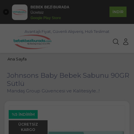
BEBEK BEZİ BURADA
İNDİR
Ücretsiz
Google Play Store
Avantajlı Fiyat, Güvenli Alışveriş, Hızlı Teslimat
Ana Sayfa
Johnsons Baby Bebek Sabunu 90GR
Sütlü
Mandaş Group Güvencesi ve Kalitesiyle...!
%5 İNDIRIM
ÜCRETSIZ
KARGO