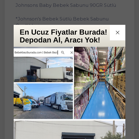
Johnsons Baby Bebek Sabunu 90GR Sütlü
*Johnson's Bebek Sütlü Bebek Sabunu
Özellikleri
Dermatolog tarafından test edilmiştir.
Alkol ve SLS/SLES içermez.
Yumuşaklığı Klinik Olarak Kanıtlanmış
formülümüz, bebeklerin narin cildi için özel
olarak tasarlanmıştır.
Süt proteinleri ile zenginleştirilmiştir.
Bebeğinizin hassas cildini kurutmadan
nazikçe temizler.
Bebeğinizin hassas cildi için idealdir.
Johnson's Bebek Sütlü Bebek Sabunu
Faydaları
Bebeklerin cildinin en hassas olduğu dönem
yeni doğdukları dönemdir. Bu nedenle, 125
yıldır formüllerimizi mükemmelleştirmek için
çalışıyoruz. Süt proteinleri ile zenginleştirilmiş