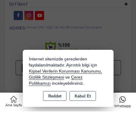
İRTİBAT
ADRES
Yılmaz Mh. Yiğit Sk No:68 Manisa/Saruhanlı
İnternet sitemizde çerezlerden
faydalanılmaktadır. Ayrıntılı bilgi için
Kişisel Verilerin Korunması Kanununu,
Gizlilik Sözleşmesi
ve
Çerez
Politikamızı
inceleyebilirsiniz.
Copyright 2026 bebekbeziburada.com - Tüm hakları saklıdır.
Reddet
Kabul Et
Kredi kartı bilgileriniz 256bit SSL sertifikası ile korunmaktadır.
0
Ana Sayfa
Kategoriler
Sepet
Favorilerim
Whatsapp
Bu site AKINSOFT E-Ticaret ile hazırlanmıştır.