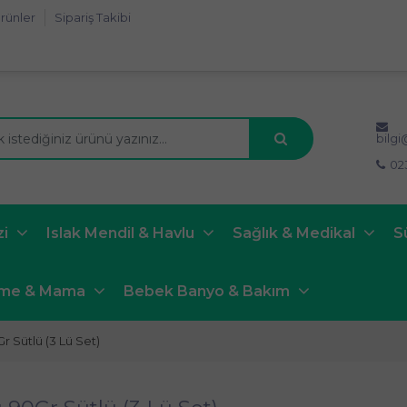
rünler
Sipariş Takibi
bilg
02
zi
Islak Mendil & Havlu
Sağlık & Medikal
S
nme & Mama
Bebek Banyo & Bakım
Sütlü (3 Lü Set)