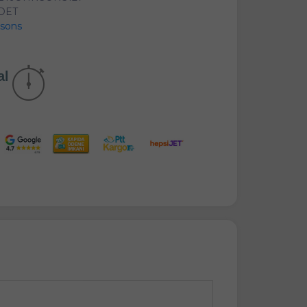
ADET
sons
akika