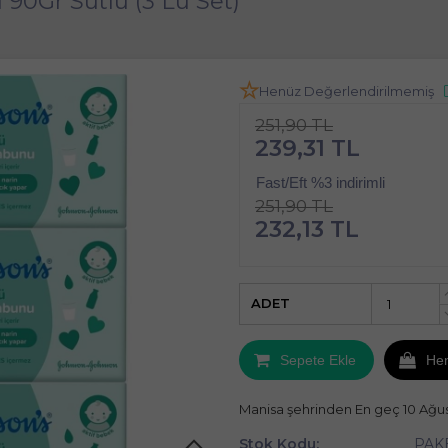
0Gr Sütlü (3 Lü Set)
Henüz Değerlendirilmemiş
251,90 TL
239,31 TL
Fast/Eft %3 indirimli
251,90 TL
232,13 TL
ADET
Sepete Ekle
He
Manisa şehrinden En geç 10 Ağu
Stok Kodu:
PAK