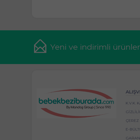
Yeni ve indirimli ürünle
ALIŞV
K.V.K.
GIZLIL
ÇEREZ 
E-BÜLT
GARANT