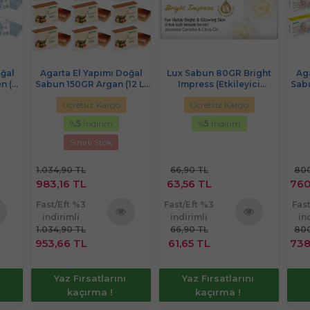
oğal
Agarta El Yapımı Doğal
Lux Sabun 80GR Bright
Aga
n (9
Sabun 150GR Argan (12 Li
Impress (Etkileyici
Sab
Set)
Parlaklık)
Ücretsiz Kargo
Ücretsiz Kargo
%
5
İndirim
%
5
İndirim
Sınırlı Stok
1.034,90 TL
66,90 TL
800
983,16 TL
63,56 TL
760
Fast/Eft %3
Fast/Eft %3
Fas
indirimli
indirimli
in
1.034,90 TL
66,90 TL
800
nü
Ürünü
Ürünü
953,66 TL
61,65 TL
738
le
İncele
İncele
Yaz Fırsatlarını
Yaz Fırsatlarını
kaçırma !
kaçırma !