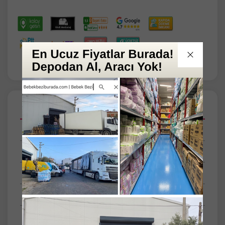
Açıklamalar
Taksit Seçenekleri
Tüm Yorumlar
Tüm Sorular
Anket