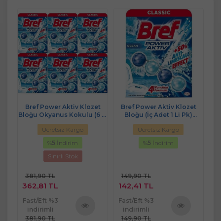
et
Bref Power Aktiv Klozet
Bref Power Aktiv Klozet
B
 (9
Bloğu Okyanus Kokulu (6 Lı
Bloğu (İç Adet 1 Li Pk)
Bl
Set) (6PK*1)
Okyanus Kokulu
Ücretsiz Kargo
Ücretsiz Kargo
%
5
İndirim
%
5
İndirim
Sınırlı Stok
381,90 TL
149,90 TL
2
362,81 TL
142,41 TL
1
Fast/Eft %3
Fast/Eft %3
Fa
indirimli
indirimli
381,90 TL
149,90 TL
2
ü
Ürünü
Ürünü