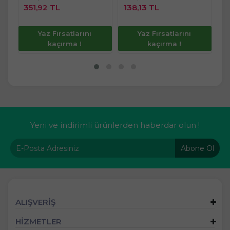
351,92 TL
138,13 TL
1
e
İncele
İncele
Yaz Fırsatlarını
Yaz Fırsatlarını
kaçırma !
kaçırma !
Yeni ve indirimli ürünlerden haberdar olun !
Abone Ol
ALIŞVERİŞ
HİZMETLER