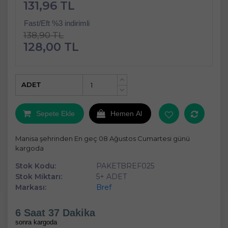
131,96 TL
Fast/Eft %3 indirimli
138,90 TL
128,00 TL
ADET
+
-
Sepete Ekle
Hemen Al
Manisa şehrinden En geç 08 Ağustos Cumartesi günü
kargoda
Stok Kodu:
PAKETBREF025
Stok Miktarı:
5+ ADET
Markası:
Bref
6 Saat 37 Dakika
sonra kargoda