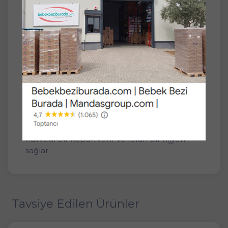
SET
2'li
Bref Power Aktiv Klozet Bloğu Okyanus
Kokulu (2 Li Set) (2PK*1)
- Bref Power Aktiv Okyanus, tuvaletteki
istenmeyen kokuları etkili bir şekilde yok
etmeye yardımcı olur ve okyanus özlerinden
gelen ferah bir koku yayar.
- Geliştirilmiş formülü ile klozette oluşan
kireci önlemeye yardım etmesinin yanında
kuvvetli bir köpük verir ve ferah bir hijyen
sağlar.
Tavsiye Edilen Ürünler