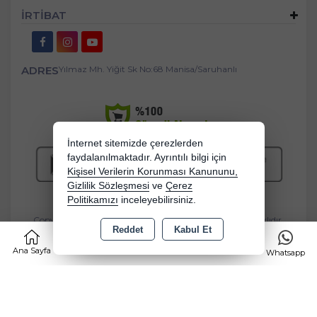
İRTİBAT
ADRES
Yılmaz Mh. Yiğit Sk No:68 Manisa/Saruhanlı
İnternet sitemizde çerezlerden
faydalanılmaktadır. Ayrıntılı bilgi için
Kişisel Verilerin Korunması Kanununu,
Gizlilik Sözleşmesi
ve
Çerez
Politikamızı
inceleyebilirsiniz.
Copyright 2026 bebekbeziburada.com - Tüm hakları saklıdır.
Reddet
Kabul Et
0
Kredi kartı bilgileriniz 256bit SSL sertifikası ile korunmaktadır.
Ana Sayfa
Kategoriler
Sepet
Favorilerim
Whatsapp
Bu site AKINSOFT E-Ticaret ile hazırlanmıştır.