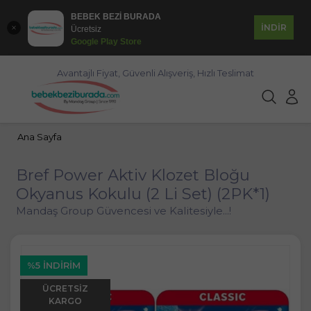
BEBEK BEZİ BURADA
İNDİR
Ücretsiz
Google Play Store
Avantajlı Fiyat, Güvenli Alışveriş, Hızlı Teslimat
Ana Sayfa
Bref Power Aktiv Klozet Bloğu
Okyanus Kokulu (2 Li Set) (2PK*1)
Mandaş Group Güvencesi ve Kalitesiyle...!
%5 İNDIRIM
ÜCRETSIZ
KARGO