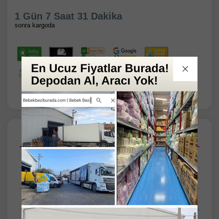
1 Gün 7 Saat 31 Dakika
sonra kargoda
Açıklamalar
Taksit Seçenekleri
Tüm Yorumlar
Tüm Sorular