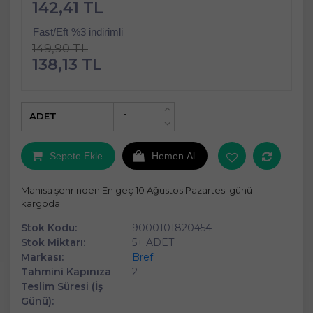
142,41 TL
Fast/Eft %3 indirimli
149,90 TL
138,13 TL
ADET
+
-
Sepete Ekle
Hemen Al
Manisa şehrinden En geç 10 Ağustos Pazartesi günü
kargoda
Stok Kodu:
9000101820454
Stok Miktarı:
5+ ADET
Markası:
Bref
Tahmini Kapınıza
2
Teslim Süresi (İş
Günü):