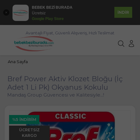
BEBEK BEZİ BURADA
İNDİR
Ücretsiz
Google Play Store
Avantajlı Fiyat, Güvenli Alışveriş, Hızlı Teslimat
Ana Sayfa
Bref Power Aktiv Klozet Bloğu (İç
Adet 1 Li Pk) Okyanus Kokulu
Mandaş Group Güvencesi ve Kalitesiyle...!
%5 İNDIRIM
ÜCRETSIZ
KARGO