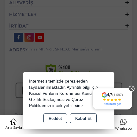
ALIŞVERİŞ
HİZMETLER
İRTİBAT
ADRES
Yılmaz Mh. Yiğit Sk No:68 Manisa/Saruhanlı
İnternet sitemizde çerezlerden
faydalanılmaktadır. Ayrıntılı bilgi için
✕
Kişisel Verilerin Korunması Kanununu,
4,7
(1.097)
Gizlilik Sözleşmesi
ve
Çerez
Yorumları gör
Politikamızı
inceleyebilirsiniz.
Copyright 2026 bebekbeziburada.com - Tüm hakları saklıdır.
Reddet
Kabul Et
0
Kredi kartı bilgileriniz 256bit SSL sertifikası ile korunmaktadır.
Ana Sayfa
Kategoriler
Sepet
Favorilerim
Whatsapp