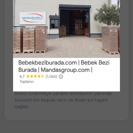
Anket
SET
Tekli
Bref Power Aktiv Klozet Bloğu (İç Adet 1 Li
Pk) Okyanus Kokulu
- Bref Power Aktiv Okyanus, tuvaletteki
istenmeyen kokuları etkili bir şekilde yok
etmeye yardımcı olur ve okyanus özlerinden
gelen ferah bir koku yayar.
- Geliştirilmiş formülü ile klozette oluşan
kireci önlemeye yardım etmesinin yanında
kuvvetli bir köpük verir ve ferah bir hijyen
sağlar.