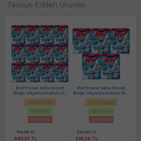
Tavsiye Edilen Ürünler
et
Bref Power Aktiv Klozet
Bref Power Aktiv Klozet
B
6 Lı
Bloğu Okyanus Kokulu (12
Bloğu Okyanus Kokulu (5 Li
Blo
Li Set) (12PK*1)
Set) (5PK*1)
Ücretsiz Kargo
Ücretsiz Kargo
%
5
İndirim
%
5
İndirim
Sınırlı Stok
Sınırlı Stok
719,90 TL
332,90 TL
1
683,91 TL
316,26 TL
1