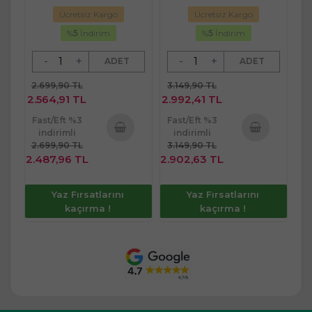
(Kırmızı) (5 Li Set)
(Kırmızı) (6 Lı Set)
Ücretsiz Kargo
Ücretsiz Kargo
%
5
İndirim
%
5
İndirim
-
+
-
+
ADET
ADET
2.699,90 TL
3.149,90 TL
2.564,91 TL
2.992,41 TL
Fast/Eft %3
Fast/Eft %3
indirimli
indirimli
2.699,90 TL
3.149,90 TL
Sepete
Sepete
2.487,96 TL
2.902,63 TL
Ekle
Ekle
Yaz Fırsatlarını
Yaz Fırsatlarını
kaçırma !
kaçırma !