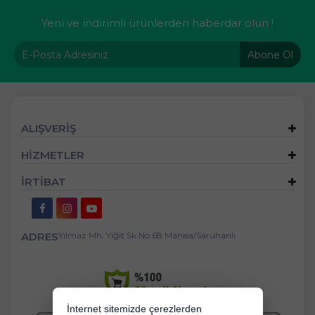
Yeni ve indirimli ürünlerden haberdar olun !
Abone Ol
ALIŞVERİŞ
HİZMETLER
İRTİBAT
ADRES
Yılmaz Mh. Yiğit Sk No:68 Manisa/Saruhanlı
İnternet sitemizde çerezlerden