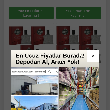
Yaz Fırsatlarını
Yaz Fırsatlarını
kaçırma !
kaçırma !
Brut Parfüm Erkek/Men
Brut Parfüm Erkek/Men
100ML Attraction Totale Edt
100ML Attraction Totale Edt
(Kırmızı) (3 Lü Set)
(Kırmızı) (4 Lü Set)
Ücretsiz Kargo
Ücretsiz Kargo
%
5
İndirim
%
5
İndirim
-
+
-
+
ADET
ADET
2.204,90 TL