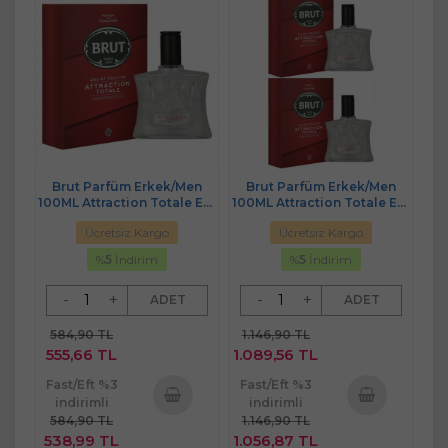
Brut Parfüm Erkek/Men
Brut Parfüm Erkek/Men
100ML Attraction Totale Edt
100ML Attraction Totale Edt
(Kırmızı)
(Kırmızı) (2 Li Set)
Ücretsiz Kargo
Ücretsiz Kargo
%
5
İndirim
%
5
İndirim
-
+
-
+
ADET
ADET
584,90 TL
1.146,90 TL
555,66 TL
1.089,56 TL
Fast/Eft %3
Fast/Eft %3
indirimli
indirimli
584,90 TL
1.146,90 TL
Sepete
Sepete
538,99 TL
1.056,87 TL
Ekle
Ekle