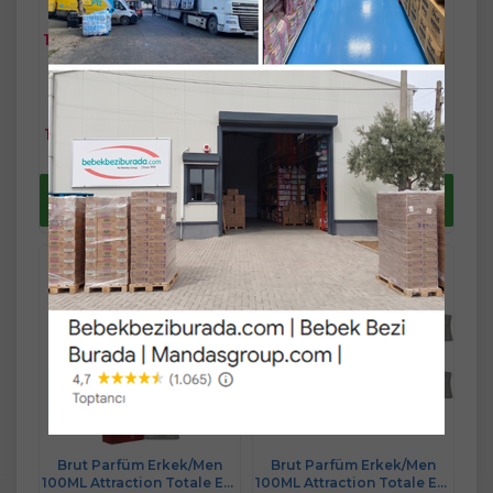
2.094,66
1.686,90 TL
1.602,56 TL
TL
Fast/Eft %3
Fast/Eft %3
indirimli
indirimli
Sepete
1.686,90 TL
2.204,90 TL
Sepete
Ekle
1.554,48 TL
2.031,82 TL
Ekle
Yaz Fırsatlarını
Yaz Fırsatlarını
kaçırma !
kaçırma !
Brut Parfüm Erkek/Men
Brut Parfüm Erkek/Men
100ML Attraction Totale Edt
100ML Attraction Totale Edt