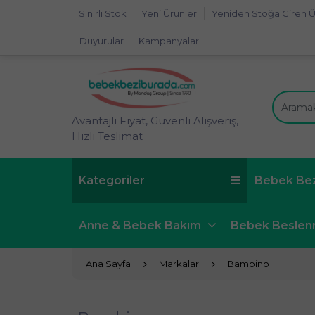
Sınırlı Stok
Yeni Ürünler
Yeniden Stoğa Giren Ü
Duyurular
Kampanyalar
Avantajlı Fiyat, Güvenli Alışveriş,
Hızlı Teslimat
Kategoriler
Bebek Be
Anne & Bebek Bakım
Bebek Besle
Ana Sayfa
Markalar
Bambino