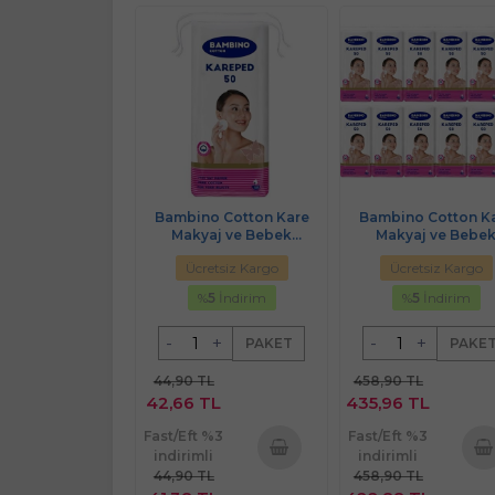
Bambino Cotton Kare
Bambino Cotton K
Makyaj ve Bebek
Makyaj ve Bebe
Temizleme Pamuğu 50
Temizleme Pamuğu
Ücretsiz Kargo
Ücretsiz Kargo
Adet (Kare En-Boy 7CM)
Adet (Kare En-Boy 
(12PK*50)
%
5
İndirim
%
5
İndirim
-
+
-
+
PAKET
PAKE
44,90 TL
458,90 TL
42,66 TL
435,96 TL
Fast/Eft %3
Fast/Eft %3
indirimli
indirimli
44,90 TL
458,90 TL
Sepete
Sepe