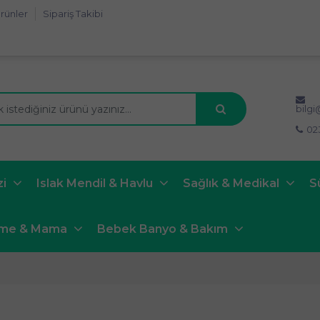
rünler
Sipariş Takibi
bilg
02
zi
Islak Mendil & Havlu
Sağlık & Medikal
S
nme & Mama
Bebek Banyo & Bakım