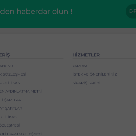
rden haberdar olun !
ERİŞ
HİZMETLER
 KANUNU
YARDIM
IK SÖZLEŞMESI
İSTEK VE ÖNERILERINIZ
POLITIKASI
SIPARIŞ TAKIBI
EN AYDINLATMA METNI
I ŞARTLARI
AT ŞARTLARI
OLITIKASI
ÖZLEŞMESI
POLITIKASI SÖZLEŞMESI