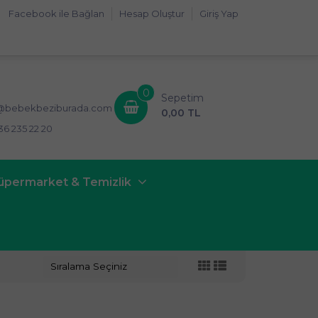
Facebook ile Bağlan
Hesap Oluştur
Giriş Yap
0
Sepetim
i@bebekbeziburada.com
0,00 TL
36 235 22 20
üpermarket & Temizlik