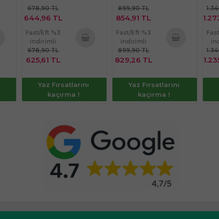
678,90 TL
899,90 TL
1.3
644,96 TL
854,91 TL
1.27
Fast/Eft %3
Fast/Eft %3
Fas
indirimli
indirimli
in
678,90 TL
899,90 TL
1.3
te
Sepete
Sepete
625,61 TL
829,26 TL
1.23
e
Ekle
Ekle
Yaz Fırsatlarını
Yaz Fırsatlarını
kaçırma !
kaçırma !