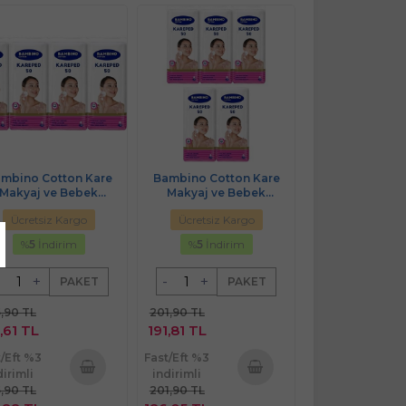
mbino Cotton Kare
Bambino Cotton Kare
Makyaj ve Bebek
Makyaj ve Bebek
izleme Pamuğu 200
Temizleme Pamuğu 250
Ücretsiz Kargo
Ücretsiz Kargo
t (Kare En-Boy 7CM)
Adet (Kare En-Boy 7CM)
(4PK*50)
(5PK*50)
%
5
İndirim
%
5
İndirim
+
-
+
PAKET
PAKET
5,90 TL
201,90 TL
,61 TL
191,81 TL
t/Eft %3
Fast/Eft %3
dirimli
indirimli
5,90 TL
201,90 TL
Sepete
Sepete