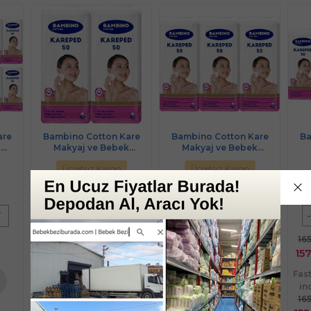
are
Bambino Cotton Kare
Bambino Cotton Kare
Ba
k
Makyaj ve Bebek
Makyaj ve Bebek
 600
Temizleme Pamuğu 100
Temizleme Pamuğu 150
Tem
Ücretsiz Kargo
Ücretsiz Kargo
7CM)
Adet (Kare En-Boy 7CM)
Adet (Kare En-Boy 7CM)
Ade
(2PK*50)
(3PK*50)
%
5
İndirim
%
5
İndirim
-
+
-
+
-
T
PAKET
PAKET
84,90 TL
125,90 TL
16
80,66 TL
119,61 TL
157
Fast/Eft %3
Fast/Eft %3
Fas
indirimli
indirimli
in
84,90 TL
125,90 TL
16
te
Sepete
Sepete