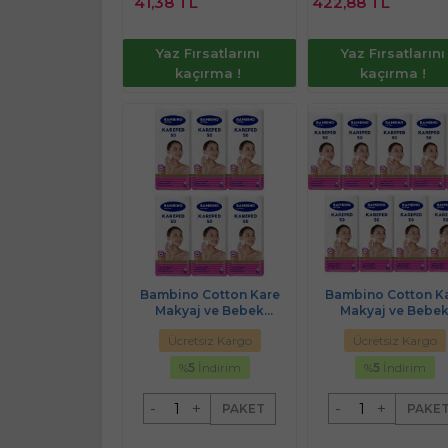
41,38 TL
422,88 TL
Ekle
Ekl
Yaz Fırsatlarını
Yaz Fırsatlarını
kaçırma !
kaçırma !
Bambino Cotton Kare
Bambino Cotton K
Makyaj ve Bebek
Makyaj ve Bebe
Temizleme Pamuğu 300
Temizleme Pamuğu
Ücretsiz Kargo
Ücretsiz Kargo
Adet (Kare En-Boy 7CM)
Adet (Kare En-Boy 
(6PK*50)
(9PK*50)
%
5
İndirim
%
5
İndirim
-
+
-
+
PAKET
PAKE