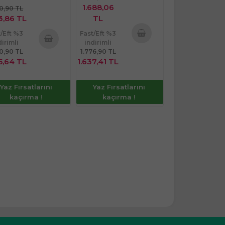
1.688,06
40,90 TL
3,86 TL
TL
t/Eft %3
Fast/Eft %3
dirimli
indirimli
Sepete
40,90 TL
1.776,90 TL
Sepete
Ekle
5,64 TL
1.637,41 TL
Ekle
Yaz Fırsatlarını
Yaz Fırsatlarını
kaçırma !
kaçırma !