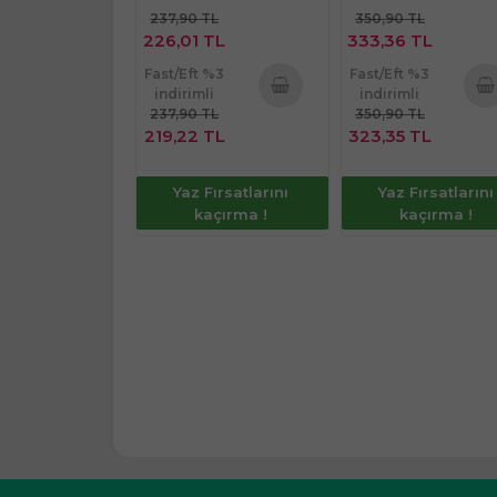
237,90 TL
350,90 TL
226,01 TL
333,36 TL
Fast/Eft %3
Fast/Eft %3
indirimli
indirimli
237,90 TL
350,90 TL
Sepete
Sepe
219,22 TL
323,35 TL
Ekle
Ekl
Yaz Fırsatlarını
Yaz Fırsatlarını
kaçırma !
kaçırma !