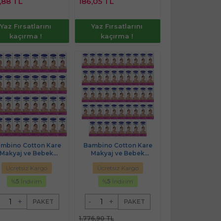
,88 TL
186,05 TL
Ekle
Ekle
Yaz Fırsatlarını
Yaz Fırsatlarını
kaçırma !
kaçırma !
mbino Cotton Kare
Bambino Cotton Kare
Makyaj ve Bebek
Makyaj ve Bebek
izleme Pamuğu 1800
Temizleme Pamuğu 2400
Ücretsiz Kargo
Ücretsiz Kargo
t (Kare En-Boy 7CM)
Adet (Kare En-Boy 7CM)
(36PK*50)
(48PK*50)
%
5
İndirim
%
5
İndirim
+
-
+
PAKET
PAKET
1.776,90 TL