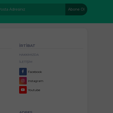
Abone Ol
İRTİBAT
HAKKIMIZDA
İLETIŞIM
Facebook
Instagram
Youtube
ADRES