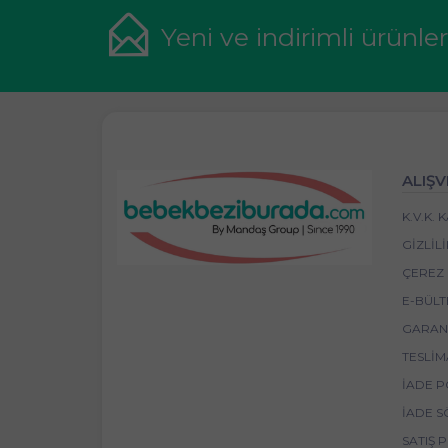
Yeni ve indirimli ürünle
ALIŞV
K.V.K.
GIZLIL
ÇEREZ 
E-BÜLT
GARANT
TESLIM
İADE P
İADE S
SATIŞ 