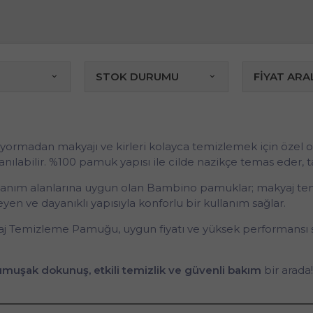
STOK DURUMU
FİYAT ARAL
rmadan makyajı ve kirleri kolayca temizlemek için özel ol
anılabilir. %100 pamuk yapısı ile cilde nazikçe temas eder, 
kullanım alanlarına uygun olan Bambino pamuklar; makyaj temi
n ve dayanıklı yapısıyla konforlu bir kullanım sağlar.
j Temizleme Pamuğu, uygun fiyatı ve yüksek performansı sa
muşak dokunuş, etkili temizlik ve güvenli bakım
bir arada!