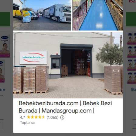
78,24 TL
116,02 TL
152
e
Ekle
Ekle
Yaz Fırsatlarını
Yaz Fırsatlarını
kaçırma !
kaçırma !
are
Bambino Cotton Kare
Bambino Cotton Kare
Ba
k
Makyaj ve Bebek
Makyaj ve Bebek
 450
Temizleme Pamuğu 900
Temizleme Pamuğu 1200
Tem
Ücretsiz Kargo
Ücretsiz Kargo
7CM)
Adet (Kare En-Boy 7CM)
Adet (Kare En-Boy 7CM)
Ade
(18PK*50)
(24PK*50)
%
5
İndirim
%
5
İndirim
-
+
-
+
-
T
PAKET
PAKET