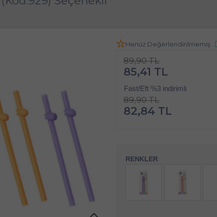
(Kod:929) Seçenekli
Henüz Değerlendirilmemiş
89,90 TL
85,41 TL
Fast/Eft %3 indirimli
89,90 TL
82,84 TL
RENKLER