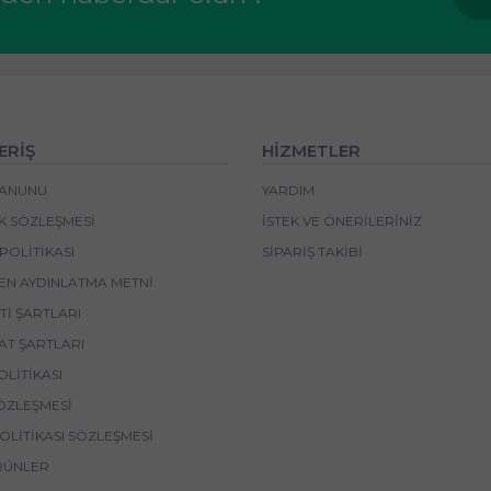
ERİŞ
HİZMETLER
 KANUNU
YARDIM
IK SÖZLEŞMESI
İSTEK VE ÖNERILERINIZ
POLITIKASI
SIPARIŞ TAKIBI
EN AYDINLATMA METNI
I ŞARTLARI
AT ŞARTLARI
OLITIKASI
ÖZLEŞMESI
POLITIKASI SÖZLEŞMESI
RÜNLER