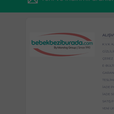
ALIŞV
K.V.K.
GIZLIL
ÇEREZ 
E-BÜLT
GARANT
TESLIM
İADE P
İADE S
SATIŞ 
YENI Ü