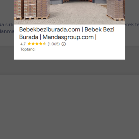
sirke ile ovalayarak 1 gece karbonatlı suda bekletilerek te
lanmalıdır.