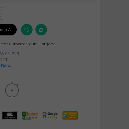
+
-
men Al
ustos Cumartesi günü kargoda
WEE-929
ADET
 Baby