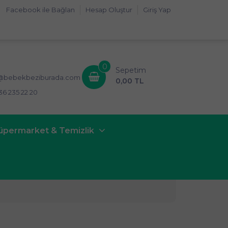
Facebook ile Bağlan
Hesap Oluştur
Giriş Yap
0
Sepetim
i@bebekbeziburada.com
0,00 TL
36 235 22 20
üpermarket & Temizlik