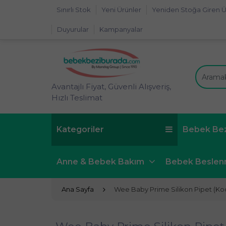
Sınırlı Stok
Yeni Ürünler
Yeniden Stoğa Giren Ü
Duyurular
Kampanyalar
Avantajlı Fiyat, Güvenli Alışveriş,
Hızlı Teslimat
Kategoriler
Bebek Be
Anne & Bebek Bakım
Bebek Besle
Ana Sayfa
Wee Baby Prime Silikon Pipet (Ko