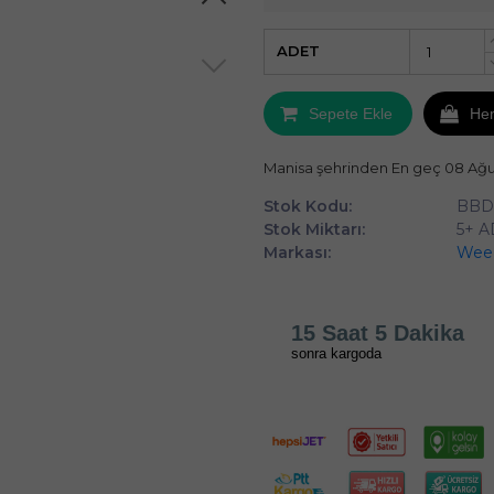
ADET
Sepete Ekle
He
Manisa şehrinden En geç 08 Ağ
Stok Kodu:
BBD
Stok Miktarı:
5+ 
Markası:
Wee
15 Saat 5 Dakika
sonra kargoda