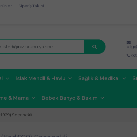
rünler
Sipariş Takibi
bilg
02
zi
Islak Mendil & Havlu
Sağlık & Medikal
S
nme & Mama
Bebek Banyo & Bakım
d:929) Seçenekli