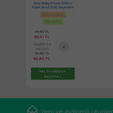
Wee Baby Prime Silikon
Pipet (Kod:929) Seçenekli
Ücretsiz Kargo
%
5
İndirim
89,90 TL
85,41 TL
Fast/Eft %3
indirimli
89,90 TL
Ürünü
82,84 TL
İncele
Yaz Fırsatlarını
kaçırma !
Yeni ve indirimli ürünle