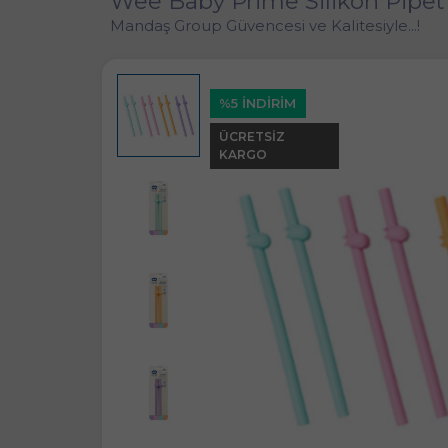
Wee Baby Prime Silikon Pipet 
Mandaş Group Güvencesi ve Kalitesiyle...!
%5 İNDİRİM
ÜCRETSIZ
KARGO