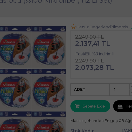
 Ucu (%100 Mikrofiber) (12 Li Set)
Henüz Değerlendirilmemiş
2.249,90 TL
2.137,41 TL
Fast/Eft %3 indirimli
2.249,90 TL
2.073,28 TL
ADET
Sepete Ekle
He
Manisa şehrinden En geç 08 Ağ
Stok Kodu:
PAK