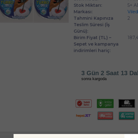
Stok Miktarı:
5+ 
Markası:
Vile
Tahmini Kapınıza
2
Teslim Süresi (İş
Günü):
Birim Fiyat (TL) –
187,
Sepet ve kampanya
indirimleri hariç:
3 Gün 2 Saat 13 Da
sonra kargoda