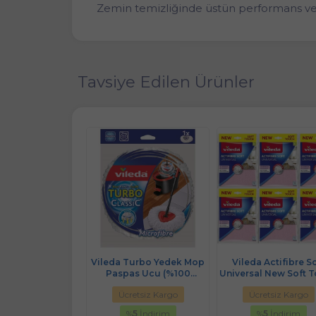
Zemin temizliğinde üstün performans ve h
Tavsiye Edilen Ürünler
jyenik Temizlik
Vileda Turbo Yedek Mop
Vileda Actifibre So
(İç adet 20 Li)
Paspas Ucu (%100
Universal New Soft 
usuz ve Hızla
Mikrofiber)
(Paket içi 2 Li) (6 Lı 
retsiz Kargo
Ücretsiz Kargo
Ücretsiz Kargo
an) (6 Lı Set)
%
5
İndirim
%
5
İndirim
%
5
İndirim