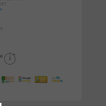
ADET
da
49
kika