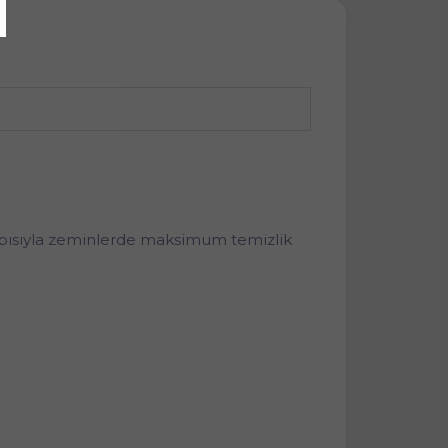
apısıyla zeminlerde maksimum temizlik