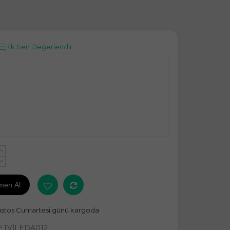
İlk Sen Değerlendir
+
-
men Al
ustos Cumartesi günü kargoda
ETVİLEDA012