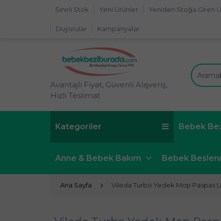
Sınırlı Stok
Yeni Ürünler
Yeniden Stoğa Giren Ü
Duyurular
Kampanyalar
Avantajlı Fiyat, Güvenli Alışveriş,
Hızlı Teslimat
Kategoriler
Bebek Be
Anne & Bebek Bakım
Bebek Besle
Ana Sayfa
Vileda Turbo Yedek Mop Paspas Ucu