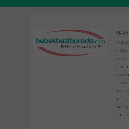
ALIŞV
K.V.K.
GIZLIL
ÇEREZ 
E-BÜLT
GARANT
TESLIM
İADE P
İADE S
SATIŞ 
YENI Ü