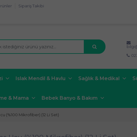
rünler
Sipariş Takibi
bilg
02
zi
Islak Mendil & Havlu
Sağlık & Medikal
S
nme & Mama
Bebek Banyo & Bakım
 (%100 Mikrofiber) (12 Li Set)