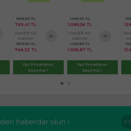
809,90 TL
1.146,90 TL
13
769,41 TL
1.089,56 TL
128
Fast/Eft %3
Fast/Eft %3
Fas
indirimli
indirimli
in
nü
809,90 TL
1.146,90 TL
13
Ürünü
Ürünü
le
746,32 TL
1.056,87 TL
124
İncele
İncele
Yaz Fırsatlarını
Yaz Fırsatlarını
kaçırma !
kaçırma !
rden haberdar olun !