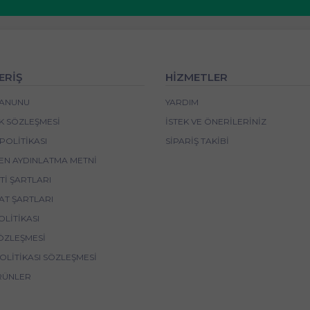
ERİŞ
HİZMETLER
 KANUNU
YARDIM
IK SÖZLEŞMESI
İSTEK VE ÖNERILERINIZ
POLITIKASI
SIPARIŞ TAKIBI
EN AYDINLATMA METNI
I ŞARTLARI
AT ŞARTLARI
OLITIKASI
ÖZLEŞMESI
POLITIKASI SÖZLEŞMESI
RÜNLER