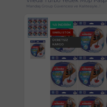
Vileda Turbo Yedek Mop Paspas
Mandaş Group Güvencesi ve Kalitesiyle...!
%5 İNDİRİM
SINIRLI STOK
ÜCRETSIZ
KARGO