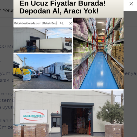
 Yorumlar
Tüm Sorular
Anket
12'li
 Mikrofiber) (12 Li Set)
k
m uyumlu olan bu yedek mop paspas ucu, %100 mikrofiber y
yarak iz bırakmadan siler.
k emiş gücü
k temizlik
am uyumlu
llanım sağlar
tüm zemin türleriyle uyumludur