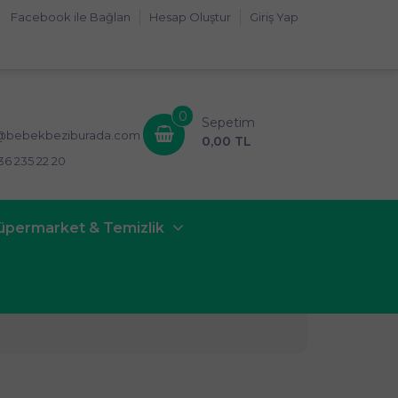
Facebook ile Bağlan
Hesap Oluştur
Giriş Yap
0
Sepetim
i@bebekbeziburada.com
0,00 TL
36 235 22 20
üpermarket & Temizlik