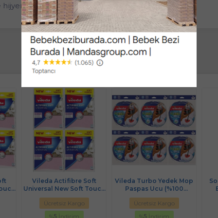
ijyen arayanlar için vazgeçilmez bir yardımcı!
ft
Vileda Actifibre Soft
Vileda Turbo Yedek Mop
So
Touch
Universal New Soft Touch
Paspas Ucu (%100
Set)
(Paket içi 2 Li) (4 Lü Set)
Mikrofiber) (6 Lı Set)
Ücretsiz Kargo
Ücretsiz Kargo
%
5
İndirim
%
5
İndirim