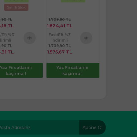
Sınırlı Stok
4,90 TL
1.709,90 TL
246,90 TL
,16 TL
1.624,41 TL
234,56 TL
t/Eft %3
Fast/Eft %3
Fast/Eft %3
dirimli
indirimli
indirimli
4,90 TL
1.709,90 TL
246,90 TL
Ürünü
Ürünü
,31 TL
1.575,67 TL
227,52 TL
İncele
İncele
Yaz Fırsatlarını
Yaz Fırsatlarını
Yaz Fırsatla
kaçırma !
kaçırma !
kaçırma 
Abone Ol