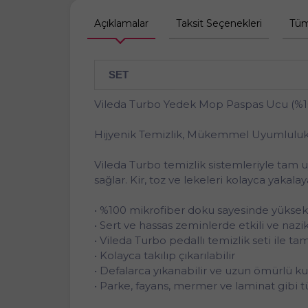
Açıklamalar
Taksit Seçenekleri
Tüm
SET
Vileda Turbo Yedek Mop Paspas Ucu (%100
Hijyenik Temizlik, Mükemmel Uyumlulu
Vileda Turbo temizlik sistemleriyle ta
sağlar. Kir, toz ve lekeleri kolayca yakala
• %100 mikrofiber doku sayesinde yükse
• Sert ve hassas zeminlerde etkili ve nazi
• Vileda Turbo pedallı temizlik seti ile t
• Kolayca takılıp çıkarılabilir
• Defalarca yıkanabilir ve uzun ömürlü ku
• Parke, fayans, mermer ve laminat gibi 