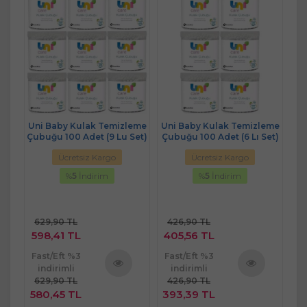
eme
Uni Baby Kulak Temizleme
Uni Baby Kulak Temizleme
Un
Set)
Çubuğu 100 Adet (9 Lu Set)
Çubuğu 100 Adet (6 Lı Set)
Ücretsiz Kargo
Ücretsiz Kargo
%
5
İndirim
%
5
İndirim
629,90 TL
426,90 TL
598,41 TL
405,56 TL
Fast/Eft %3
Fast/Eft %3
Fa
indirimli
indirimli
629,90 TL
426,90 TL
ü
Ürünü
Ürünü
580,45 TL
393,39 TL
4
e
İncele
İncele