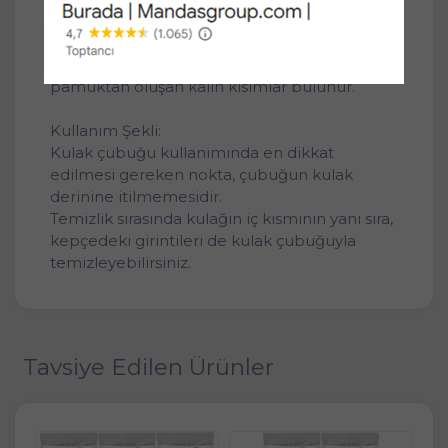
kulak çubukları, cildin pH dengesine zarar
vermez.
Kulak çubuklarının uç kısmında, yüzde 100
pamuktan oluşan kalın kısımlar bulunur.
Kullanım Şekli:
Kulak çubuğu kullanımında en dikkat
edilmesi gereken nokta, çubuğun kulak
derinine itilmemesidir.
Temizlik sırasında kulağın iç kısmının yanı sıra,
kepçedeki girintileri de kulak çubuğuyla
temizleyebilirsiniz.
Tavsiye Edilen Ürünler