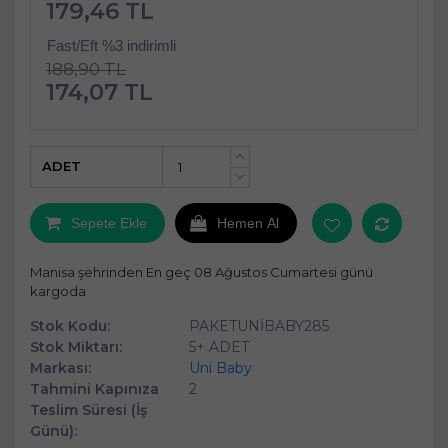
179,46 TL
Fast/Eft %3 indirimli
188,90 TL
174,07 TL
ADET
+
-
Sepete Ekle
Hemen Al
Manisa şehrinden En geç 08 Ağustos Cumartesi günü
kargoda
Stok Kodu:
PAKETUNİBABY285
Stok Miktarı:
5+ ADET
Markası:
Uni Baby
Tahmini Kapınıza
2
Teslim Süresi (İş
Günü):