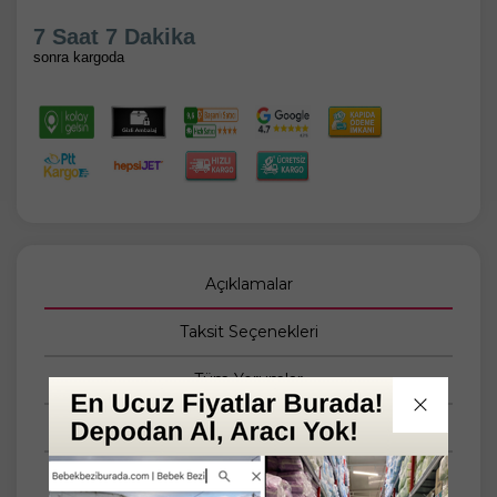
7 Saat 7 Dakika
sonra kargoda
Açıklamalar
Taksit Seçenekleri
Tüm Yorumlar
Tüm Sorular
Anket