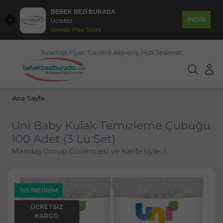
BEBEK BEZİ BURADA
İNDİR
Ücretsiz
Google Play Store
Avantajlı Fiyat, Güvenli Alışveriş, Hızlı Teslimat
Ana Sayfa
Uni Baby Kulak Temizleme Çubuğu
100 Adet (3 Lü Set)
Mandaş Group Güvencesi ve Kalitesiyle...!
%5 İNDIRIM
ÜCRETSIZ
KARGO