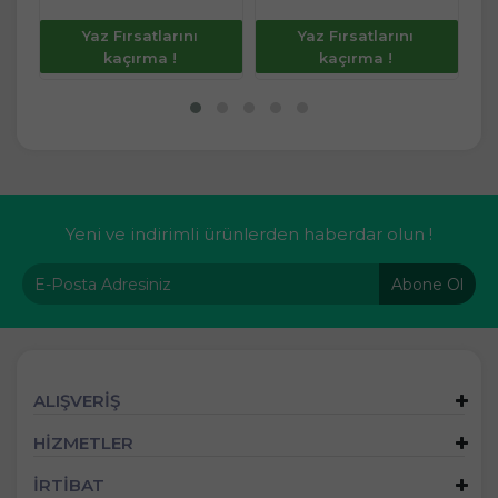
Yaz Fırsatlarını
Yaz Fırsatlarını
kaçırma !
kaçırma !
Yeni ve indirimli ürünlerden haberdar olun !
Abone Ol
ALIŞVERİŞ
HİZMETLER
İRTİBAT