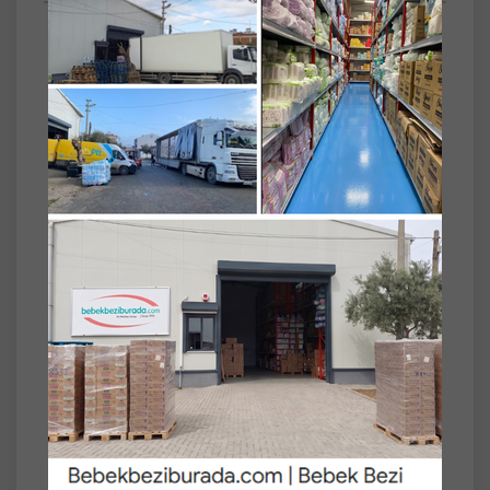
SET
3'lü
Uni Baby Kulak Temizleme Çubuğu 100 Adet
(3 Lü Set)
Hijyenik kulak çubuğu.
Tek kullanımlıktır.
Ürün Faydaları:
Kulak çubukları, kulak temizliğinden makyaj
düzeltmeye kadar geniş bir kullanım alanına
sahiptir.
Aynı zamanda bebek bakım ürünlerinin de
vazgeçilmezleri arasında yer alır.
Uni Baby Emniyetli Kulak Çubuğu sayesinde
bebeğinizin bakımını daha kolay
sağlayabilirsiniz.
Tek kullanımlıktır.
Renklendirici ve katkı maddesi içermeyen