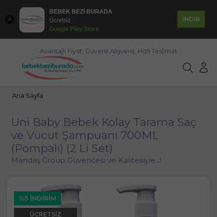
BEBEK BEZİ BURADA
İNDİR
Ücretsiz
Google Play Store
Avantajlı Fiyat, Güvenli Alışveriş, Hızlı Teslimat
Ana Sayfa
Uni Baby Bebek Kolay Tarama Saç
ve Vücut Şampuanı 700ML
(Pompalı) (2 Li Set)
Mandaş Group Güvencesi ve Kalitesiyle...!
%5 İNDIRIM
ÜCRETSIZ