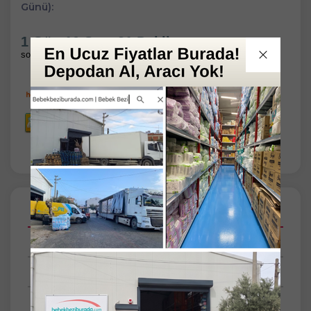
Günü):
1 Gün 10 Saat 31 Dakika
sonra kargoda
Açıklamalar
Taksit Seçenekleri
Tüm Yorumlar
Tüm Sorular