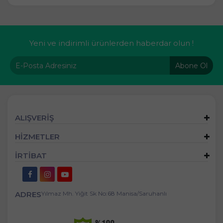
Yeni ve indirimli ürünlerden haberdar olun !
Abone Ol
ALIŞVERİŞ
HİZMETLER
İRTİBAT
ADRES
Yılmaz Mh. Yiğit Sk No:68 Manisa/Saruhanlı