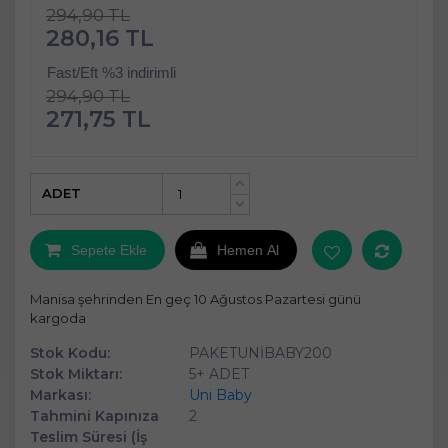
294,90 TL
280,16 TL
Fast/Eft %3 indirimli
294,90 TL
271,75 TL
ADET
+
-
Sepete Ekle
Hemen Al
Manisa şehrinden En geç 10 Ağustos Pazartesi günü
kargoda
Stok Kodu:
PAKETUNİBABY200
Stok Miktarı:
5+ ADET
Markası:
Uni Baby
Tahmini Kapınıza
2
Teslim Süresi (İş