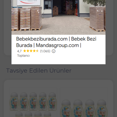
Anket
SET
2'li
Uni Baby Bebek Kolay Tarama Saç ve Vücut
Şampuanı 700ML (Pompalı) (2 Li Set)
Tavsiye Edilen Ürünler