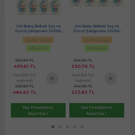
bek
Uni Baby Bebek Saç ve
Uni Baby Bebek Saç ve
Se
ve
Vücut Şampuanı 200ML
Vücut Şampuanı 200ML
t)
Klasik (9 Lu Set)
Klasik (4 Lü Set)
(Ye
Ücretsiz Kargo
Ücretsiz Kargo
%
5
İndirim
%
5
İndirim
525,90 TL
242,90 TL
3.
499,61 TL
230,76 TL
3.
Fast/Eft %3
Fast/Eft %3
Fa
indirimli
indirimli
525,90 TL
242,90 TL
3.
ü
Ürünü
Ürünü
484,62 TL
223,83 TL
3.
e
İncele
İncele
Yaz Fırsatlarını
Yaz Fırsatlarını
kaçırma !
kaçırma !