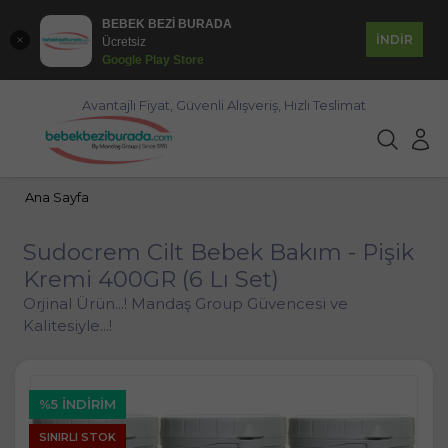
BEBEK BEZİ BURADA
İNDİR
Ücretsiz
Google Play Store
Avantajlı Fiyat, Güvenli Alışveriş, Hızlı Teslimat
Ana Sayfa
Sudocrem Cilt Bebek Bakım - Pişik
Kremi 400GR (6 Lı Set)
Orjinal Ürün...! Mandaş Group Güvencesi ve
Kalitesiyle...!
%5 İNDIRIM
SINIRLI STOK