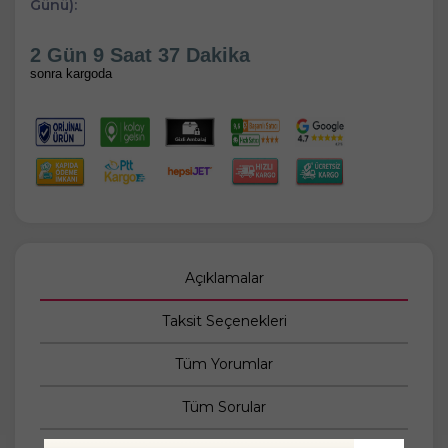
Günü):
2 Gün 9 Saat 37 Dakika
sonra kargoda
Açıklamalar
Taksit Seçenekleri
Tüm Yorumlar
Tüm Sorular