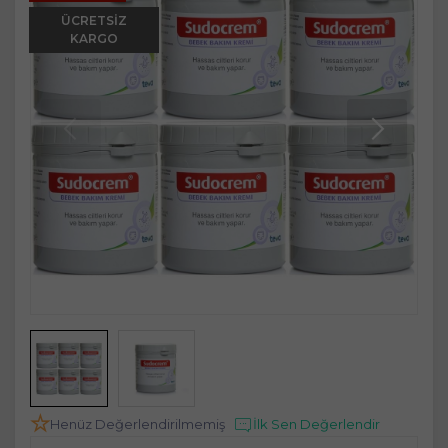
ÜCRETSIZ
KARGO
Henüz Değerlendirilmemiş
İlk Sen Değerlendir