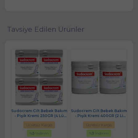
Tavsiye Edilen Ürünler
emi
Sudocrem Cilt Bebek Bakım
Sudocrem Cilt Bebek Bakım
Ag
- Pişik Kremi 250GR (4 Lü
- Pişik Kremi 400GR (2 Li
Set)
Set)
Ücretsiz Kargo
Ücretsiz Kargo
%
5
İndirim
%
5
İndirim