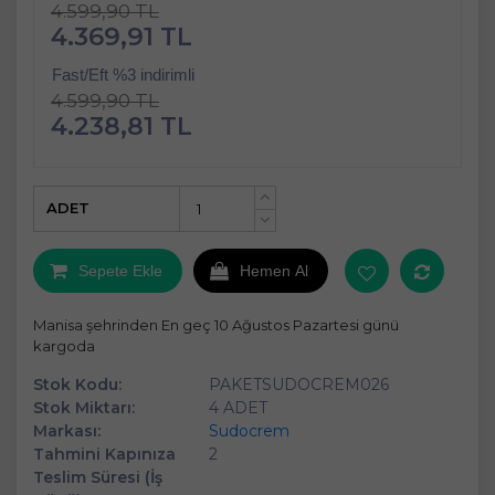
4.599,90 TL
4.369,91 TL
Fast/Eft %3 indirimli
4.599,90 TL
4.238,81 TL
ADET
+
-
Sepete Ekle
Hemen Al
Manisa şehrinden En geç 10 Ağustos Pazartesi günü
kargoda
Stok Kodu:
PAKETSUDOCREM026
Stok Miktarı:
4 ADET
Markası:
Sudocrem
Tahmini Kapınıza
2
Teslim Süresi (İş