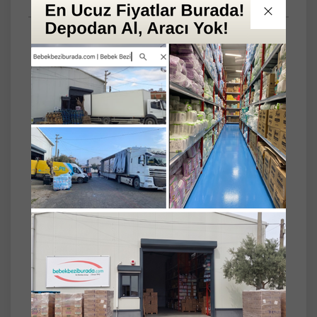
Anket
SET
6'lı
Sudocrem Cilt Bebek Bakım - Pişik Kremi
400GR (6 Lı Set)
Sudocrem Cilt Bebek Bakım ve Pişik Kremi,
hassas ciltler için özel olarak formüle
edilmiştir. Yumuşak dokusu sayesinde ciltte
koruyucu bir bariyer oluşturarak cildin
rahatlamasına yardımcı olur.
Ürün Özellikleri:
• Hassas Ciltlere Uygun: Bebeklerin narin cildi
için özenle geliştirilmiştir.
• Koruyucu Bariyer: Ciltte koruyucu bir tabaka
oluşturarak dış etkenlere karşı destek sağlar.
• Nazik Yapı: Hafif dokusu kolayca sürülür ve
hızla emilir.
• Günlük Kullanım: Bebek bakım rutininize