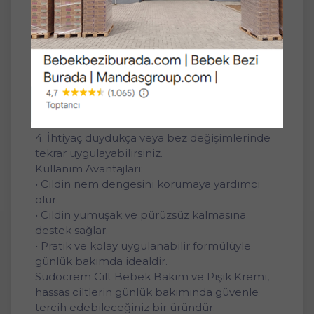
kolayca entegre edilebilir.
Kullanım Şekli:
1. Uygulama yapılacak bölgeyi nazikçe
temizleyip kurulayın.
2. Az miktarda kremi ince bir tabaka halinde
cilde sürün.
3. Dairesel hareketlerle hafifçe masaj yaparak
yedirin.
4. İhtiyaç duydukça veya bez değişimlerinde
tekrar uygulayabilirsiniz.
Kullanım Avantajları:
• Cildin nem dengesini korumaya yardımcı
olur.
• Cildin yumuşak ve pürüzsüz kalmasına
destek sağlar.
• Pratik ve kolay uygulanabilir formülüyle
günlük bakımda idealdir.
Sudocrem Cilt Bebek Bakım ve Pişik Kremi,
hassas ciltlerin günlük bakımında güvenle
tercih edebileceğiniz bir üründür.