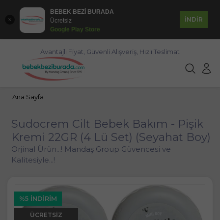
BEBEK BEZİ BURADA
İNDİR
Ücretsiz
Google Play Store
Avantajlı Fiyat, Güvenli Alışveriş, Hızlı Teslimat
Ana Sayfa
Sudocrem Cilt Bebek Bakım - Pişik
Kremi 22GR (4 Lü Set) (Seyahat Boy)
Orjinal Ürün...! Mandaş Group Güvencesi ve
Kalitesiyle...!
%5 İNDIRIM
ÜCRETSIZ