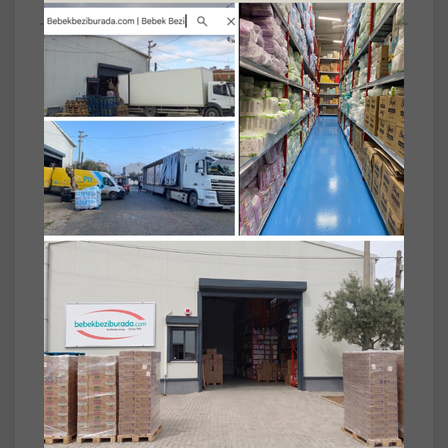
Anket
SET
4'lü
Sudocrem Cilt Bebek Bakım - Pişik Kremi
22GR (4 Lü Set) (Seyahat Boy)
Sudocrem Cilt Bebek Bakım ve Pişik Kremi,
hassas ciltler için özel olarak formüle
edilmiştir. Yumuşak dokusu sayesinde ciltte
koruyucu bir bariyer oluşturarak cildin
rahatlamasına yardımcı olur.
Ürün Özellikleri:
• Hassas Ciltlere Uygun: Bebeklerin narin cildi
için özenle geliştirilmiştir.
• Koruyucu Bariyer: Ciltte koruyucu bir tabaka
oluşturarak dış etkenlere karşı destek sağlar.
• Nazik Yapı: Hafif dokusu kolayca sürülür ve
hızla emilir.
• Günlük Kullanım: Bebek bakım rutininize