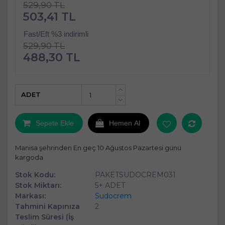
529,90 TL
503,41 TL
Fast/Eft %3 indirimli
529,90 TL
488,30 TL
ADET
+
-
Sepete Ekle
Hemen Al
Manisa şehrinden En geç 10 Ağustos Pazartesi günü
kargoda
Stok Kodu:
PAKETSUDOCREM031
Stok Miktarı:
5+ ADET
Markası:
Sudocrem
Tahmini Kapınıza
2
Teslim Süresi (İş