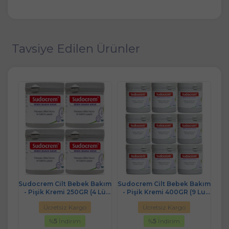
Tavsiye Edilen Ürünler
akım
Sudocrem Cilt Bebek Bakım
Sudocrem Cilt Bebek Bakım
Sud
Set)
- Pişik Kremi 250GR (4 Lü
- Pişik Kremi 400GR (9 Lu
- P
Set)
Set)
Ücretsiz Kargo
Ücretsiz Kargo
%
5
İndirim
%
5
İndirim