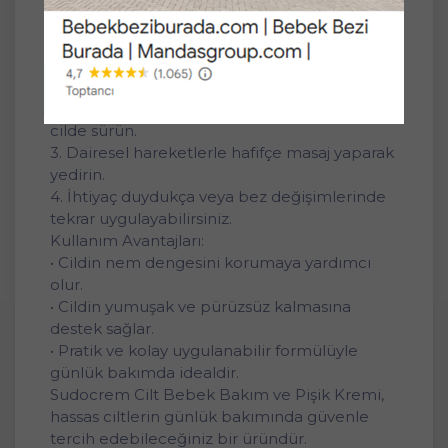
kolayca entegre edilebilir.
Kullanım Şekli:
1. Uygulama yapılacak bölgeyi nazikçe
temizleyip kurulayın.
2. Az miktarda kremi ince bir tabaka halinde
cilde sürün.
3. Dairesel hareketlerle hafifçe masaj yaparak
yedirin.
4. İhtiyaç duydukça veya bez değişimlerinde
tekrar uygulayabilirsiniz.
Kullanım Avantajları:
• Cildin nem dengesini korumaya yardımcı
olur.
• Cildin yumuşak ve pürüzsüz kalmasına
destek sağlar.
• Pratik ve kolay uygulanabilir formülüyle
günlük bakımda idealdir.
Sudocrem Cilt Bebek Bakım ve Pişik Kremi,
hassas ciltlerin günlük bakımında güvenle
tercih edebileceğiniz bir üründür.