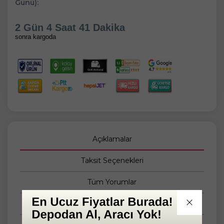
Günü):
2 Gün 4 Saat 41 Dakika
sonra kargoda
Açıklamalar
Taksit Seçenekleri
Tüm Yorumlar
Tüm Sorular