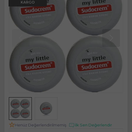
KARGO
Henüz Değerlendirilmemiş
İlk Sen Değerlendir