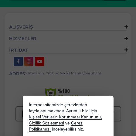
ALIŞVERİŞ
HİZMETLER
İRTİBAT
ADRES
Yılmaz Mh. Yiğit Sk No:68 Manisa/Saruhanlı
İnternet sitemizde çerezlerden
faydalanılmaktadır. Ayrıntılı bilgi için
Kişisel Verilerin Korunması Kanununu,
Gizlilik Sözleşmesi
ve
Çerez
Politikamızı
inceleyebilirsiniz.