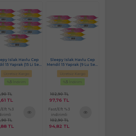
epy Islak Havlu Cep
Sleepy Islak Havlu Cep
il 15 Yaprak (9 Lu Set)
Mendil (3 Lü Pk) 15 Yaprak
avel Pk Rose/Garden
Travel Pk Rose/Garden (45
Ücretsiz Kargo
Ücretsiz Kargo
(3PK*3) 135 Yaprak
Yaprak)
%
5
İndirim
%
5
İndirim
2,90 TL
35,90 TL
,76 TL
34,11 TL
t/Eft %3
Fast/Eft %3
dirimli
indirimli
2,90 TL
35,90 TL
Ürünü
Ürünü
,82 TL
33,08 TL
İncele
İncele