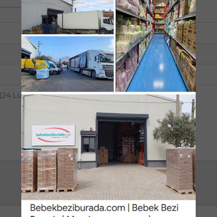
24'lü
15
Yapışkan Bant
(24 Lü Set) Travel Pk Rose/Garden (8PK*3) 360 Yaprak