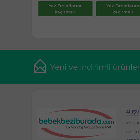
Fırsatlarını
Yaz Fırsatlarını
Yaz Fırsatlarını
açırma !
kaçırma !
kaçırma !
Yeni ve indirimli ürünle
ALIŞV
K.V.K.
GIZLIL