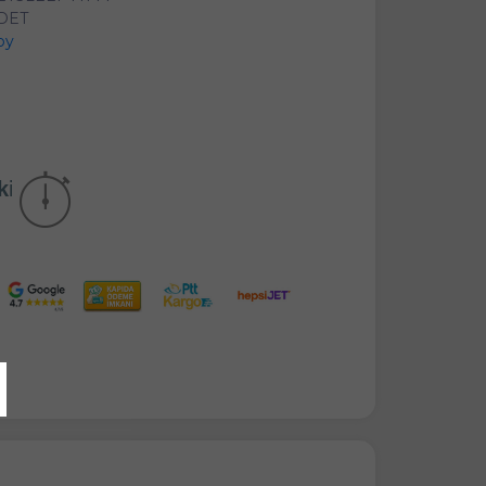
ADET
py
kika