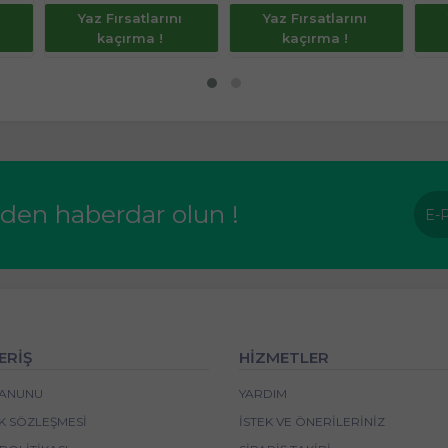
Yaz Fırsatlarını
Yaz Fırsatlarını
kaçırma !
kaçırma !
rden haberdar olun !
ERİŞ
HİZMETLER
 KANUNU
YARDIM
IK SÖZLEŞMESI
İSTEK VE ÖNERILERINIZ