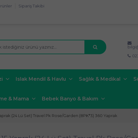
rünler
Sipariş Takibi
bilg
02
zi
Islak Mendil & Havlu
Sağlık & Medikal
S
nme & Mama
Bebek Banyo & Bakım
Yaprak (24 Lü Set) Travel Pk Rose/Garden (8PK*3) 360 Yaprak