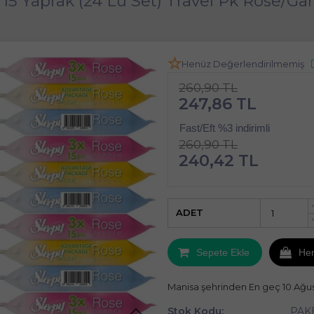
 15 Yaprak (24 Lü Set) Travel Pk Rose/Ga
Henüz Değerlendirilmemiş
260,90 TL
247,86 TL
Fast/Eft %3 indirimli
260,90 TL
240,42 TL
ADET
Sepete Ekle
He
Manisa şehrinden En geç 10 Ağu
Stok Kodu:
PAK