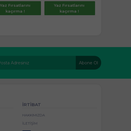
Yaz Fırsatlarını
Yaz Fırsatlarını
kaçırma !
kaçırma !
Abone Ol
İRTİBAT
HAKKIMIZDA
İLETIŞIM