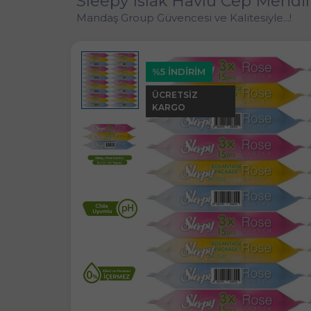
Sleepy Islak Havlu Cep Mendil
Mandaş Group Güvencesi ve Kalitesiyle...!
%5 İNDİRİM
ÜCRETSIZ
KARGO