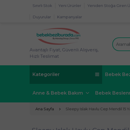
Sınırlı Stok
Yeni Ürünler
Yeniden Stoğa Giren Ü
Duyurular
Kampanyalar
Avantajlı Fiyat, Güvenli Alışveriş,
Hızlı Teslimat
Kategoriler
Bebek Be
Anne & Bebek Bakım
Bebek Besle
Ana Sayfa
Sleepy Islak Havlu Cep Mendil 15 