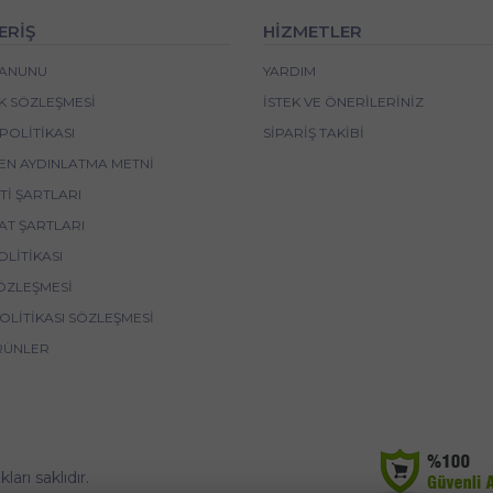
ERİŞ
HİZMETLER
 KANUNU
YARDIM
IK SÖZLEŞMESI
İSTEK VE ÖNERILERINIZ
POLITIKASI
SIPARIŞ TAKIBI
EN AYDINLATMA METNI
I ŞARTLARI
AT ŞARTLARI
OLITIKASI
ÖZLEŞMESI
POLITIKASI SÖZLEŞMESI
RÜNLER
rı saklıdır.