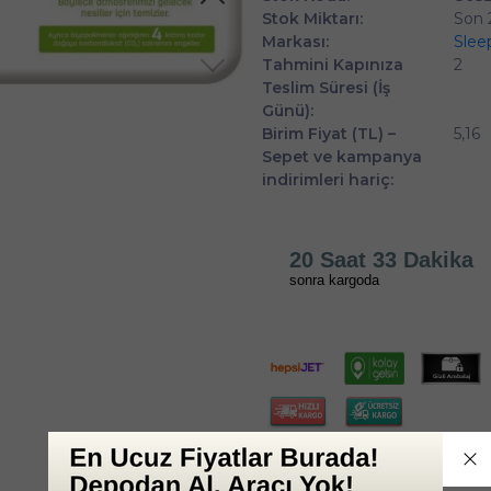
Stok Miktarı:
Son 
Markası:
Slee
Tahmini Kapınıza
2
Teslim Süresi (İş
Günü):
Birim Fiyat (TL) –
5,16
Sepet ve kampanya
indirimleri hariç:
20 Saat 33 Dakika
sonra kargoda