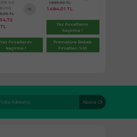
TL
t/Eft %3
1.699,90 TL
Ürünü
dirimli
1.484,01 TL
Fast/Eft %3
İncele
39,90 TL
indirimli
Ürünü
234,72
3.099,90 TL
Yaz Fırsatlarını
İncele
TL
2.856,56 TL
kaçırma !
Yaz Fırsatlarını
Prematüre Bebek
Yaz Fırsatla
kaçırma !
Fırsatları %10
kaçırma 
Abone Ol