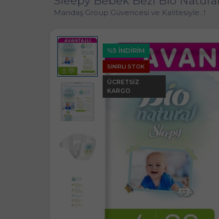
Sleepy Bebek Bezi Bio Natural
Mandaş Group Güvencesi ve Kalitesiyle...!
%5 İNDİRİM
SINIRLI STOK
ÜCRETSIZ
KARGO