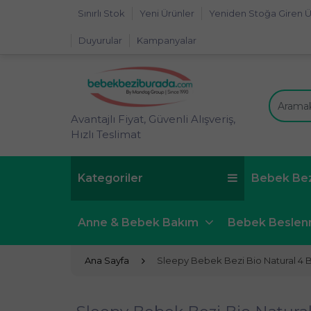
Sınırlı Stok
Yeni Ürünler
Yeniden Stoğa Giren Ü
Duyurular
Kampanyalar
Avantajlı Fiyat, Güvenli Alışveriş,
Hızlı Teslimat
Kategoriler
Bebek Be
Anne & Bebek Bakım
Bebek Besle
Ana Sayfa
Sleepy Bebek Bezi Bio Natural 4 B