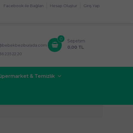
Facebook ile Bağlan
Hesap Oluştur
Giriş Yap
0
Sepetim
i@bebekbeziburada.com
0,00 TL
36 235 22 20
üpermarket & Temizlik