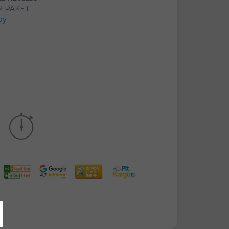
2 PAKET
py