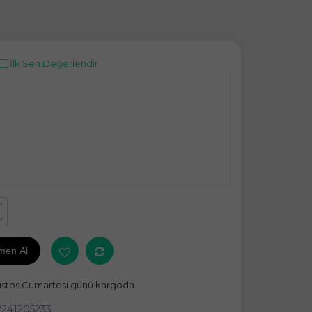
İlk Sen Değerlendir
+
-
men Al
ustos Cumartesi günü kargoda
241205233