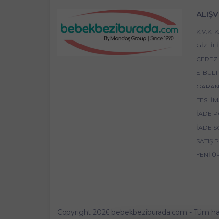
ALIŞV
K.V.K.
GIZLIL
ÇEREZ 
E-BÜLT
GARANT
TESLIM
İADE P
İADE S
SATIŞ 
YENI Ü
Copyright 2026 bebekbeziburada.com - Tüm hakla