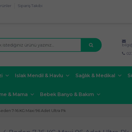
rünler
Sipariş Takibi
bilg
02
zi
Islak Mendil & Havlu
Sağlık & Medikal
S
nme & Mama
Bebek Banyo & Bakım
eden 7-16 KG Maxi 96 Adet Ultra Pk