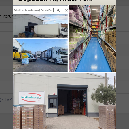
 Yorumlar
Tüm Sorular
Anket
Bel Bantlı
4
Maxi
7-16
Ultra Pk Serisi
7-16Kg) Maxi 96 Adet Ultra Pk