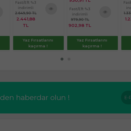
930,91 TL
Fast/Eft %3
Fas
indirimli
in
Fast/Eft %3
2.649,90 TL
1.3
indirimli
Ürünü
2.441,88
1.
979,90 TL
nü
Ürünü
İncele
TL
902,98 TL
le
İncele
Yaz Fırsatlarını
Yaz Fırsatlarını
kaçırma !
kaçırma !
rden haberdar olun !