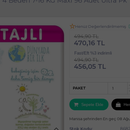
 4 Beden 7-16 KG Maxi 96 Adet Ultra Pk
Henüz Değerlendirilmemiş
494,90 TL
470,16 TL
Fast/Eft %3 indirimli
494,90 TL
456,05 TL
PAKET
Sepete Ekle
He
Manisa şehrinden En geç 08 Ağ
Stok Kodu:
8682