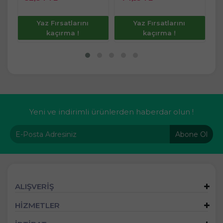
e
İncele
İncele
Yaz Fırsatlarını
Yaz Fırsatlarını
kaçırma !
kaçırma !
Yeni ve indirimli ürünlerden haberdar olun !
Abone Ol
ALIŞVERİŞ
HİZMETLER