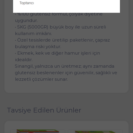
Ürünün öne çıkan özellikleri:
• %100 glutensiz formül, çölyak diyetine
uygundur.
• 5KG (5000GR) büyük boy ile uzun süreli
kullanım imkânı.
• Özel tesislerde üretilip paketlenir, çapraz
bulaşma riski yoktur.
• Ekmek, kek ve diğer hamur işleri için
idealdir.
Sinangil, yalnızca un üretmez; aynı zamanda
glutensiz beslenenler için güvenilir, sağlıklı ve
lezzetli çözümler sunar.
Tavsiye Edilen Ürünler