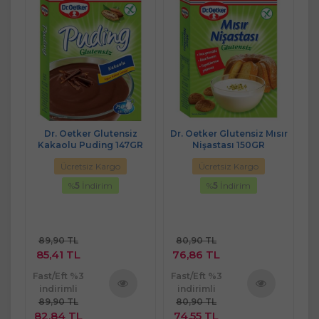
akao
Dr. Oetker Glutensiz
Dr. Oetker Glutensiz Mısır
Dr
Kakaolu Puding 147GR
Nişastası 150GR
Ücretsiz Kargo
Ücretsiz Kargo
%
5
İndirim
%
5
İndirim
89,90 TL
80,90 TL
85,41 TL
76,86 TL
7
Fast/Eft %3
Fast/Eft %3
Fa
indirimli
indirimli
89,90 TL
80,90 TL
ü
Ürünü
Ürünü
82,84 TL
74,55 TL
7