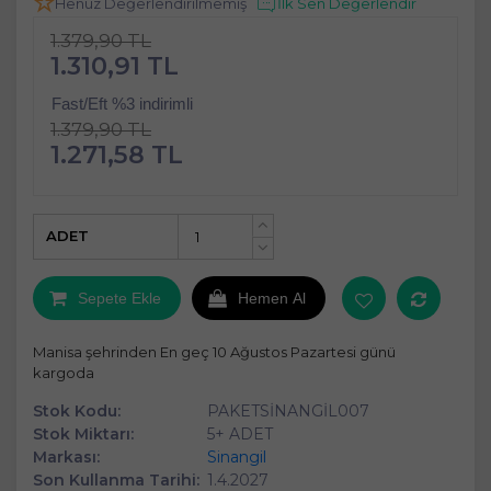
Henüz Değerlendirilmemiş
İlk Sen Değerlendir
1.379,90 TL
1.310,91 TL
Fast/Eft %3 indirimli
1.379,90 TL
1.271,58 TL
ADET
+
-
Sepete Ekle
Hemen Al
Manisa şehrinden En geç 10 Ağustos Pazartesi günü
kargoda
Stok Kodu:
PAKETSİNANGİL007
Stok Miktarı:
5+ ADET
Markası:
Sinangil
Son Kullanma Tarihi:
1.4.2027