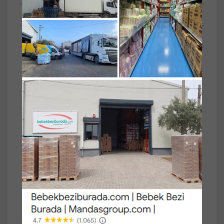
Tüm Sorular
Anket
SET
2'li
Sinangil Glutensiz Un 10KG (10000GR) Kutu
Çölyak Diyetine Uygun (2PK*5KG)
Sinangil Glutensiz Un 5KG (5000GR), gluten
hassasiyeti olan bireyler ve çölyak hastaları
için özel olarak geliştirilmiş bir un çeşididir.
Geleneksel unlara göre daha hassas öğütme
teknikleriyle üretilir ve çapraz bulaşmayı
önlemek için özel tesislerde paketlenir.
Bu ürün, evde ekmek, kek, kurabiye ve
hamur işleri hazırlamak için idealdir. Lezzetli
ve hafif yapısıyla tariflerinize tam uyum sağlar.