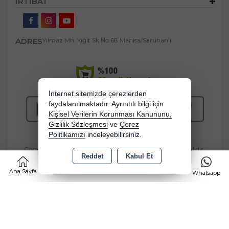
İRTİBAT
ADRES
Yılmaz Mh. Yiğit Sk No:68 Manisa/Saruhanlı
İnternet sitemizde çerezlerden
faydalanılmaktadır. Ayrıntılı bilgi için
Kişisel Verilerin Korunması Kanununu,
Gizlilik Sözleşmesi
ve
Çerez
Politikamızı
inceleyebilirsiniz.
Copyright 2026 bebekbeziburada.com - Tüm hakları saklıdır.
Reddet
Kabul Et
0
Kredi kartı bilgileriniz 256bit SSL sertifikası ile korunmaktadır.
Ana Sayfa
Kategoriler
Sepet
Favorilerim
Whatsapp
Bu site AKINSOFT E-Ticaret ile hazırlanmıştır.