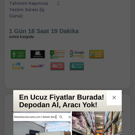
Tahmini Kapınıza
2
Teslim Süresi (İş
Günü):
1 Gün 18 Saat 19 Dakika
sonra kargoda
Açıklamalar
Taksit Seçenekleri
Tüm Yorumlar