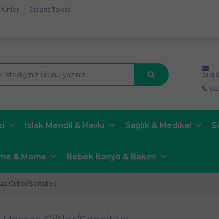
rünler
Sipariş Takibi
bilg
02
zi
Islak Mendil & Havlu
Sağlık & Medikal
S
nme & Mama
Bebek Banyo & Bakım
 Ciltler/Sensitive