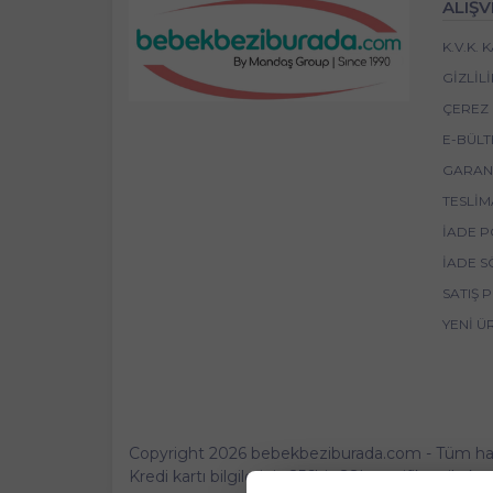
ALIŞV
K.V.K.
GIZLIL
ÇEREZ 
E-BÜLT
GARANT
TESLIM
İADE P
İADE S
SATIŞ 
YENI Ü
Copyright 2026 bebekbeziburada.com - Tüm hakla
Kredi kartı bilgileriniz 256bit SSL sertifikası ile 