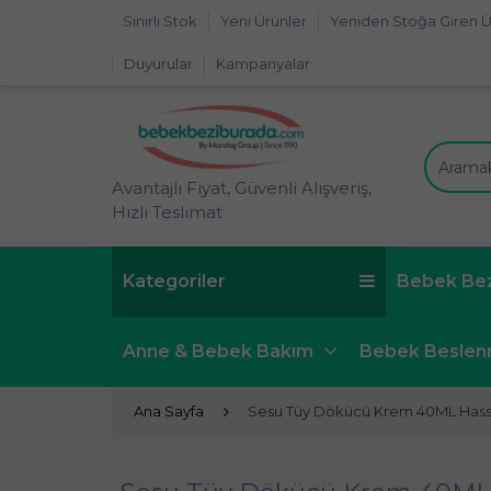
Sınırlı Stok
Yeni Ürünler
Yeniden Stoğa Giren Ü
Duyurular
Kampanyalar
Avantajlı Fiyat, Güvenli Alışveriş,
Hızlı Teslimat
Kategoriler
Bebek Be
Anne & Bebek Bakım
Bebek Besle
Ana Sayfa
Sesu Tüy Dökücü Krem 40ML Hassas