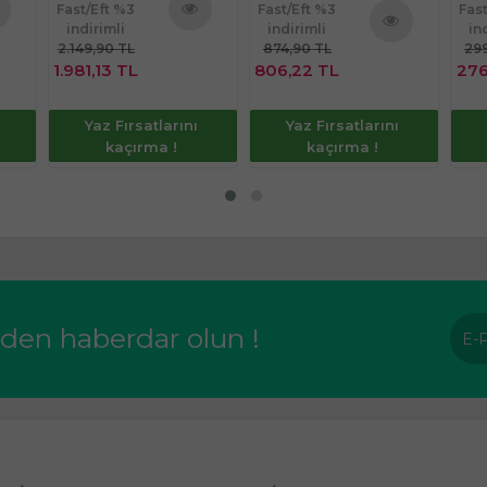
Fast/Eft %3
Fast/Eft %3
Fas
indirimli
indirimli
in
nü
Ürünü
2.149,90 TL
874,90 TL
299
Ürünü
le
İncele
1.981,13 TL
806,22 TL
276
İncele
Yaz Fırsatlarını
Yaz Fırsatlarını
kaçırma !
kaçırma !
rden haberdar olun !