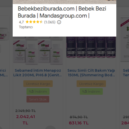
ici
Sebamed İntim Menapoz
Sesu Simli Cilt Bakım Yağı
Se
5ML
Likit 200ML PH6.8 (Genital
150ML (Shımmering Body
Tem
 -
Bölge Temizleyici) (4 Lü
Oıl) (5 Li Set)
Ücretsiz Kargo
Ücretsiz Kargo
Set)
Set)
%
5
İndirim
%
5
İndirim
Sınırlı Stok
2.149,90 TL
2.042,41
874,90 TL
299
TL
831,16 TL
284