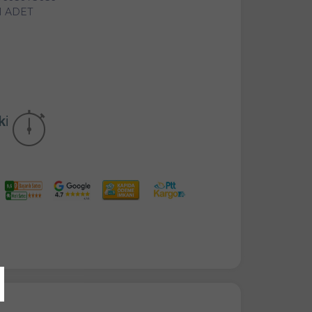
1 ADET
kika