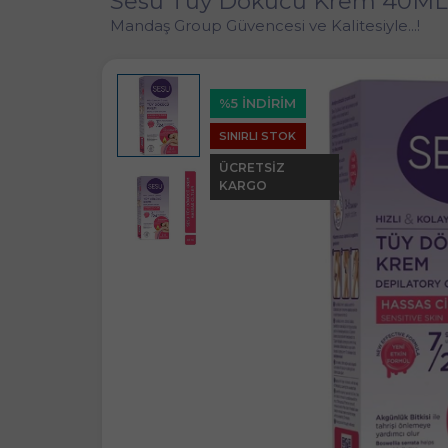
Sesu Tüy Dökücü Krem 40ML Ha
Mandaş Group Güvencesi ve Kalitesiyle...!
%5 İNDİRİM
SINIRLI STOK
ÜCRETSIZ
KARGO