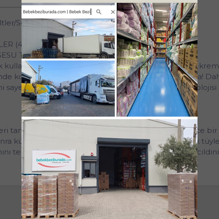
ler/Sensitive
ER (40 ML)
 SESU TÜY DÖKÜCÜ KREM HASSAS CİLTLER (40 ML)
k kullanılan yöntemlerinden biri kuşkusuz tüy dökücü kre
de koşan ve sadece 5 dakikası olan kadınların yanında! Da
ini sayesinde cildinizi nemlendirir, Aromaguard™ teknolojis
eri tamamen kapatacak şekilde spatula yardımı ile ince bir 
nra küçük bir bölgeyi spatula yardımı ile temizleyerek tüyler
ını temizleyin; alınmıyorsa, birkaç dakika daha kremi cildin