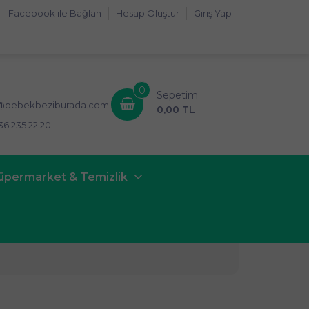
Facebook ile Bağlan
Hesap Oluştur
Giriş Yap
0
Sepetim
i@bebekbeziburada.com
0,00 TL
36 235 22 20
üpermarket & Temizlik