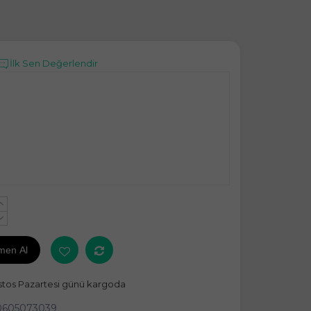
İlk Sen Değerlendir
+
-
men Al
stos Pazartesi günü kargoda
0605073039