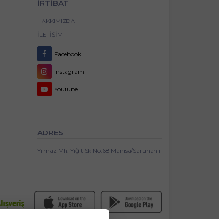
İRTİBAT
HAKKIMIZDA
İLETIŞIM
Facebook
Instagram
Youtube
ADRES
Yılmaz Mh. Yiğit Sk No:68 Manisa/Saruhanlı