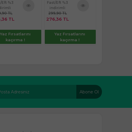
t/Eft %3
Fast/Eft %3
Fast/Eft %3
dirimli
indirimli
indirimli
,90 TL
299,90 TL
1.624,90 TL
Ürünü
Ürünü
,36 TL
276,36 TL
1.497,35 TL
İncele
İncele
Yaz Fırsatlarını
Yaz Fırsatlarını
Yaz Fırsatla
kaçırma !
kaçırma !
kaçırma 
Abone Ol