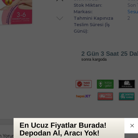
Stok Miktarı:
Son 
Markası:
Sesu
Tahmini Kapınıza
2
Teslim Süresi (İş
Günü):
2 Gün 3 Saat 25 Da
sonra kargoda
 Yorumlar
Tüm Sorular
Anket