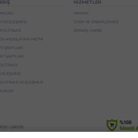
ERİŞ
HİZMETLER
 KANUNU
YARDIM
IK SÖZLEŞMESI
İSTEK VE ÖNERILERINIZ
POLITIKASI
SIPARIŞ TAKIBI
EN AYDINLATMA METNI
I ŞARTLARI
AT ŞARTLARI
OLITIKASI
ÖZLEŞMESI
POLITIKASI SÖZLEŞMESI
RÜNLER
rı saklıdır.
korunmaktadır.