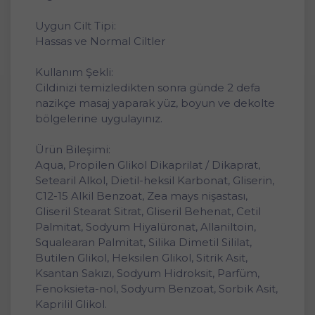
Uygun Cilt Tipi:
Hassas ve Normal Ciltler
Kullanım Şekli:
Cildinizi temizledikten sonra günde 2 defa
nazikçe masaj yaparak yüz, boyun ve dekolte
bölgelerine uygulayınız.
Ürün Bileşimi:
Aqua, Propilen Glikol Dikaprilat / Dikaprat,
Setearil Alkol, Dietil-heksil Karbonat, Gliserin,
C12-15 Alkil Benzoat, Zea mays nişastası,
Gliseril Stearat Sitrat, Gliseril Behenat, Cetil
Palmitat, Sodyum Hiyalüronat, Allaniltoin,
Squalearan Palmitat, Silika Dimetil Sililat,
Butilen Glikol, Heksilen Glikol, Sitrik Asit,
Ksantan Sakızı, Sodyum Hidroksit, Parfüm,
Fenoksieta-nol, Sodyum Benzoat, Sorbik Asit,
Kaprilil Glikol.