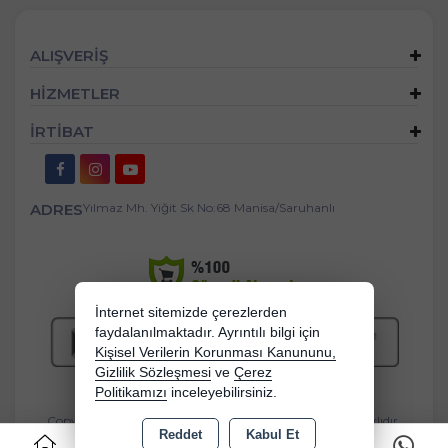
ALIŞVERİŞ
HİZMETLER
İRTİBAT
ADRES
Yılmaz Mh. Yiğit Sk No:68 Manisa/Saruhanlı
İnternet sitemizde çerezlerden
faydalanılmaktadır. Ayrıntılı bilgi için
Kişisel Verilerin Korunması Kanununu,
Gizlilik Sözleşmesi
ve
Çerez
Politikamızı
inceleyebilirsiniz.
Copyright 2026 bebekbeziburada.com - Tüm hakları saklıdır.
Reddet
Kabul Et
0
Kredi kartı bilgileriniz 256bit SSL sertifikası ile korunmaktadır.