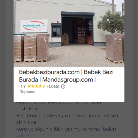
dolgunlaştırıcı etki sağlar, kırışıklık
görünümünü azaltır.
Ürün Faydaları:
Cildin nem rezervelerini korumaya
yardımcıdır.
Kırışıklıkları gözle görülür derecede belirgin
azaltmaya yardımcı Hyalüron Kompleks
içerir.
Hyalüron Kompleksi üç farklı şekilde cilde
etkir.
Uzun zincirli hyalüronik asit nemi doğrudan
cilt yüzeyine bağlar ve böylece daha
pürüzsüz bir cilt sağlar.
Kısa zincirli hyalüronik asit, cildin daha derin
katmanlarına nüfuz eder ve esnekliğini
destekler.
Hızlı emilir, cilde yağlı olmayan ipeksi ve sıkı
bir his verir.
Kuru ve olgun ciltler için mükemmel bakım
sağlar.