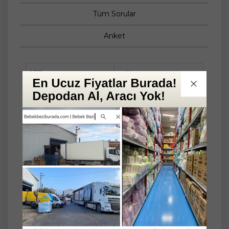
Tüm Sorular
Anket
SET
3'lü
Sebamed Kırışıklık Karşıtı Dolgunlaştırıcı Antı-
Ageıng Krem 50ML (3 Lü Set)
Ürün Markası:
Sebamed
Ürün Boyutu:
50 ml
Özet Bilgi:
İçeriğindeki 3 zincirli hyalüronik kompleks
sayesinde cildin tüm katlarına ulaşır, anında