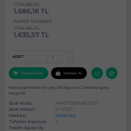
1.774,90 TL
1.686,16 TL
Fast/Eft %3 indirimli
1.774,90 TL
1.635,57 TL
ADET
+
-
Sepete Ekle
Hemen Al
Manisa şehrinden En geç 08 Ağustos Cumartesi günü
kargoda
Stok Kodu:
PAKETSEBAMED071
Stok Miktarı:
5+ ADET
Markası:
Sebamed
Tahmini Kapınıza
2
Teslim Süresi (İş