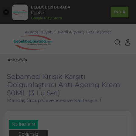
BEBEK BEZİ BURADA
İNDİR
Ücretsiz
Google Play Store
Avantajlı Fiyat, Güvenli Alışveriş, Hızlı Teslimat
Ana Sayfa
Sebamed Kırışık Karşıtı
Dolgunlaştırıcı Antı-Ageıng Krem
50ML (3 Lü Set)
Mandaş Group Güvencesi ve Kalitesiyle...!
%5 İNDIRIM
ÜCRETSIZ