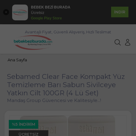
BEBEK BEZİ BURADA
İNDİR
Ücretsiz
Google Play Store
Avantajlı Fiyat, Güvenli Alışveriş, Hızlı Teslimat
Ana Sayfa
Sebamed Clear Face Kompakt Yüz
Temizleme Barı Sabun Sivilceye
Yatkın Cilt 100GR (4 Lü Set)
Mandaş Group Güvencesi ve Kalitesiyle...!
%5 İNDIRIM
ÜCRETSIZ