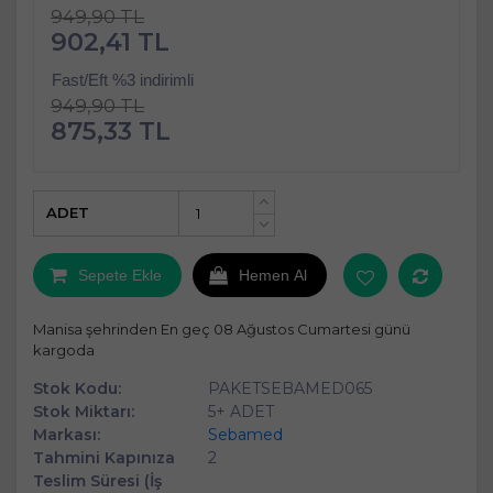
949,90 TL
902,41 TL
Fast/Eft %3 indirimli
949,90 TL
875,33 TL
ADET
+
-
Sepete Ekle
Hemen Al
Manisa şehrinden En geç 08 Ağustos Cumartesi günü
kargoda
Stok Kodu:
PAKETSEBAMED065
Stok Miktarı:
5+ ADET
Markası:
Sebamed
Tahmini Kapınıza
2
Teslim Süresi (İş