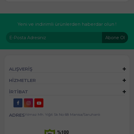
Yeni ve indirimli ürünlerden haberdar olun !
Abone Ol
ALIŞVERİŞ
HİZMETLER
İRTİBAT
ADRES
Yılmaz Mh. Yiğit Sk No:68 Manisa/Saruhanlı