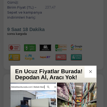
Günü):
Birim Fiyat (TL) –
237,47
Sepet ve kampanya
indirimleri hariç:
9 Saat 18 Dakika
sonra kargoda
Açıklamalar
Taksit Seçenekleri
Tüm Yorumlar