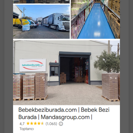
Tüm Sorular
Anket
SET
4'lü
Sebamed Clear Face Kompakt Yüz
Temizleme Barı Sabun Sivilceye Yatkın Cilt
100GR (4 Lü Set)
Sebamed Clear Face Kompakt Temizleme
Barı, sivilceye yatkın ve problemli ciltler için
özel olarak formüle edilmiştir. Sabun içermez;
cildi kurutmadan nazikçe temizler ve
gözenekleri derinlemesine arındırır.
Antibakteriyel etkisiyle ciltteki fazla yağı ve
kirleri uzaklaştırarak yeni sivilce oluşumunu