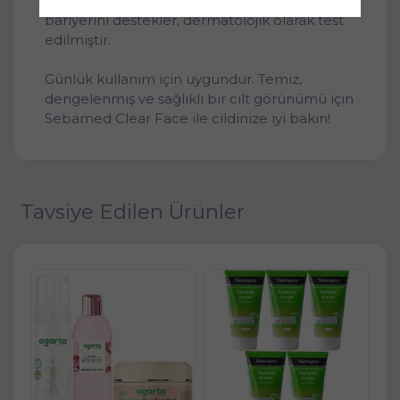
önlemeye yardımcı olur. pH 5.5 değeri ile cilt
bariyerini destekler, dermatolojik olarak test
edilmiştir.
Günlük kullanım için uygundur. Temiz,
dengelenmiş ve sağlıklı bir cilt görünümü için
Sebamed Clear Face ile cildinize iyi bakın!
Tavsiye Edilen Ürünler