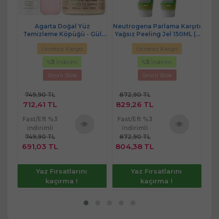
akt
Agarta Doğal Yüz
Neutrogena Parlama Karşıtı
Se
Set)
Temizleme Köpüğü - Gül
Yağsız Peeling Jel 150ML (5
Suyu - Yeşil Kil Yüz Maskesi
Li Set)
Ücretsiz Kargo
Ücretsiz Kargo
Karma (3 Lü Set) Bakım
Paketi
%
5
İndirim
%
5
İndirim
Sınırlı Stok
Sınırlı Stok
749,90 TL
872,90 TL
2
712,41 TL
829,26 TL
2
Fast/Eft %3
Fast/Eft %3
Fa
indirimli
indirimli
749,90 TL
872,90 TL
2
ü
Ürünü
Ürünü
691,03 TL
804,38 TL
2
e
İncele
İncele
Yaz Fırsatlarını
Yaz Fırsatlarını
kaçırma !
kaçırma !