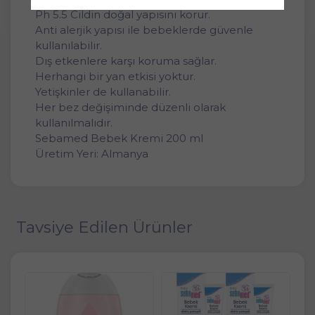
Ph 5.5 Cildin doğal yapısını korur.
Anti alerjik yapısı ile bebeklerde güvenle
kullanılabilir.
Dış etkenlere karşı koruma sağlar.
Herhangi bir yan etkisi yoktur.
Yetişkinler de kullanabilir.
Her bez değişiminde düzenli olarak
kullanılmalıdır.
Sebamed Bebek Kremi 200 ml
Üretim Yeri: Almanya
Tavsiye Edilen Ürünler