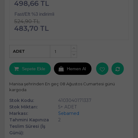
498,66 TL
Fast/Eft %3 indirimli
524,90 TL
483,70 TL
ADET
+
-
Sepete Ekle
Hemen Al
Manisa şehrinden En geç 08 Ağustos Cumartesi günü
kargoda
Stok Kodu:
4103040171337
Stok Miktarı:
5+ ADET
Markası:
Sebamed
Tahmini Kapınıza
2
Teslim Süresi (İş
Günü):