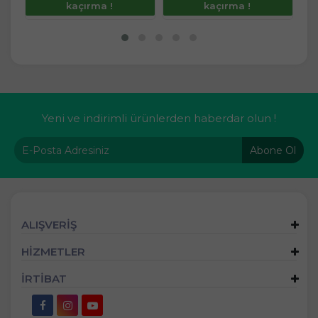
kaçırma !
kaçırma !
Yeni ve indirimli ürünlerden haberdar olun !
Abone Ol
ALIŞVERİŞ
HİZMETLER
İRTİBAT