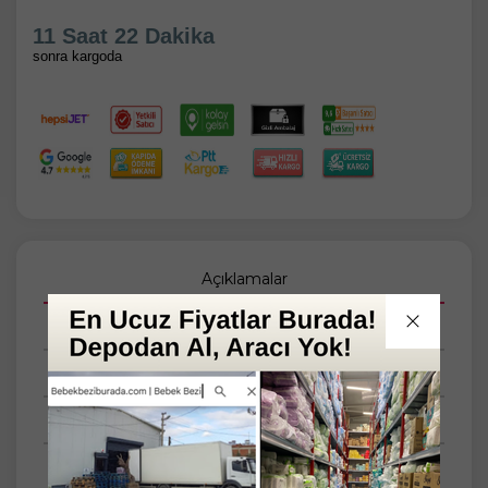
11 Saat 21 Dakika
sonra kargoda
Açıklamalar
Taksit Seçenekleri
Tüm Yorumlar
Tüm Sorular
Anket