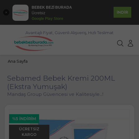
BEBEK BEZİ BURADA
İNDİR
Ücretsiz
Google Play Store
Avantajlı Fiyat, Güvenli Alışveriş, Hızlı Teslimat
Ana Sayfa
Sebamed Bebek Kremi 200ML
(Ekstra Yumuşak)
Mandaş Group Güvencesi ve Kalitesiyle...!
%5 İNDIRIM
ÜCRETSIZ
KARGO