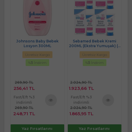
onu
Johnsons Baby Bebek
Sebamed Bebek Kremi
Losyon 300ML
200ML (Ekstra Yumuşak) (4
L
Lü Set)
Ücretsiz Kargo
Ücretsiz Kargo
%
5
İndirim
%
5
İndirim
269,90 TL
2.024,90 TL
1.
256,41 TL
1.923,66 TL
9
Fast/Eft %3
Fast/Eft %3
Fa
indirimli
indirimli
269,90 TL
2.024,90 TL
1.
ü
Ürünü
Ürünü
248,71 TL
1.865,95 TL
9
e
İncele
İncele
Yaz Fırsatlarını
Yaz Fırsatlarını