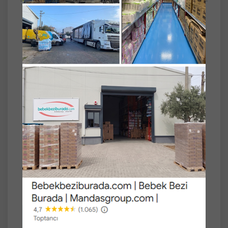
SET
Tekli
Sebamed Bebek Kremi 200ML (Ekstra
Yumuşak)
Sebamed Bebek Kremi ilk günden itibaren
etkin koruma sağlar.
Devamlı kullanıldığında pişik oluşumunu ve
tahrişleri önler, bebeğin cildini yumuşatarak,
cildin nefes almasını sağlar.
Cildi tahriş etmeden temizler ve cilde ipeksi
bir görünüm kazandırır.
Dermatolojik/Klinik olarak test edilmiştir.
Mikrobiyolojik kontrolden geçirilmiştir.
%42 oranında lipit içeren formülüyle cilde
koruma ve bakım sağlar.
Papatya ektresi ile tahrişleri azaltır.
Pantenol ile cildin yeniden canlanmasına
yardımcı olur.