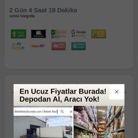
2 Gün 4 Saat 18 Dakika
sonra kargoda
Açıklamalar
Taksit Seçenekleri
Tüm Yorumlar
Tüm Sorular