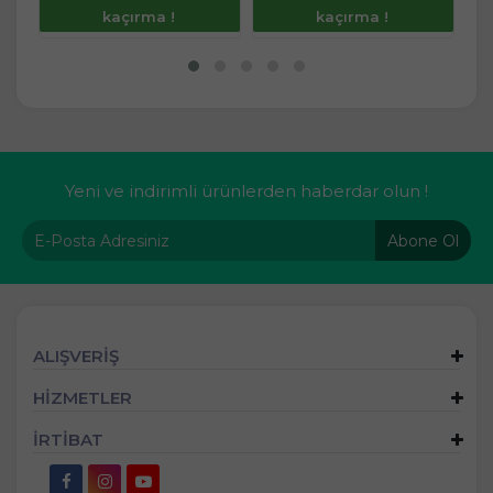
kaçırma !
kaçırma !
Yeni ve indirimli ürünlerden haberdar olun !
Abone Ol
ALIŞVERİŞ
HİZMETLER
İRTİBAT