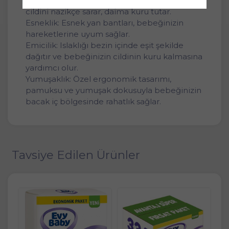
ergonomik yapısıyla bebeğinizin hassas
cildini nazikçe sarar, daima kuru tutar.
Esneklik: Esnek yan bantları, bebeğinizin
hareketlerine uyum sağlar.
Emicilik: Islaklığı bezin içinde eşit şekilde
dağıtır ve bebeğinizin cildinin kuru kalmasına
yardımcı olur.
Yumuşaklık: Özel ergonomik tasarımı,
pamuksu ve yumuşak dokusuyla bebeğinizin
bacak iç bölgesinde rahatlık sağlar.
Tavsiye Edilen Ürünler