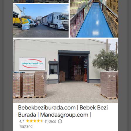
Anket
Türü
Bel Bantlı
Beden No
5
Beden Adı
Junior
Kg Aralığı
11-25
Set
3'lü
Paket Tipi
Jumbo Pk Serisi
Pedo Plus Bebek Bezi Beden:5 (11-25KG)
Junior 60 Adet Jumbo Fırsat Pk
Konfor: Üstün koruma ve sızdırmazlık özelliği
ile bebeğinize konfor sağlar.
Nefes alan iç ve dış yüzey: Esnek ve