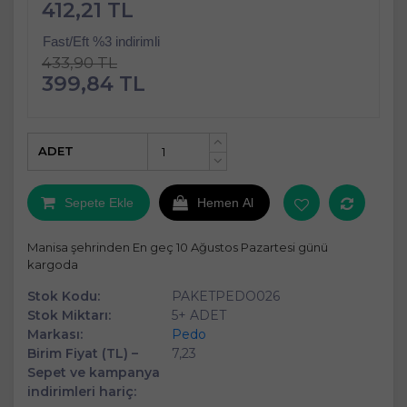
412,21 TL
Fast/Eft %3 indirimli
433,90 TL
399,84 TL
ADET
+
-
Sepete Ekle
Hemen Al
Manisa şehrinden En geç 10 Ağustos Pazartesi günü
kargoda
Stok Kodu:
PAKETPEDO026
Stok Miktarı:
5+ ADET
Markası:
Pedo
Birim Fiyat (TL) –
7,23
Sepet ve kampanya
indirimleri hariç: