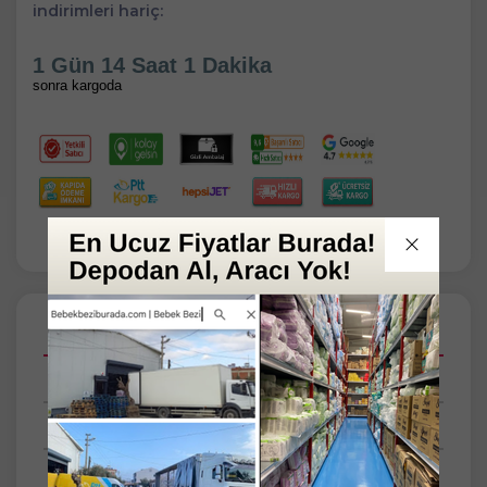
indirimleri hariç:
1 Gün 14 Saat 1 Dakika
sonra kargoda
Açıklamalar
Taksit Seçenekleri
Tüm Yorumlar
Tüm Sorular