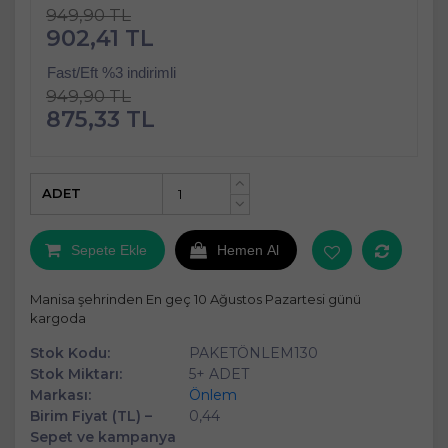
949,90 TL
902,41 TL
Fast/Eft %3 indirimli
949,90 TL
875,33 TL
ADET
+
-
Sepete Ekle
Hemen Al
Manisa şehrinden En geç 10 Ağustos Pazartesi günü
kargoda
Stok Kodu:
PAKETÖNLEM130
Stok Miktarı:
5+ ADET
Markası:
Önlem
Birim Fiyat (TL) –
0,44
Sepet ve kampanya