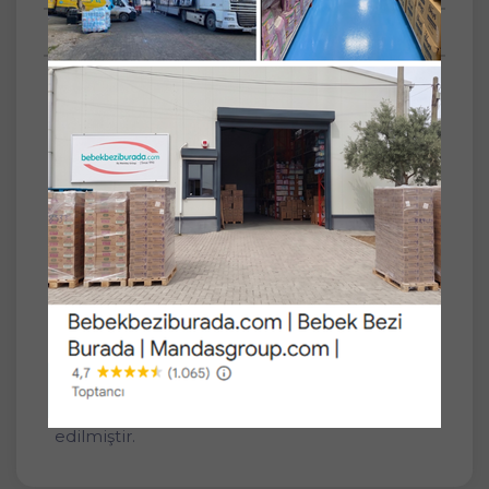
Anket
Paket İçeriği/Set
24'lü
Yaprak Adeti
90
Akıllı Kapak
Plastik Kapaklı
Önlem Islak Havlu Mendil 90 Yaprak Botanika
Özlü (24 Lü Set) Plastik Kapaklı 2160 Yaprak
İçeriğindeki Papatya, Aloe Vera, Zeytinyağı, E
Vitamini özleri sayesinde bebeğinizin cildine
botanik bir bakım sağlar. Alkol, Paraben, SLS
ve SLES içermeyen yapısıyla cildin pH
derecesini korur. Dermatolojik olarak test
edilmiştir.