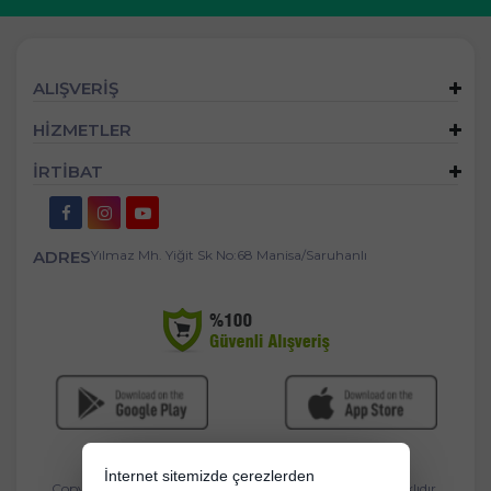
ALIŞVERİŞ
HİZMETLER
İRTİBAT
ADRES
Yılmaz Mh. Yiğit Sk No:68 Manisa/Saruhanlı
İnternet sitemizde çerezlerden
Copyright 2026 bebekbeziburada.com - Tüm hakları saklıdır.