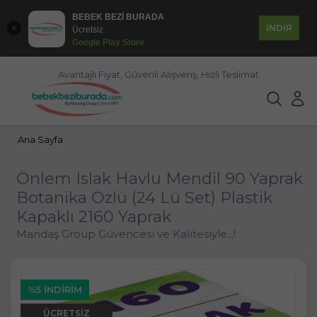
BEBEK BEZİ BURADA
İNDİR
Ücretsiz
Google Play Store
Avantajlı Fiyat, Güvenli Alışveriş, Hızlı Teslimat
Ana Sayfa
Önlem Islak Havlu Mendil 90 Yaprak
Botanika Özlü (24 Lü Set) Plastik
Kapaklı 2160 Yaprak
Mandaş Group Güvencesi ve Kalitesiyle...!
%5 İNDIRIM
ÜCRETSIZ