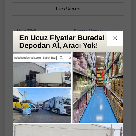
Tüm Sorular
Ürün Türü
Biberon Maması
Mama Numarası
2
Gramaj
800GR+250GR
Set
4'lü
Nutrıcıa Aptamil Pronutra 1050GR
(800+250GR) Devam Sütü No:2 (6-9 Ay)
Avantaj Pk (4 Lü Set)
Nutricia Aptamil Pronutra Devam Sütü No:2
(6–9 Ay) 1050 g Avantaj Paket – Dengeli
Beslenmeye Destek
Nutricia Aptamil Pronutra 2 Devam Sütü, 6–9
ay arası bebeklerin beslenme dönemine