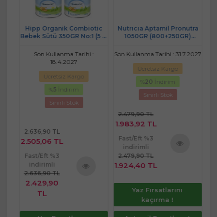
tra
Hipp Organik Combiotic
Nutrıcıa Aptamil Pronutra
Nu
)
Bebek Sütü 350GR No:1 (5 Li
1050GR (800+250GR)
 ve
Set)
Devam Sütü No:3 (9-12 Ay)
De
et)
Avantaj Pk (2 Li Set)
2027
Son Kullanma Tarihi :
Son Kullanma Tarihi : 31.7.2027
Son
18.4.2027
Ücretsiz Kargo
Ücretsiz Kargo
%
20
İndirim
%
5
İndirim
Sınırlı Stok
Sınırlı Stok
2.479,90 TL
7.
1.983,92 TL
5.
2.636,90 TL
Fast/Eft %3
Fa
2.505,06 TL
indirimli
Fast/Eft %3
2.479,90 TL
7.
ü
Ürünü
indirimli
1.924,40 TL
5.
e
İncele
2.636,90 TL
Ürünü
2.429,90
Yaz Fırsatlarını
İncele
TL
kaçırma !