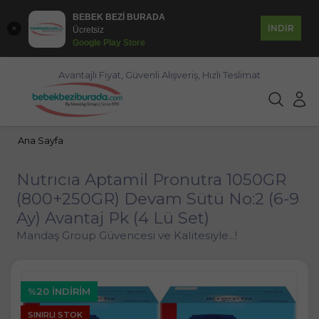
BEBEK BEZİ BURADA
İNDİR
Ücretsiz
Google Play Store
Avantajlı Fiyat, Güvenli Alışveriş, Hızlı Teslimat
Ana Sayfa
Nutrıcıa Aptamil Pronutra 1050GR
(800+250GR) Devam Sütü No:2 (6-9
Ay) Avantaj Pk (4 Lü Set)
Mandaş Group Güvencesi ve Kalitesiyle...!
%20 İNDIRIM
SINIRLI STOK