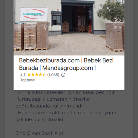
uygun olarak geliştirilmiştir. Anne sütünün
yeterli olmadığı durumlarda veya ek gıda
döneminde, doktor tavsiyesi doğrultusunda
kullanılabilir. Avantajlı paket içeriği ile uzun
süreli kullanım imkanı sunar.
Ürün Bilgisi:
• Devam Sütü No: 2
• Yaş Aralığı: 6–9 Ay
• Net Miktar: 1050 g (800 g + 250 g)
• Paket Tipi: Avantaj Paket
Dikkat Edilmesi Gerekenler:
• Anne sütü bebekler için en ideal besindir
• Ürün, sağlık uzmanının önerileri
doğrultusunda kullanılmalıdır
• Hazırlama ve saklama talimatlarına uygun
şekilde kullanılmalıdır
Öne Çıkan Özellikler: