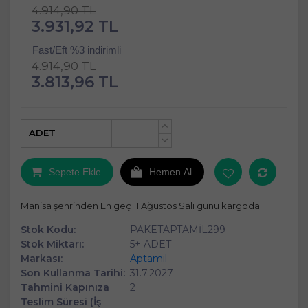
4.914,90 TL
3.931,92 TL
Fast/Eft %3 indirimli
4.914,90 TL
3.813,96 TL
ADET
+
-
Sepete Ekle
Hemen Al
Manisa şehrinden En geç 11 Ağustos Salı günü kargoda
Stok Kodu:
PAKETAPTAMİL299
Stok Miktarı:
5+ ADET
Markası:
Aptamil
Son Kullanma Tarihi:
31.7.2027
Tahmini Kapınıza
2
Teslim Süresi (İş