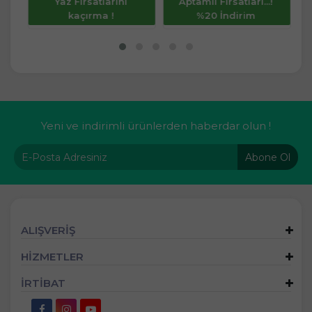
Yaz Fırsatlarını
Aptamil Fırsatları...!
kaçırma !
%20 İndirim
Yeni ve indirimli ürünlerden haberdar olun !
Abone Ol
ALIŞVERİŞ
HİZMETLER
İRTİBAT