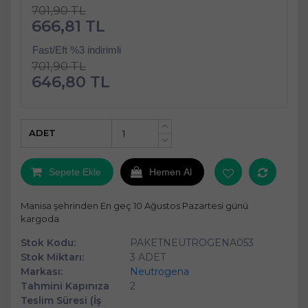
701,90 TL
666,81 TL
Fast/Eft %3 indirimli
701,90 TL
646,80 TL
ADET
+
-
Sepete Ekle
Hemen Al
Manisa şehrinden En geç 10 Ağustos Pazartesi günü
kargoda
Stok Kodu:
PAKETNEUTROGENA053
Stok Miktarı:
3 ADET
Markası:
Neutrogena
Tahmini Kapınıza
2
Teslim Süresi (İş