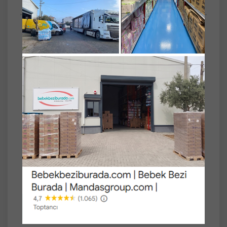
Anket
SET
4'lü
Neutrogena Visibly Clear Pore&Shine
Temizleme Jeli 200ML (Parlama Karşıtı) (4 Lü
Set)
Ciltteki parlamayı azaltı
Misket Limon ve Mandalina içerir.
Tıkalı gözenekleri temilzlemeye yardımcı
olur.
Duru bir görünüm için cildi derinlemesine
temizler.
İçeriğindeki taze mandalina ve misket limon
kokusu ile inanılmaz bir şekilde duyuları
canlandırarak cildinizin temizlenmesini sağlar.
Cilt tipi