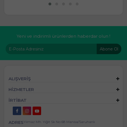
Yeni ve indirimli ürünlerden haberdar olun !
Abone Ol
ALIŞVERİŞ
HİZMETLER
İRTİBAT
ADRES
Yılmaz Mh. Yiğit Sk No:68 Manisa/Saruhanlı