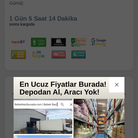
Günü):
1 Gün 5 Saat 14 Dakika
sonra kargoda
Açıklamalar
Taksit Seçenekleri
Tüm Yorumlar
Tüm Sorular