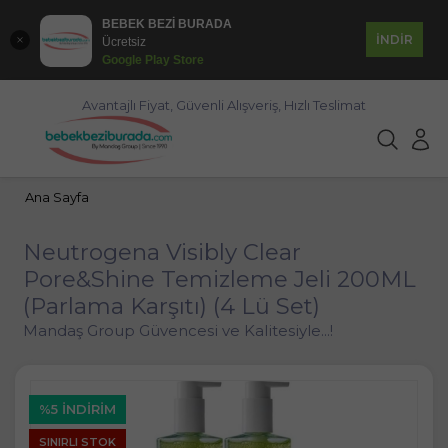
BEBEK BEZİ BURADA
İNDİR
Ücretsiz
Google Play Store
Avantajlı Fiyat, Güvenli Alışveriş, Hızlı Teslimat
Ana Sayfa
Neutrogena Visibly Clear
Pore&Shine Temizleme Jeli 200ML
(Parlama Karşıtı) (4 Lü Set)
Mandaş Group Güvencesi ve Kalitesiyle...!
%5 İNDIRIM
SINIRLI STOK