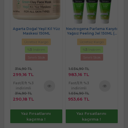
Agarta Doğal Yeşil Kil Yüz
Neutrogena Parlama Karşıtı
Neu
me
Maskesi 150ML
Yağsız Peeling Jel 150ML (6
Y
tkın
Lı Set)
Ücretsiz Kargo
Ücretsiz Kargo
%
5
İndirim
%
5
İndirim
Sınırlı Stok
Sınırlı Stok
314,90 TL
1.034,90 TL
5
299,16 TL
983,16 TL
5
Fast/Eft %3
Fast/Eft %3
Fa
indirimli
indirimli
314,90 TL
1.034,90 TL
5
ü
Ürünü
Ürünü
290,18 TL
953,66 TL
48
e
İncele
İncele
Yaz Fırsatlarını
Yaz Fırsatlarını
kaçırma !
kaçırma !