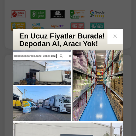
Açıklamalar
Taksit Seçenekleri
Tüm Yorumlar
Tüm Sorular
Anket