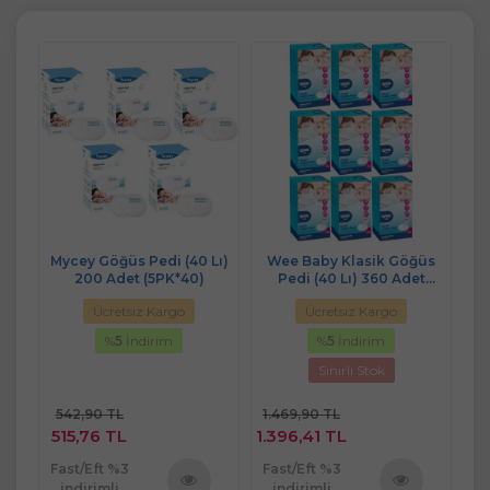
Lı)
Mycey Göğüs Pedi (40 Lı)
Wee Baby Klasik Göğüs
My
200 Adet (5PK*40)
Pedi (40 Lı) 360 Adet
(9Pk*40)
Ücretsiz Kargo
Ücretsiz Kargo
%
5
İndirim
%
5
İndirim
Sınırlı Stok
542,90 TL
1.469,90 TL
6
515,76 TL
1.396,41 TL
5
Fast/Eft %3
Fast/Eft %3
Fa
indirimli
indirimli