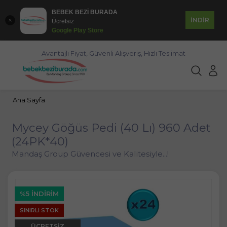
BEBEK BEZİ BURADA
İNDİR
Ücretsiz
Google Play Store
Avantajlı Fiyat, Güvenli Alışveriş, Hızlı Teslimat
Ana Sayfa
Mycey Göğüs Pedi (40 Lı) 960 Adet
(24PK*40)
Mandaş Group Güvencesi ve Kalitesiyle...!
%5 İNDIRIM
SINIRLI STOK
ÜCRETSIZ