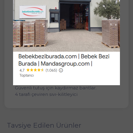
SET
24'lü
Mycey Göğüs Pedi (40 Lı) 960 Adet (24PK*40)
Mycey Göğüs Pedi 40'lı
Gündüz yatay ve gece dikey olarak
yerleştirilen benzersiz sızıntı bariyerleri, anne
sütünün sızıntı yapmasını engeller.
Gece gündüz güvenilir bir koruma sağlar.
Emici ve rahat giyilebilir.
Gece gündüz güvenli ve kuru.
Maksimum güvenlik için benzersiz sızıntı
bariyerleri.
Güvenli tutuş için kaydırmaz bantlar.
4 tarafı çeviren sıvı-kilitleyici
Tavsiye Edilen Ürünler