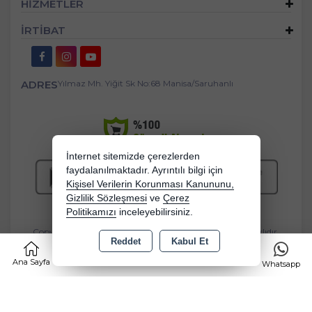
HİZMETLER
İRTİBAT
ADRES
Yılmaz Mh. Yiğit Sk No:68 Manisa/Saruhanlı
İnternet sitemizde çerezlerden
faydalanılmaktadır. Ayrıntılı bilgi için
Kişisel Verilerin Korunması Kanununu,
Gizlilik Sözleşmesi
ve
Çerez
Politikamızı
inceleyebilirsiniz.
Copyright 2026 bebekbeziburada.com - Tüm hakları saklıdır.
Reddet
Kabul Et
0
Kredi kartı bilgileriniz 256bit SSL sertifikası ile korunmaktadır.
Ana Sayfa
Kategoriler
Sepet
Favorilerim
Whatsapp
Bu site AKINSOFT E-Ticaret ile hazırlanmıştır.