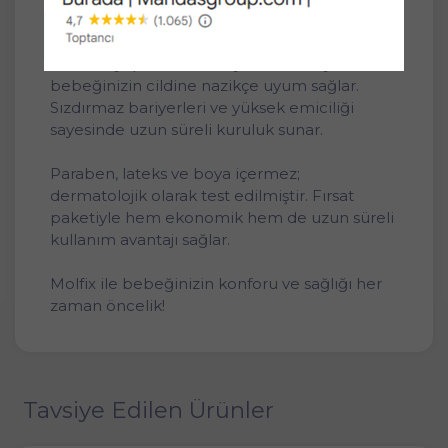
arası yenidoğan ve küçük bebekler için özel
olarak tasarlanmıştır. Yumuşak iç yüzeyi, nefes
alabilen yapısı ve esnek yan bantlarıyla
bebeğinizin cildine nazikçe uyum sağlar.
Sızdırmaz bariyerleri ve yüksek emiciliği
sayesinde uzun süreli kuruluk sunar.
Paraben, lateks ve boya içermez;
dermatolojik olarak test edilmiştir. Fırsat
paketiyle hem ekonomik hem de uzun süreli
kullanım avantajı sağlar.
Molfix ile bebeğinizin konforu ve sağlığı her
zaman öncelik!
Tavsiye Edilen Ürünler