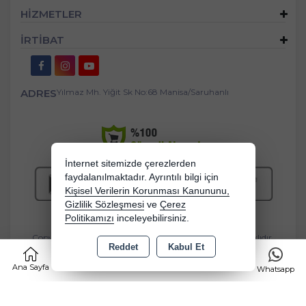
HİZMETLER
İRTİBAT
ADRES
Yılmaz Mh. Yiğit Sk No:68 Manisa/Saruhanlı
İnternet sitemizde çerezlerden
faydalanılmaktadır. Ayrıntılı bilgi için
Kişisel Verilerin Korunması Kanununu,
Gizlilik Sözleşmesi
ve
Çerez
Politikamızı
inceleyebilirsiniz.
Copyright 2026 bebekbeziburada.com - Tüm hakları saklıdır.
Reddet
Kabul Et
0
Kredi kartı bilgileriniz 256bit SSL sertifikası ile korunmaktadır.
Ana Sayfa
Kategoriler
Sepet
Favorilerim
Whatsapp
Bu site AKINSOFT E-Ticaret ile hazırlanmıştır.