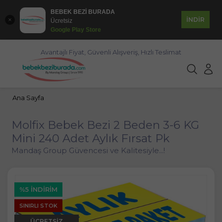
BEBEK BEZİ BURADA
İNDİR
Ücretsiz
Google Play Store
Avantajlı Fiyat, Güvenli Alışveriş, Hızlı Teslimat
Ana Sayfa
Molfix Bebek Bezi 2 Beden 3-6 KG
Mini 240 Adet Aylık Fırsat Pk
Mandaş Group Güvencesi ve Kalitesiyle...!
%5 İNDIRIM
SINIRLI STOK
ÜCRETSIZ