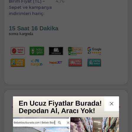
Birim Fiyat (TL) –
4,76
Sepet ve kampanya
indirimleri hariç:
15 Saat 16 Dakika
sonra kargoda
Açıklamalar
Taksit Seçenekleri
Tüm Yorumlar