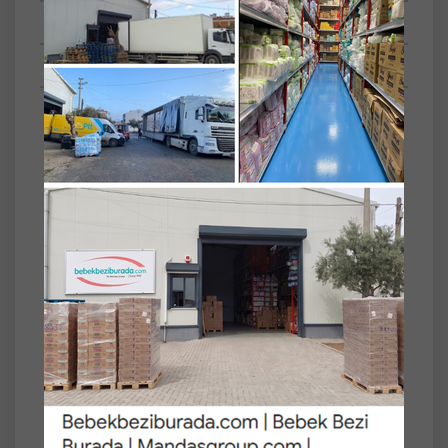
Tüm Sorular
Anket
Türü
Bel Bantlı
Beden No
2
Beden Adı
Mini
Kg Aralığı
3-6
Set
3'lü
Paket Tipi
Fırsat Pk Serisi
Molfix Bebek Bezi Beden:2 (3-6Kg) Mini 240
Adet Aylık Fırsat Pk
Molfix Mini 2 beden bebek bezleri, 3-6 kg