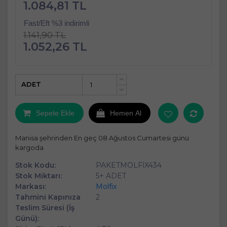
1.084,81 TL
Fast/Eft %3 indirimli
1.141,90 TL
1.052,26 TL
ADET
+
-
Sepete Ekle
Hemen Al
Manisa şehrinden En geç 08 Ağustos Cumartesi günü
kargoda
Stok Kodu:
PAKETMOLFİX434
Stok Miktarı:
5+ ADET
Markası:
Molfix
Tahmini Kapınıza
2
Teslim Süresi (İş
Günü):