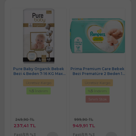
zi
Pure Baby Organik Bebek
Prima Premium Care Bebek
Sl
Kg)
Bezi 4 Beden 7-16 KG Maxi
Bezi Prematüre 2 Beden 1
4
48 Adet Fırsat Pk
KG-2.2 KG 32 Adet P2
Ücretsiz Kargo
Ücretsiz Kargo
<1000G <2.2 Ibs
%
5
İndirim
%
5
İndirim
Sınırlı Stok
249,90 TL
999,90 TL
3
237,41 TL
949,91 TL
3
Fast/Eft %3
Fast/Eft %3
Fa