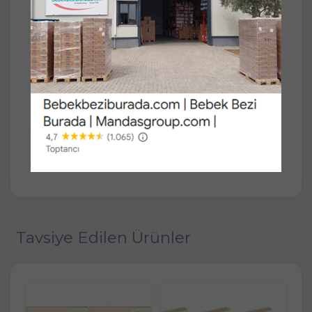
Lux Sabun 80GR Soft Touch (Yumuşak
Dokunuş)
Lux Soft Touch Sabun, 80 gramlık pratik
boyuyla cildinize yumuşak ve nazik bir
dokunuş sunar. Özel formülü sayesinde cildi
derinlemesine temizlerken, nem dengesini
korur ve yumuşaklık hissi bırakır. Zarif
kokusuyla gün boyu ferah ve taze bir his
sağlar. Hem günlük kullanım için uygundur
hem de cildin doğal güzelliğini destekler.
Tavsiye Edilen Ürünler