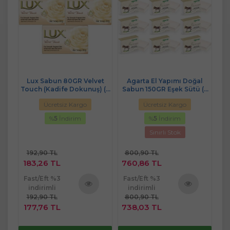
a
Lux Sabun 80GR Velvet
Agarta El Yapımı Doğal
A
6 Lı
Touch (Kadife Dokunuş) (3
Sabun 150GR Eşek Sütü (9
Sab
Lü Set)
Lu Set)
Ücretsiz Kargo
Ücretsiz Kargo
%
5
İndirim
%
5
İndirim
Sınırlı Stok
192,90 TL
800,90 TL
5
183,26 TL
760,86 TL
5
Fast/Eft %3
Fast/Eft %3
Fa
indirimli
indirimli
192,90 TL
800,90 TL
5
ü
Ürünü
Ürünü
177,76 TL
738,03 TL
4
e
İncele
İncele