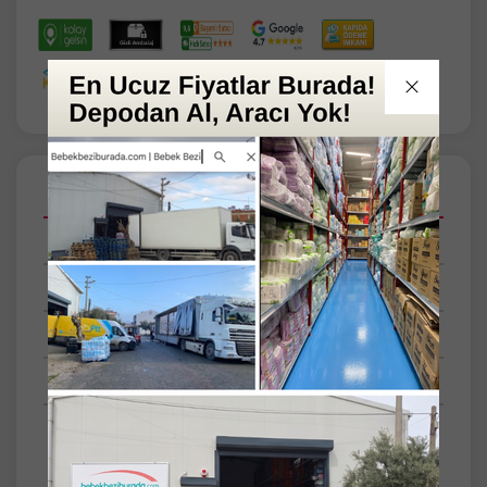
Açıklamalar
Taksit Seçenekleri
Tüm Yorumlar
Tüm Sorular
Anket
SET
Tekli