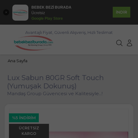
BEBEK BEZİ BURADA
İNDİR
Ücretsiz
Google Play Store
Avantajlı Fiyat, Güvenli Alışveriş, Hızlı Teslimat
Ana Sayfa
Lux Sabun 80GR Soft Touch
(Yumuşak Dokunuş)
Mandaş Group Güvencesi ve Kalitesiyle...!
%5 İNDIRIM
ÜCRETSIZ
KARGO