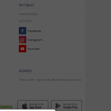
İRTİBAT
HAKKIMIZDA
İLETIŞIM
Facebook
Instagram
Youtube
ADRES
Yılmaz Mh. Yiğit Sk No:68 Manisa/Saruhanlı