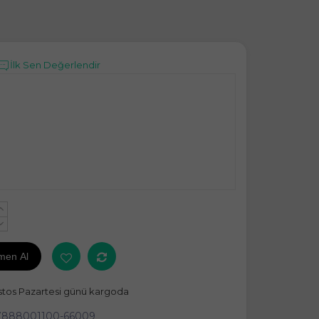
İlk Sen Değerlendir
+
-
men Al
stos Pazartesi günü kargoda
7888001100-66009