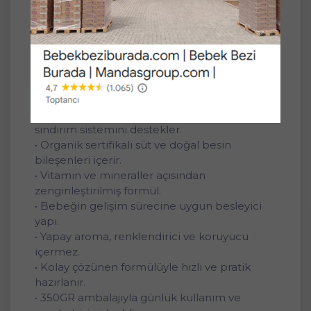
yapısıyla pratik kullanım sağlayan bu ürün,
anne sütünden ilham alan dengeli formülüyle
öne çıkar.
Özellikler ve Faydaları:
• 6. aydan itibaren uygun organik içerikli
devam sütü.
• Prebiyotik lifler ve probiyotik kültürlerle
sindirim sistemini destekler.
• Organik sertifikalı süt ve doğal besin
bileşenleri içerir.
• Vitamin ve mineraller açısından
zenginleştirilmiş formül.
• Bebeğin gelişim sürecine uygun besleyici
yapı.
• Yapay aroma, renklendirici ve koruyucu
içermez.
• Kolay çözünen formülüyle hızlı ve pratik
hazırlanır.
• 350GR ambalajıyla günlük kullanım ve