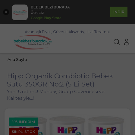
BEBEK BEZİ BURADA
İNDİR
Ücretsiz
Google Play Store
Avantajlı Fiyat, Güvenli Alışveriş, Hızlı Teslimat
Ana Sayfa
Hipp Organik Combiotic Bebek
Sütü 350GR No:2 (5 Li Set)
Yeni Üretim...! Mandaş Group Güvencesi ve
Kalitesiyle...!
%5 İNDIRIM
SINIRLI STOK