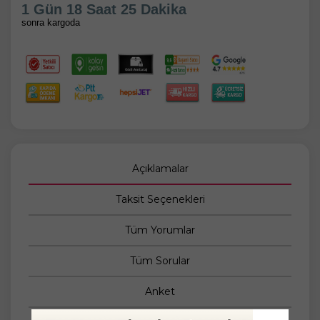
1 Gün 18 Saat 25 Dakika
sonra kargoda
Açıklamalar
Taksit Seçenekleri
Tüm Yorumlar
Tüm Sorular
Anket