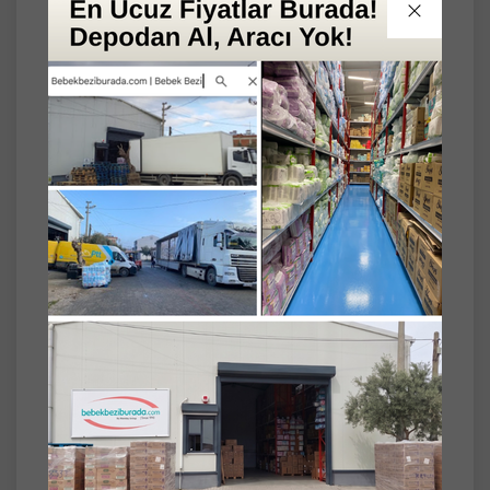
Ürün Türü
Biberon Maması
Mama Numarası
2
Gramaj
350GR
Set
5'li
Hipp Organik Combiotic Bebek Sütü 350GR
No:2 (5 Li Set)
Hipp Organik Combiotic Bebek Sütü No:2, 6.
aydan itibaren bebeklerin artan enerji ve
besin ihtiyacını desteklemek üzere
geliştirilmiş özel bir organik devam sütüdür.
Prebiyotik ve probiyotik içeriği sayesinde
sindirim sisteminin daha rahat çalışmasına
yardımcı olur. Vitamin ve mineral açısından
zenginleştirilmiş formülü, bebeğin büyüme
sürecine katkıda bulunur. Kolay karışan