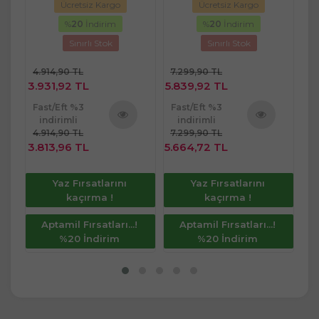
Ücretsiz Kargo
Ücretsiz Kargo
%
20
İndirim
%
20
İndirim
Sınırlı Stok
Sınırlı Stok
4.914,90 TL
7.299,90 TL
3.931,92 TL
5.839,92 TL
Fast/Eft %3
Fast/Eft %3
1.
indirimli
indirimli
1.
4.914,90 TL
7.299,90 TL
ü
Ürünü
Ürünü
3.813,96 TL
5.664,72 TL
Fa
e
İncele
İncele
1.
Yaz Fırsatlarını
Yaz Fırsatlarını
1.
kaçırma !
kaçırma !
Aptamil Fırsatları...!
Aptamil Fırsatları...!
%20 İndirim
%20 İndirim