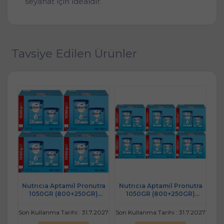
seyahat için idealdir.
Tavsiye Edilen Ürünler
tra
Nutrıcıa Aptamil Pronutra
Nutrıcıa Aptamil Pronutra
H
)
1050GR (800+250GR)
1050GR (800+250GR)
Be
Ay)
Devam Sütü No:3 (9-12 Ay)
Devam Sütü No:2 (6-9 Ay)
Avantaj Pk (4 Lü Set)
Avantaj Pk (6 Lı Set)
2027
Son Kullanma Tarihi : 31.7.2027
Son Kullanma Tarihi : 31.7.2027