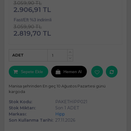
3.059,90 TL
2.906,91 TL
Fast/Eft %3 indirimli
3.059,90 TL
2.819,70 TL
ADET
+
-
Sepete Ekle
Hemen Al
Manisa şehrinden En geç 10 Ağustos Pazartesi günü
kargoda
Stok Kodu:
PAKETHİPP021
Stok Miktarı:
Son 1 ADET
Markası:
Hipp
Son Kullanma Tarihi:
27.11.2026