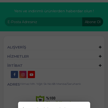
Yeni ve indirimli ürünlerden haberdar olun !
Abone Ol
ALIŞVERİŞ
HİZMETLER
İRTİBAT
ADRES
Yılmaz Mh. Yiğit Sk No:68 Manisa/Saruhanlı