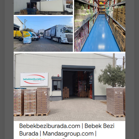
Türü
Külot
Kg Aralığı
17-30
Yaş
4-7
Set
5'li
Paket Tipi
Ekonomik Pk Serisi
Drynites Emici Gece Külodu/Külot Bez Kız 4-
7 Yaş (17-30KG) Large 50 Adet (5PK*10) (Alt
Islatmalara Karşı)
- Huggies Drynites Gece Külodu Kız, alt
ıslatmalara karşı geliştirilmiş özel formülü
sayesinde çocuğunuzun gece boyu kuru
kalmasını sağlar.
- Kız ve erkek çocukları için farklılaştırılmış