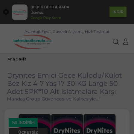
BEBEK BEZİ BURADA
İNDİR
Ücretsiz
Google Play Store
Avantajlı Fiyat, Güvenli Alışveriş, Hızlı Teslimat
Ana Sayfa
Drynites Emici Gece Külodu/Külot
Bez Kız 4-7 Yaş 17-30 KG Large 50
Adet 5PK*10 Alt Islatmalara Karşı
Mandaş Group Güvencesi ve Kalitesiyle...!
%5 İNDIRIM
ÜCRETSIZ