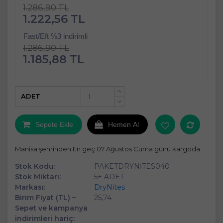
1.286,90 TL
1.222,56 TL
Fast/Eft %3 indirimli
1.286,90 TL
1.185,88 TL
ADET
+
-
Sepete Ekle
Hemen Al
Manisa şehrinden En geç 07 Ağustos Cuma günü kargoda
Stok Kodu:
PAKETDRYNİTES040
Stok Miktarı:
5+ ADET
Markası:
DryNites
Birim Fiyat (TL) –
25,74
Sepet ve kampanya
indirimleri hariç: