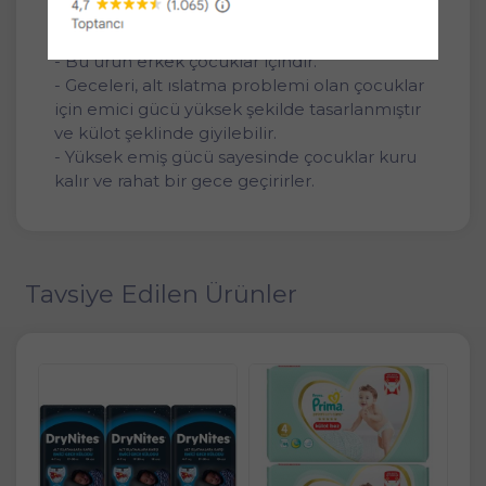
özel alan sayesinde çocuğunuza uygun olanı
seçebilirsiniz.
- Bu ürün erkek çocuklar içindir.
- Geceleri, alt ıslatma problemi olan çocuklar
için emici gücü yüksek şekilde tasarlanmıştır
ve külot şeklinde giyilebilir.
- Yüksek emiş gücü sayesinde çocuklar kuru
kalır ve rahat bir gece geçirirler.
Tavsiye Edilen Ürünler