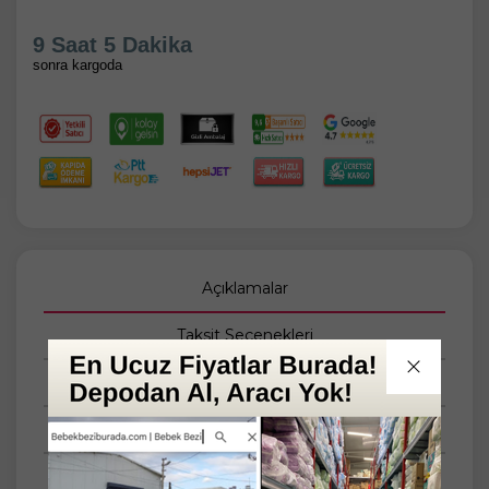
9 Saat 5 Dakika
sonra kargoda
Açıklamalar
Taksit Seçenekleri
Tüm Yorumlar
Tüm Sorular
Anket