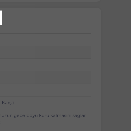
 Karşı)
unuzun gece boyu kuru kalmasını sağlar.
.