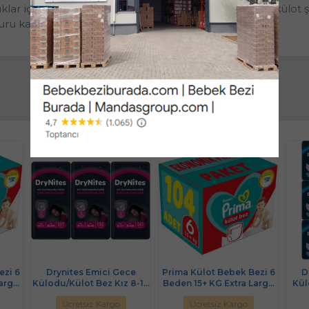
klar için emici gücü yüksek şekilde tasarlanmıştır ve külot şe
u kalır ve rahat bir gece geçirirler.
ezi 6
Drynites Emici Gece
Prima Külot Bebek Bezi 6
D
Large
Külodu/Külot Bez Kız 8-13
Beden 15+ KG Extra Large
Kül
at Pk
Yaş 30-48KG Large 27
104 Adet Ekonomik Fırsat
13+ 
Ücretsiz Kargo
Ücretsiz Kargo
Adet 3PK*9 Alt Islatmalara
Pk