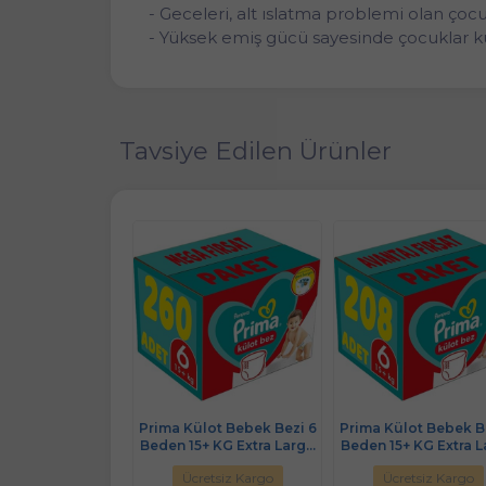
- Geceleri, alt ıslatma problemi olan çocu
- Yüksek emiş gücü sayesinde çocuklar kur
Tavsiye Edilen Ürünler
ülot Bebek Bezi 7
Prima Külot Bebek Bezi 6
Prima Külot Bebek B
+ KG XXLarge 135
Beden 15+ KG Extra Large
Beden 15+ KG Extra 
MeGa Fırsat Pk
260 Adet MeGa Fırsat Pk
208 Adet Avantaj Fırs
retsiz Kargo
Ücretsiz Kargo
Ücretsiz Kargo