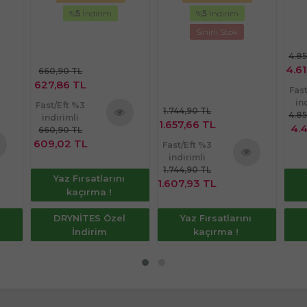
Karşı
%
5
İndirim
%
5
İndirim
Sınırlı Stok
4.8
4.61
660,90 TL
627,86 TL
Fas
in
Fast/Eft %3
1.744,90 TL
4.8
indirimli
1.657,66 TL
4.
660,90 TL
Ürünü
609,02 TL
Fast/Eft %3
İncele
indirimli
nü
1.744,90 TL
Ürünü
Yaz Fırsatlarını
le
1.607,93 TL
İncele
kaçırma !
DRYNİTES Özel
Yaz Fırsatlarını
İndirim
kaçırma !