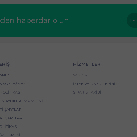
rden haberdar olun !
ERİŞ
HİZMETLER
 KANUNU
YARDIM
IK SÖZLEŞMESI
İSTEK VE ÖNERILERINIZ
POLITIKASI
SIPARIŞ TAKIBI
EN AYDINLATMA METNI
I ŞARTLARI
AT ŞARTLARI
OLITIKASI
ÖZLEŞMESI