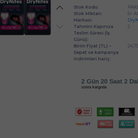
Stok Kodu:
PAK
Stok Miktarı:
5+ 
Markası:
DryN
Tahmini Kapınıza
2
Teslim Süresi (İş
Günü):
Birim Fiyat (TL) –
24,7
Sepet ve kampanya
indirimleri hariç:
2 Gün 20 Saat 2 Da
sonra kargoda