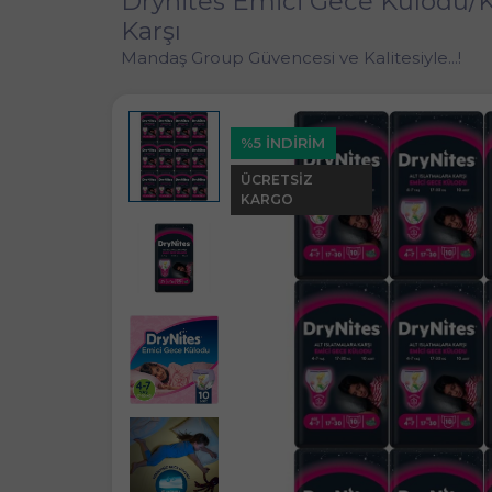
Drynites Emici Gece Külodu/Kü
Karşı
Mandaş Group Güvencesi ve Kalitesiyle...!
%5 İNDİRİM
ÜCRETSIZ
KARGO