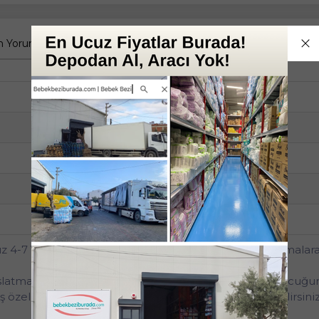
 Yorumlar
Tüm Sorular
Anket
Külot
17-30
4-7
12'li
Ekonomik Pk Serisi
4-7 Yaş (17-30KG) Large 120 Adet (12PK*10) (Alt Islatmalara
ıslatmalara karşı geliştirilmiş özel formülü sayesinde çocuğ
lmış özel alan sayesinde çocuğunuza uygun olanı seçebilirsiniz