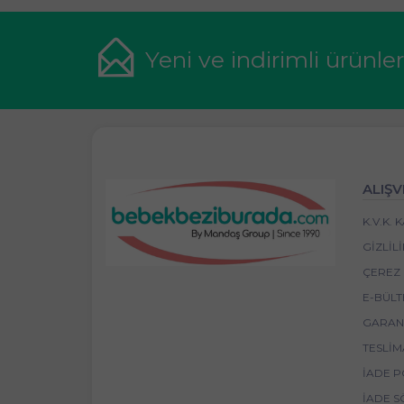
Yeni ve indirimli ürünle
ALIŞV
K.V.K.
GIZLIL
ÇEREZ 
E-BÜLT
GARANT
TESLIM
İADE P
İADE S