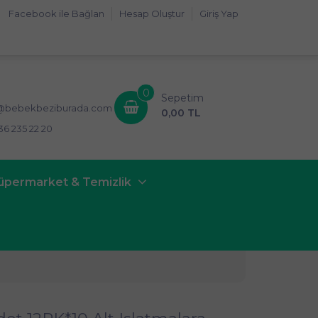
Facebook ile Bağlan
Hesap Oluştur
Giriş Yap
0
Sepetim
i@bebekbeziburada.com
0,00 TL
36 235 22 20
üpermarket & Temizlik