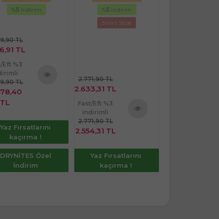
(9PK*20)
%
5
İndirim
%
5
İndirim
%
5
İndiri
Sınırlı Stok
Sınırlı St
59,90 TL
6,91 TL
2.609,90 TL
t/Eft %3
2.479,41
dirimli
TL
2.771,90 TL
59,90 TL
2.633,31 TL
Ürünü
478,40
Fast/Eft %3
İncele
TL
indirimli
Fast/Eft %3
2.609,90 TL
indirimli
2.405,02
2.771,90 TL
Ürünü
Yaz Fırsatlarını
2.554,31 TL
TL
İncele
kaçırma !
DRYNİTES Özel
Yaz Fırsatlarını
Yaz Fırsatla
İndirim
kaçırma !
kaçırma 