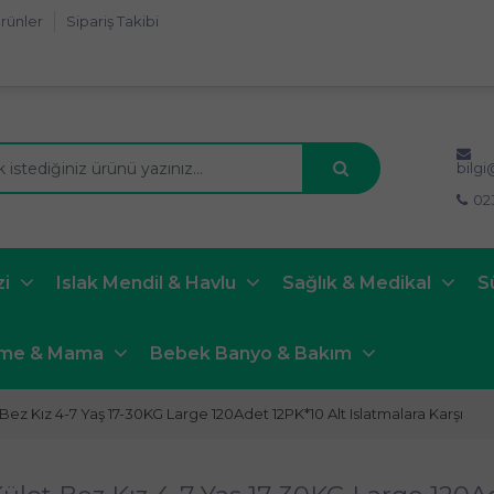
rünler
Sipariş Takibi
bilg
02
zi
Islak Mendil & Havlu
Sağlık & Medikal
S
nme & Mama
Bebek Banyo & Bakım
ez Kız 4-7 Yaş 17-30KG Large 120Adet 12PK*10 Alt Islatmalara Karşı