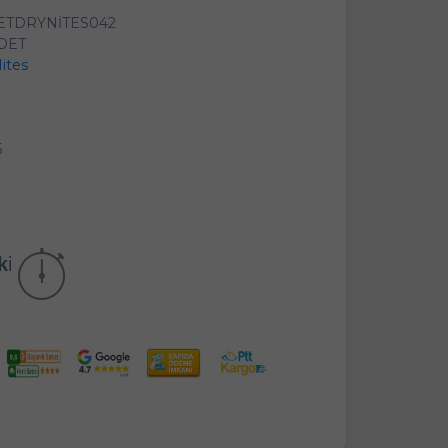
ETDRYNİTES042
ADET
ites
5
kika