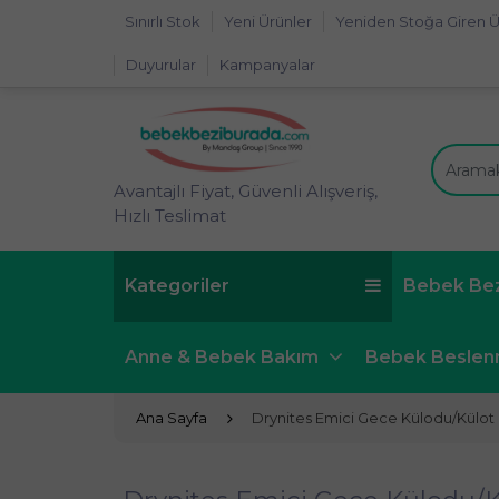
Sınırlı Stok
Yeni Ürünler
Yeniden Stoğa Giren Ü
Duyurular
Kampanyalar
Avantajlı Fiyat, Güvenli Alışveriş,
Hızlı Teslimat
Kategoriler
Bebek Be
Anne & Bebek Bakım
Bebek Besle
Ana Sayfa
Drynites Emici Gece Külodu/Külot B