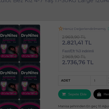
lot Bez Kız 4-7 Yaş 17-30KG Large 120Ad
Henüz Değerlendirilmemiş
2.969,90 TL
2.821,41 TL
Fast/Eft %3 indirimli
2.969,90 TL
2.736,76 TL
ADET
Sepete Ekle
He
Manisa şehrinden En geç 10 Ağu