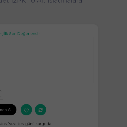
et 12PK*10 Alt Islatmalara
İlk Sen Değerlendir
+
-
men Al
stos Pazartesi günü kargoda