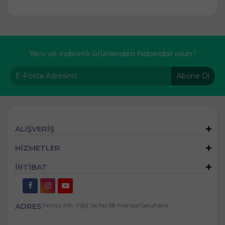
Yeni ve indirimli ürünlerden haberdar olun !
Abone Ol
ALIŞVERİŞ
HİZMETLER
İRTİBAT
ADRES
Yılmaz Mh. Yiğit Sk No:68 Manisa/Saruhanlı