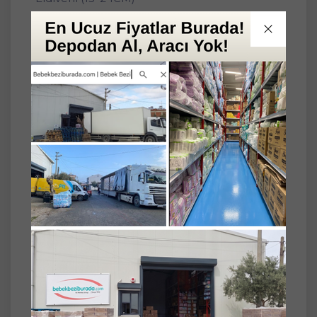
* Palmiye lifleri hiçbir kimyasal işleme tabi
olmadığı için %100 doğaldır.
* Düzenli kullanıldığı takdirde selüliti
gidermeye yardımcı olur.
* Cilt rahatsızlıklarının tedavisinde yardımcı
olur.
* İlk kullanımda 2 dakika ılık suda bekletip
yumuşamasını sağlayınız.
* Kulanım süresini uzatmak için banyo
bitiminde bol su ile duruladıktan sonra nemli
kalmaması için kurutulmalıdır.
Derma Naturel Palmiye Lifi Örme Banyo
Eldiveni (15x24 cm), doğal içerikli bir banyo
ürünüdür ve hem cilt temizliği hem de hafif