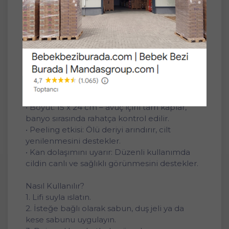
peeling etkisi sağlamak amacıyla kullanılır.
Ürün Özellikleri:
• Malzeme: Doğal palmiye lifi – bitkisel
kökenli, çevre dostu ve ciltle uyumludur.
• Örme yapı: Nefes alabilen, suyu kolayca
emip durulanan bir dokuya sahiptir.
• Eldiven tasarımı: Kullanımı kolaylaştırır,
kayma yapmaz.
• Boyut: 15 x 24 cm – avuç içini tam kaplar,
banyo sırasında rahatça kontrol edilir.
• Peeling etkisi: Ölü deriyi arındırır, cilt
yenilenmesini destekler.
• Kan dolaşımını uyarır: Düzenli kullanımda
cildin canlı ve sağlıklı görünmesini destekler.
Nasıl Kullanılır?
1. Lifi suyla ıslatın.
2. İsteğe bağlı olarak sabun, duş jeli ya da
kese sabunu uygulayın.