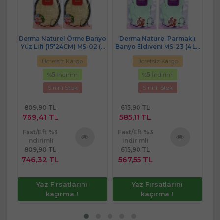
e -
Derma Naturel Örme Banyo
Derma Naturel Parmaklı
De
Yüz Lifi (15*24CM) MS-02 (4
Banyo Eldiveni MS-23 (4 Lü
Ke
Lü Set)
Set)
Ücretsiz Kargo
Ücretsiz Kargo
%
5
İndirim
%
5
İndirim
Sınırlı Stok
Sınırlı Stok
809,90 TL
615,90 TL
1.
769,41 TL
585,11 TL
1.
Fast/Eft %3
Fast/Eft %3
Fa
indirimli
indirimli
809,90 TL
615,90 TL
1.
ü
Ürünü
Ürünü
746,32 TL
567,55 TL
1.
e
İncele
İncele
Yaz Fırsatlarını
Yaz Fırsatlarını
kaçırma !
kaçırma !